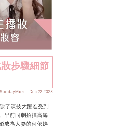
化妝步驟細節
SundayMore
Dec 22 2023
，除了演技大躍進受到
。早前同劇拍擋高海
婚成為人妻的何依婷