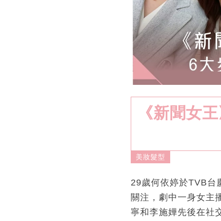
《新聞女王
美妝髮型
29歲何依婷於TVB
關注，劇中一身女主
寧和李施嬅先後在社