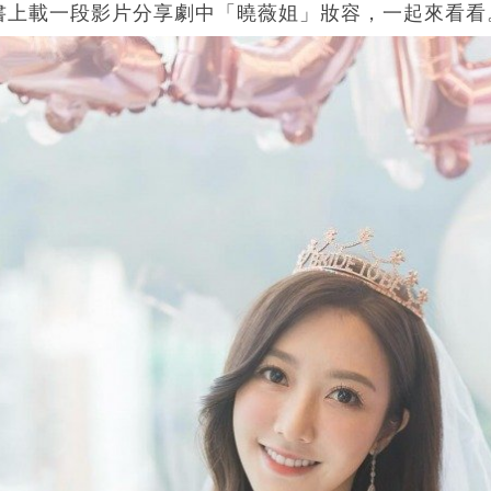
書上載一段影片分享劇中「曉薇姐」妝容，一起來看看