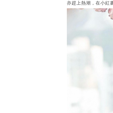
亦趕上熱潮，在小紅