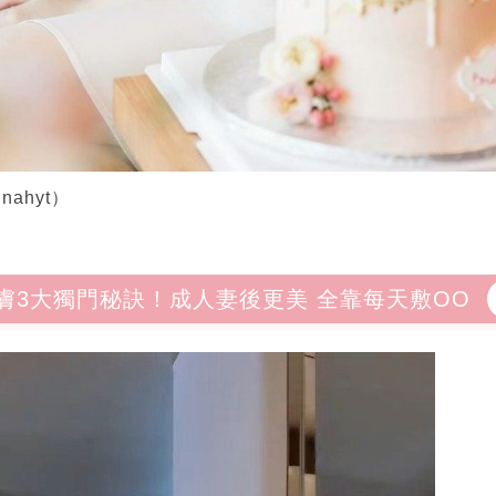
nahyt）
膚3大獨門秘訣！成人妻後更美 全靠每天敷OO