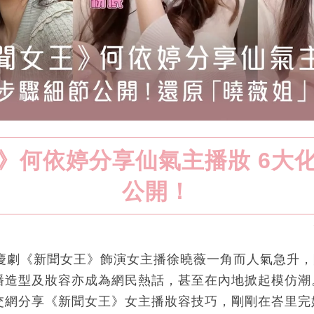
》何依婷分享仙氣主播妝 6大
公開！
台慶劇《新聞女王》飾演女主播徐曉薇一角而人氣急升
播造型及妝容亦成為網民熱話，甚至在內地掀起模仿潮
交網分享《新聞女王》女主播妝容技巧，剛剛在峇里完