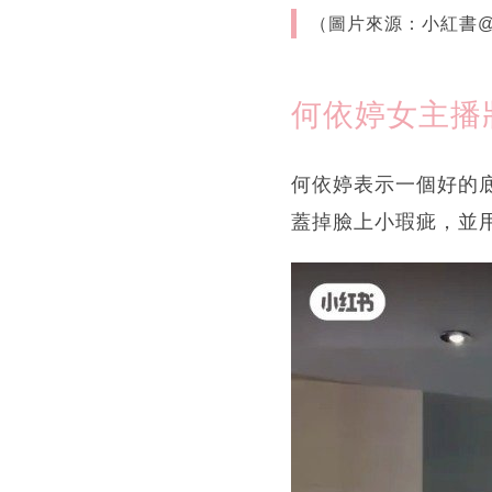
（圖片來源：小紅書@何
何依婷女主播妝
何依婷表示一個好的
蓋掉臉上小瑕疵，並