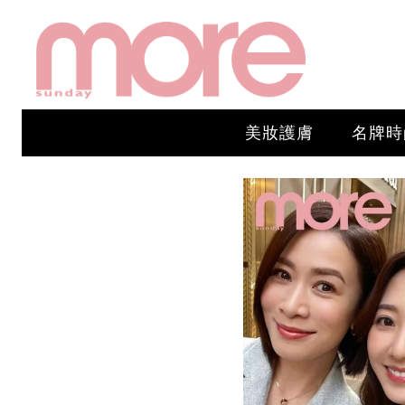
美妝護膚
名牌時