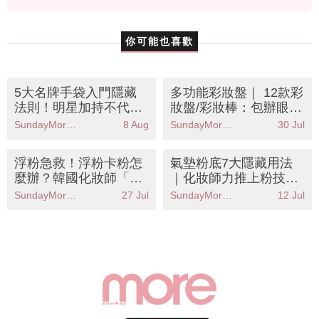
你可能也喜歡
5大名牌手袋入門隱藏
多功能彩妝盤｜ 12款彩
法則！明星加持不代表
妝盤/彩妝棒：包辦眼
值得？輕鬆選出長青經
影/胭脂/唇彩！旅行化
SundayMore編輯部
8 Aug
SundayMore編輯部
30 Jul
典保值款
妝必備
浮粉急救！浮粉卡粉怎
氣墊粉底7大隱藏用法
麼辦？韓國化妝師「脫
｜化妝師力推上粉技巧
妝急救4步」還原無瑕
造就透薄細緻原生肌！
SundayMore編輯部
27 Jul
SundayMore編輯部
12 Jul
底妝