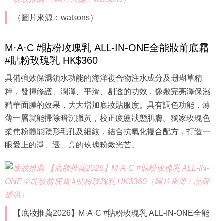
（圖片來源：watsons）
M·A·C #貼粉玫瑰乳 ALL-IN-ONE全能妝前底霜
#貼粉玫瑰乳 HK$360
具備強效保濕鎖水功能的海洋複合物注水成分及珊瑚草精
粹，發揮修護、潤澤、平滑、剔透的功效，像敷完亮澤保濕
精華面膜的效果，大大增加底妝貼服度。具有調色功能，薄
薄一層就能掃除暗沉臘黃，校正疲憊狀態肌膚。獨家玫瑰色
柔焦粉體能隱形毛孔及細紋，結合抗氧化複合配方，打造一
眼愛上的淨、透、亮的玫瑰粉嫩光芒。
【底妝推薦2026】M·A·C #貼粉玫瑰乳 ALL-IN-ONE全能