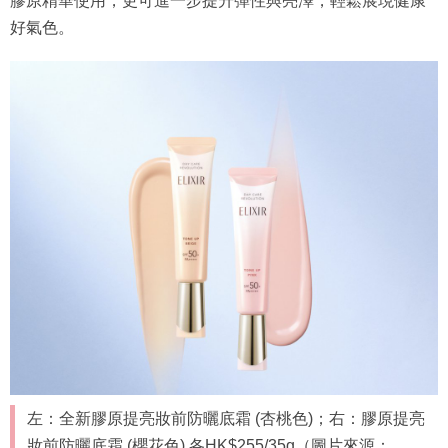
膠原精華使用，更可進一步提升彈性與亮澤，輕鬆展現健康
好氣色。
左：全新膠原提亮妝前防曬底霜 (杏桃色)；右：膠原提亮
妝前防曬底霜 (櫻花色) 各HK$255/35g（圖片來源：