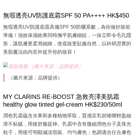
無瑕透亮UV防護底霜SPF 50 PA++++ HK$450
無瑕透亮UV防護底霜具備SPF 50防曬系數，為你做好妝前
準備！強效保濕效果同時撫平肌膚細紋，一抹立即令毛孔隱
形，讓肌膚更柔滑細緻，使底妝更貼服自然，以科研證實的
美肌魔法由內至外提升你的妝容！
（圖片來源：品牌提供）
MY CLARINS RE-BOOST 急救亮澤美肌霜
healthy glow tinted gel-cream HK$230/50ml
潤色乳霜蘊含水果和多種植物萃取，質感呈乳狀啫喱輕盈細
滑不粘膩，用後舒服提神。乳霜中含有微細潤色分子及珠光
粒子，用後可明顯減淡瑕疵、均勻膚色；色調適合任合膚色
使用，潤色效果自然，早上輕輕一抹瞬間改善倦容，回復精