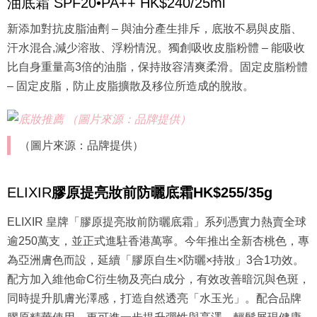
油底霜 SPF20•PA++ HK$240/25ml
新添加對抗皮脂油劑 – 與油分產生排斥，底妝不易與皮脂、
汗水混合,減少溶妝、浮粉情況。獨創吸收皮脂粉體 – 能吸收
比自身重量高3倍的油脂，保持妝容清爽柔滑。固定皮脂粉體
– 固定皮脂，防止皮脂擴散及移位所造成的脫妝。
（圖片來源：品牌提供）
ELIXIR
膠原提亮妝前防曬底霜
HK$255/35g
ELIXIR 皇牌「膠原提亮妝前防曬底霜」系列憑實力熱賣全球
逾250萬支，並正式進駐香港萬寧。今年推出全新杏桃色，專
為亞洲膚色而設，延續「膠原自生×防曬×持妝」3合1功效。
配方加入維他命C衍生物及亮白成分，有效改善暗沉與色斑，
同時提升肌膚光澤感，打造自然透亮「水玉光」。配合品牌