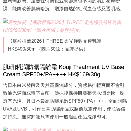
至均勻狀態。適合任何膚色並調節膚色不均的清新花瓣粉
調，能夠改善肌膚暗沉，增添自然的紅潤血色感及透明感。
【底妝推薦2026】THREE 柔光極致晶透乳霜
HK$490/30ml（圖片來源：品牌提供）
肌研|糀潤防曬隔離霜 Kouji Treatment UV Base
Cream SPF50+/PA++++ HK$169/30g
含日本白米發酵及天然高保濕成分，質感易推輕爽而不會引
致油光滿面或留下白印，塗抹後保持肌膚整天水潤柔軟、剔
透有光澤。具日本最高防曬系數SPF50+ PA++++，全面阻隔
UVA及UVB，可作日常防曬產品或妝前底霜使用，使妝容倍
加持久。無需卸妝只需使用一般潔面產品洗淨即可。