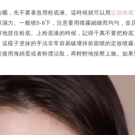
防曬，先不要著急用粉底液。這時候就可以用
定妝噴霧
保濕力。一般噴5-6下，注意要用噴霧細緻而均勻，並
好地抓住粉底。上粉底液的時候，記得千萬不要把粉底
，這樣子塗抹的手法非常容易破壞掉前面噴的定妝噴霧
然後用海綿蛋或者粉撲沾取，再輕輕地按壓上臉。如果