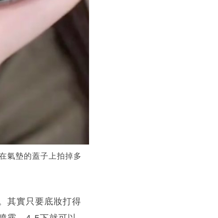
在氣墊的蓋子上拍掉多
。其實只要底妝打得
霧，4-5下就可以