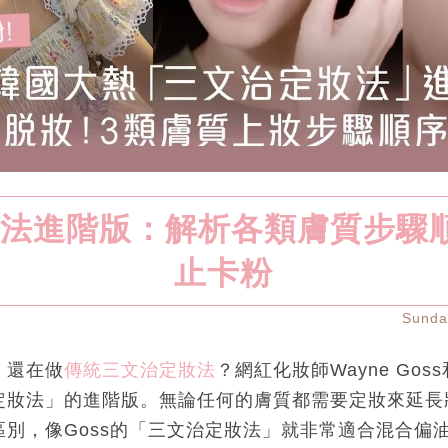
法進階版：解析各類膚質步驟
止卡粉
Sund
｜還在做
傳統三文治定妝法
？網紅化妝師Wayne Go
定妝法」的進階版。無論任何的膚質都需要定妝來延長
別，像Goss的「三文治定妝法」就非常適合混合偏