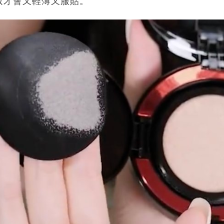
妝才會又輕薄又服貼。