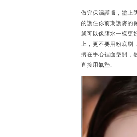
做完保濕護膚，塗上
的護住你前期護膚的
就可以像膠水一樣更
上，更不要用粉底刷
擠在手心裡面塗開，
直接用氣墊。