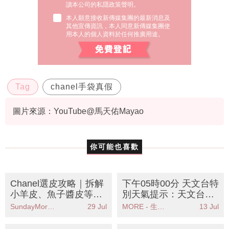
讀本公司的私隱政策聲明。
本人願意接收新傳媒集團的最新消息及
其他宣傳資訊，本人同意新傳媒集團使
用本人的個人資料於任何推廣用途。
Tag
chanel手袋真假
圖片來源：YouTube@馬天佑Mayao
你可能也喜歡
Chanel選皮攻略｜拆解
下午05時00分 天文台特
小羊皮、魚子醬皮等5
別天氣提示：天文台可
大皮革優缺點 哪款最耐
能今晚至明早發出一號
SundayMore編輯部
29 Jul
MORE - 生活品味
13 Jul
用？
戒備信號低壓區逼近本
港