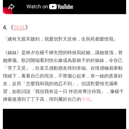
4.《
姊妹
》
「總有天親耳聽到，我愛侶對天宣佈，生與死都愛惜我」
《姊妹》是林夕在楊千嬅失戀的時候寫給她，讓她發洩，替
她療傷。歌詞開端看到快出嫁成為新娘子的好姊妹，令自己
「哭了又笑」，欣喜又感動朋友得到幸福。在情感極易牽動
情緒下，看看自己的現況，不禁傷心起來，有一絲的羨慕好
友，反而「怎麼我和我的他忍不到」。但請對愛情充滿希
望，如歌詞說「我信我有這一日 伴侶肯專注待我」，像楊千
嬅最後遇到了丁子高，得到屬於自己的
幸福
。