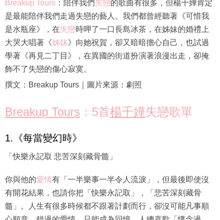
Breakup Tours
：陪伴我們
失戀
的歌曲有很多，但楊千嬅肯定
是最能陪伴我們走過失戀的藝人。我們都曾經聽著《可惜我
是水瓶座》，在
失戀
時呷了一口長島冰茶，在姊妹的婚禮上
大哭大唱著《
姊妹
》向她祝賀，卻又暗暗擔心自己，也試過
學著《再見二丁目》，在異國的街道扮演著浪漫出走，卻掩
飾不了失戀的傷心寂寞。
撰文：Breakup Tours｜圖片來源：劇照
Breakup Tours
：5首
楊千嬅
失戀歌單
1.《每當變幻時》
「快樂永記取 悲苦深刻藏骨髓」
你與他的
愛情
有「一半樂事一半令人流淚」，但最後即使沒
有開花結果，也請你把「快樂永記取」，「悲苦深刻藏骨
髓」。人生有很多時候都不跟著計劃而行，卻沒可能凡事順
心順意，錯過的愛情，只能成為回憶。人總喜歡「懷念過