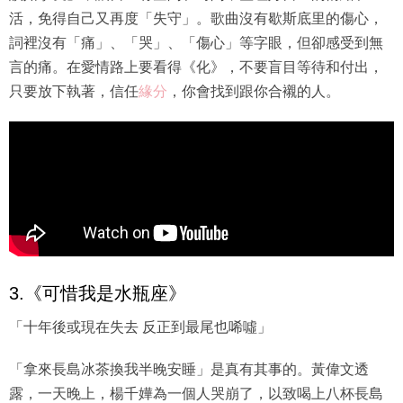
活，免得自己又再度「失守」。歌曲沒有歇斯底里的傷心，
詞裡沒有「痛」、「哭」、「傷心」等字眼，但卻感受到無
言的痛。在愛情路上要看得《化》，不要盲目等待和付出，
只要放下執著，信任
緣分
，你會找到跟你合襯的人。
3.《可惜我是水瓶座》
「十年後或現在失去 反正到最尾也唏噓」
「拿來長島冰茶換我半晚安睡」是真有其事的。黃偉文透
露，一天晚上，楊千嬅為一個人哭崩了，以致喝上八杯長島