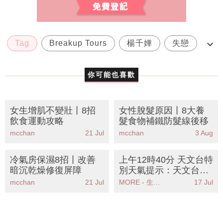
Tag
Breakup Tours
楊千嬅
失戀
兩性關係
你可能也喜歡
女生增肌不變壯丨8招
女性脫髮原因丨8大養
飲食運動攻略
髮食物補鐵防髮線後移
mcchan
21 Jul
mcchan
3 Aug
冷氣房保濕8招丨改善
上午12時40分 天文台特
暗沉乾燥修復屏障
別天氣提示：天文台發
出強陣風警告市民應立
mcchan
21 Jul
MORE - 生活品味
17 Jul
即採取安全措施