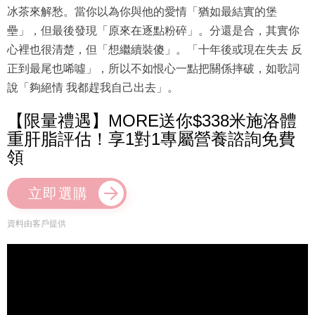
冰茶來解愁。當你以為你與他的愛情「猶如最結實的堡
壘」，但最後發現「原來在逐點粉碎」。分還是合，其實你
心裡也很清楚，但「想繼續裝傻」。「十年後或現在失去 反
正到最尾也唏噓」，所以不如恨心一點把關係摔破，如歌詞
說「夠絕情 我都趕我自己出去」。
【限量禮遇】MORE送你$338米施洛體
重肝脂評估！享1對1專屬營養諮詢免費
領
立即選購
資料由客戶提供