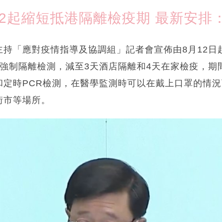
.12起縮短抵港隔離檢疫期 最新安排：
主持「應對疫情指導及協調組」記者會宣佈由8月12日
店強制隔離檢測，減至3天酒店隔離和4天在家檢疫，期
和定時PCR檢測，在醫學監測時可以在戴上口罩的情
街市等場所。