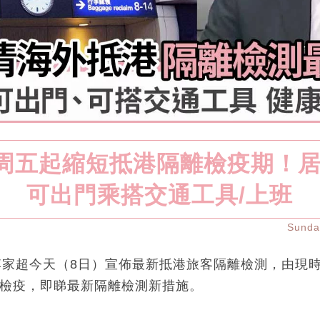
｜周五起縮短抵港隔離檢疫期！
可出門乘搭交通工具/上班
Sund
李家超今天（8日）宣佈最新抵港旅客隔離檢測，由現時
家檢疫，即睇最新隔離檢測新措施。