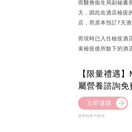
而醫務衞生局副秘書
天，因此在酒店檢疫
店，而原本預訂7天
而現時已入住檢疫酒
束檢疫後所餘下的酒
【限量禮遇】M
屬營養諮詢免
立即選購
資料由客戶提供