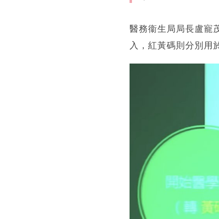
醫務衞生局局長盧寵
入，紅黃碼則分別用