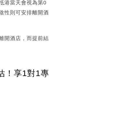
抵港當天會視為第0
陰性則可安排離開酒
離開酒店，而提前結
估！享1對1專