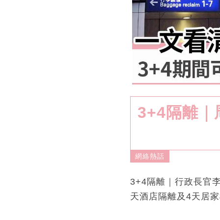
3+4隔離
網絡熱話
3+4隔離｜行政長官
天酒店隔離及4天居