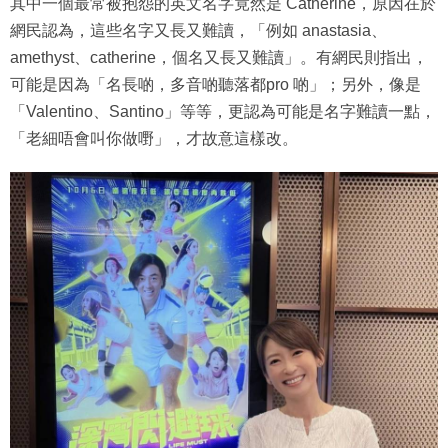
其中一個最常被抱怨的英文名字竟然是 Catherine，原因在於
網民認為，這些名字又長又難讀，「例如 anastasia、
amethyst、catherine，個名又長又難讀」。有網民則指出，
可能是因為「名長啲，多音啲聽落都pro 啲」；另外，像是
「Valentino、Santino」等等，更認為可能是名字難讀一點，
「老細唔會叫你做嘢」，才故意這樣改。