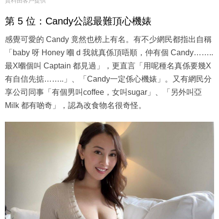
資料由客戶提供
第 5 位：Candy公認最難頂心機婊
感覺可愛的 Candy 竟然也榜上有名。有不少網民都指出自稱
「baby 呀 Honey 嗰 d 我就真係頂唔順，仲有個 Candy……..
最X嗰個叫 Captain 都見過」，更直言「用呢種名真係要幾X
有自信先掂……..」、「Candy一定係心機婊」。又有網民分
享公司同事「有個男叫coffee，女叫sugar」、「另外叫亞
Milk 都有啲奇」，認為改食物名很奇怪。