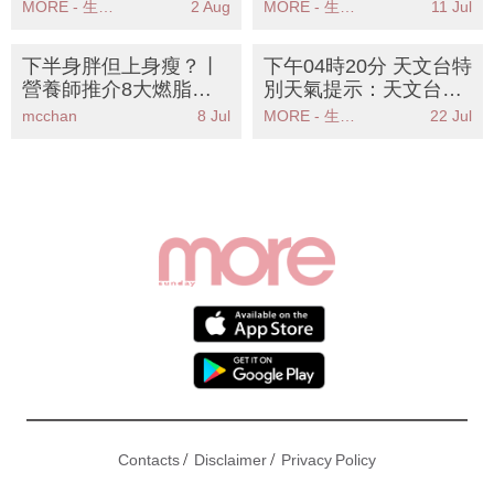
警本港今日有狂風雷暴
醒高溫天氣持續市民需
MORE - 生活品味
2 Aug
MORE - 生活品味
11 Jul
及大雨
注意健康
下半身胖但上身瘦？丨
下午04時20分 天文台特
營養師推介8大燃脂食
別天氣提示：天文台發
物丨健身教練公開梨形
出高溫警告提醒市民注
mcchan
8 Jul
MORE - 生活品味
22 Jul
身材運動排序KO豪華臀
意健康安全
/
/
Contacts
Disclaimer
Privacy Policy