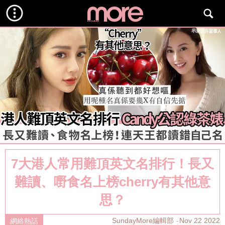
7大港人常用難頂英文名排行！長又
難讀、嘢食名上榜cherry有其他意
思？
SundayMore編輯部
Nov 22 2022
網絡熱話