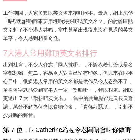
工作期間，大家多數以英文名來稱呼同事。最近，網上流傳
「唔明點解啲同事要用埋啲好扮嘢嘅英文名？」的討論區貼
文引起了不少港人共鳴，當中甚至出現從來沒有見過的英文
單字，令人感到相當奇怪。
7大港人常用難頂英文名排行
出到社會，不少人介意「同人撞嘢」，不論衣著打扮或是名
字都想獨一無二，容易令人對自己留有印象，但原來在同事
心目中，很多港人常用的英文名都是做作又令人忍受不了，
單看名字就感受到當事人一定「扮晒嘢」，難以相處。網民
更選出 7 大「勁扮嘢英文名」，當中的共通點都是又長又難
讀，萬分不解為何會以食物命名，「真係好惡頂」，引起不
少共鳴的聲音。
第 7 位：叫Catherine為咗令老闆唔會叫你做嘢