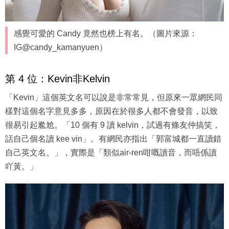
感覺可愛的 Candy 竟然也榜上有名。（圖片來源：
IG@candy_kamanyuen）
第 4 位：Kevin非Kelvin
「Kevin」這個英文名可以說是非常常見，但原來一眾網民同
樣對這個名字意見多多，原因在於很多人都不會發音，以致
很易引起尷尬。「10 個有 9 讀 kelvin，試過有條友仲搞笑，
話自己個名讀 kee vin」。有網民亦指出「郭富城都一直讀錯
自己英文名。」，實際是「類似air-ren咁嘅讀音，而唔係讀
吖黃。」