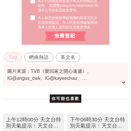
本人已詳閱並同意遵守本文列明條款及
細則。 請瀏覽(
nmg.com.hk/privacy
) 閱
讀本公司的私隱政策聲明。
本人願意接收新傳媒集團的最新消息及
其他宣傳資訊，本人同意新傳媒集團使
用本人的個人資料於任何推廣用途。
Tag
網絡熱話
英文名
圖片來源：TVB《愛回家之開心速遞》、
IG@angus_cwk、IG@kayeechau、
IG@cheryllovel0ve、IG@candyw1219、
IG@kevinstarkchu、TVB@《My盛Lady》截圖、
你可能也喜歡
IG@angelababyct、TVB@《愛回家之開心速遞》截圖
上午12時00分 天文台特
下午06時30分 天文台特
別天氣提示：天文台預
別天氣提示：天文台提