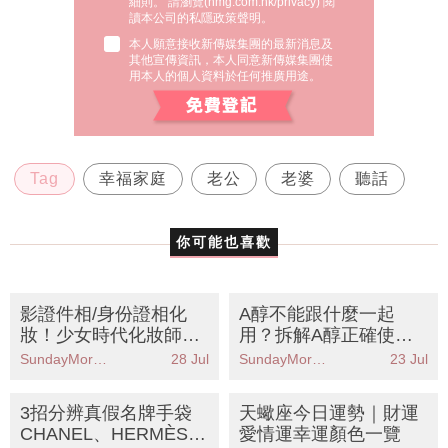
細則。 請瀏覽(
nmg.com.hk/privacy
) 閱
讀本公司的私隱政策聲明。
本人願意接收新傳媒集團的最新消息及
其他宣傳資訊，本人同意新傳媒集團使
用本人的個人資料於任何推廣用途。
Tag
幸福家庭
老公
老婆
聽話
你可能也喜歡
影證件相/身份證相化
A醇不能跟什麼一起
妝！少女時代化妝師教
用？拆解A醇正確使用
6大自然妝感技巧 上鏡
順序+副作用 用錯易反
SundayMore編輯部
28 Jul
SundayMore編輯部
23 Jul
零炒車！
黑致敏！
3招分辨真假名牌手袋
天蠍座今日運勢｜財運
CHANEL、HERMÈS、
愛情運幸運顏色一覽