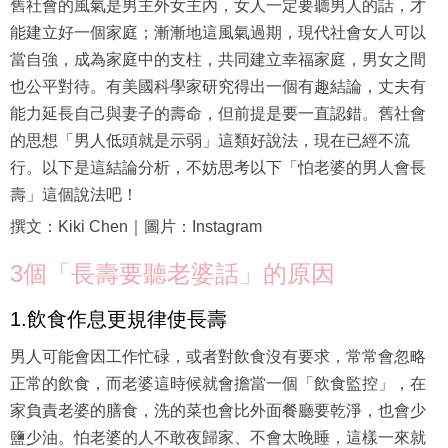
舊社會的風氣是男主外女主內，女人一定要聽男人的話，才
能建立好一個家庭；漸漸地這風氣過期，現代社會女人可以
當自強，成為家庭中的支柱，共同建立幸福家庭，男女之間
也公平對待。有美國科學家研究得出一個有趣結論，丈夫有
能力延長自己與妻子的壽命，但前提是要一直認錯。舊社會
的思想「男人低頭就是示弱」這類好說法，現在已經不流
行。以下是這結論分析，不妨思考以下「怕老婆的男人會長
壽」這個說法吧！
撰文：Kiki Chen｜圖片：Instagram
3個「長壽要聽老婆話」的原因
1.飲食作息更規律使長壽
男人可能會因工作忙碌，或者對飲食沒有要求，常常會忽略
正常的飲食，而老婆這時候就會擔當一個「飲食監控」，在
家負責老婆的膳食，洗的菜也會比外面餐廳要乾淨，也會少
鹽少油。怕老婆的人不敢夜歸家、不會太晚睡，這樣一來就