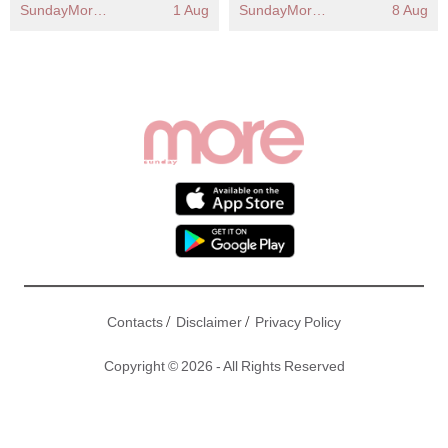
GUCCI 二手中古手袋入
SundayMore編輯部
1 Aug
SundayMore編輯部
8 Aug
手前必看
/
/
Contacts
Disclaimer
Privacy Policy
Copyright © 2026 - All Rights Reserved