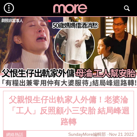
父親恨生仔出軌家人外傭！老婆淪
「工人」反照顧小三安胎 結局峰迴
路轉
SundayMore編輯部
Nov 21 2022
網絡熱話