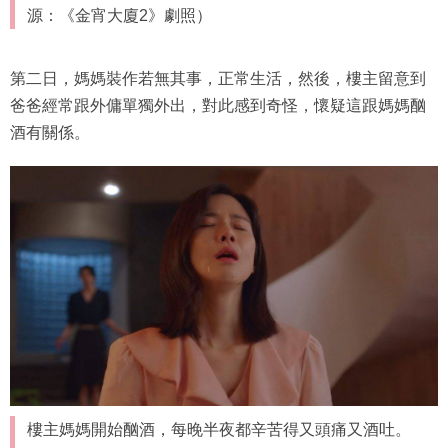
源：《金宵大廈2》劇照）
第二日，媽媽裝作若無其事，正常生活，然後，樓主留意到
爸爸經常跟外傭單獨外出，對此感到奇怪，懷疑這跟媽媽酗
酒有關係。
樓主媽媽開始酗酒，每晚半夜都辛苦得又頭痛又酒吐。