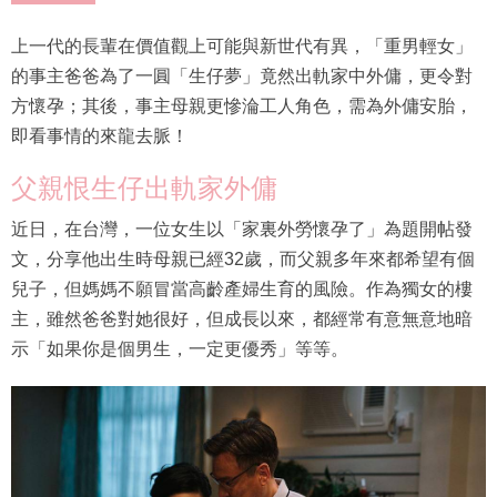
上一代的長輩在價值觀上可能與新世代有異，「重男輕女」
的事主爸爸為了一圓「生仔夢」竟然出軌家中外傭，更令對
方懷孕；其後，事主母親更慘淪工人角色，需為外傭安胎，
即看事情的來龍去脈！
父親恨生仔出軌家外傭
近日，在台灣，一位女生以「家裏外勞懷孕了」為題開帖發
文，分享他出生時母親已經32歲，而父親多年來都希望有個
兒子，但媽媽不願冒當高齡產婦生育的風險。作為獨女的樓
主，雖然爸爸對她很好，但成長以來，都經常有意無意地暗
示「如果你是個男生，一定更優秀」等等。