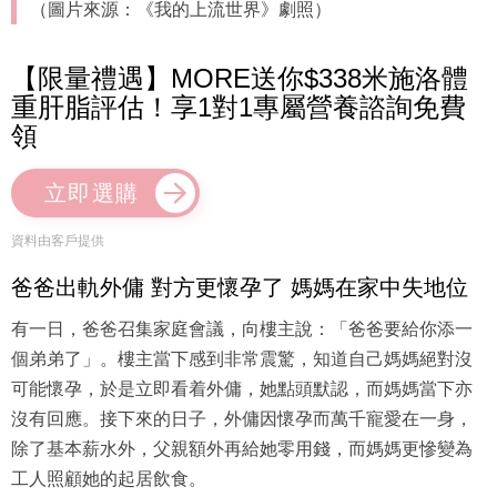
（圖片來源：《我的上流世界》劇照）
【限量禮遇】MORE送你$338米施洛體
重肝脂評估！享1對1專屬營養諮詢免費
領
立即選購
資料由客戶提供
爸爸出軌外傭 對方更懷孕了 媽媽在家中失地位
有一日，爸爸召集家庭會議，向樓主說：「爸爸要給你添一
個弟弟了」。樓主當下感到非常震驚，知道自己媽媽絕對沒
可能懷孕，於是立即看着外傭，她點頭默認，而媽媽當下亦
沒有回應。接下來的日子，外傭因懷孕而萬千寵愛在一身，
除了基本薪水外，父親額外再給她零用錢，而媽媽更慘變為
工人照顧她的起居飲食。