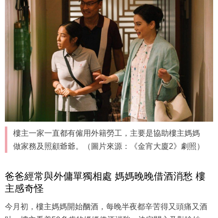
樓主一家一直都有僱用外籍勞工，主要是協助樓主媽媽
做家務及照顧爺爺。（圖片來源：《金宵大廈2》劇照）
爸爸經常與外傭單獨相處 媽媽晚晚借酒消愁 樓
主感奇怪
今月初，樓主媽媽開始酗酒，每晚半夜都辛苦得又頭痛又酒