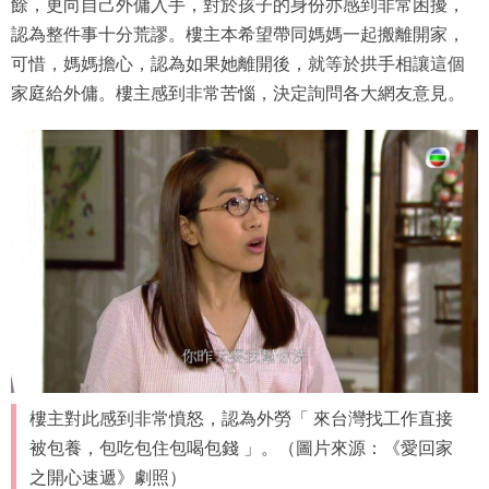
餘，更向自己外傭入手，對於孩子的身份亦感到非常困擾，
認為整件事十分荒謬。樓主本希望帶同媽媽一起搬離開家，
可惜，媽媽擔心，認為如果她離開後，就等於拱手相讓這個
家庭給外傭。樓主感到非常苦惱，決定詢問各大網友意見。
樓主對此感到非常憤怒，認為外勞「 來台灣找工作直接
被包養，包吃包住包喝包錢 」。（圖片來源：《愛回家
之開心速遞》劇照）