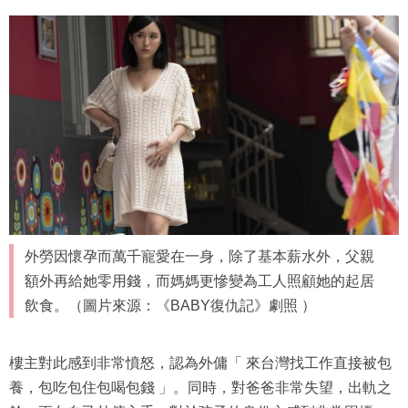
外勞因懷孕而萬千寵愛在一身，除了基本薪水外，父親
額外再給她零用錢，而媽媽更慘變為工人照顧她的起居
飲食。（圖片來源：《BABY復仇記》劇照 ）
樓主對此感到非常憤怒，認為外傭「 來台灣找工作直接被包
養，包吃包住包喝包錢 」。同時，對爸爸非常失望，出軌之