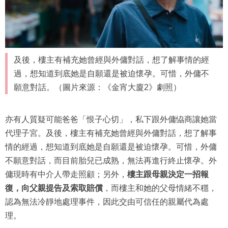
及後，樓主有補充她曾經與外傭對話，想了解事情的經
過，想知道到底她是自願還是被迫懷孕。可惜，外傭不
願意對話。（圖片來源：《金宵大廈2》劇照）
亦有人質疑可能爸爸「恨子心切」，私下跟外傭恊商讓她當
代理子宮。及後，樓主有補充她曾經與外傭對話，想了解事
情的經過，想知道到底她是自願還是被迫懷孕。可惜，外傭
不願意對話，而目前胎兒已成熟，無法再進行終止懷孕。外
傭現時有中介人帶走照顧；另外，
樓主跟母親決定一招報
復，向父親提告及索取賠償
，而樓主和她的父母情緒不穩，
認為無法冷靜地處理事件，因此交由可信任的親屬代為處
理。