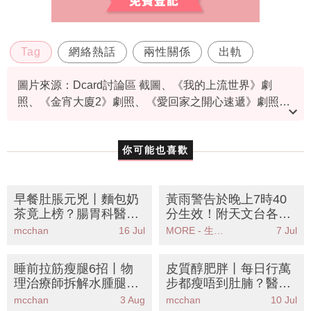
Tag
網絡熱話
兩性關係
出軌
圖片來源：Dcard討論區 截圖、《我的上流世界》劇
照、《金宵大廈2》劇照、《愛回家之開心速遞》劇照、
《BABY復仇記》劇照
你可能也喜歡
早餐肚脹元兇丨麵包奶
黃雨警告於晚上7時40
茶竟上榜？腸胃科醫生
分生效！附天文台各區
拆解8大脹氣食物＋防
雨量分佈圖
mcchan
16 Jul
MORE - 生活品味
7 Jul
脹早餐餐單
睡前拉筋瘦腿6招丨物
皮質醇肥胖丨每日行萬
理治療師拆解水腫腿迷
步都瘦唔到肚腩？醫生
思
教你8大降皮質醇食物K
mcchan
3 Aug
mcchan
10 Jul