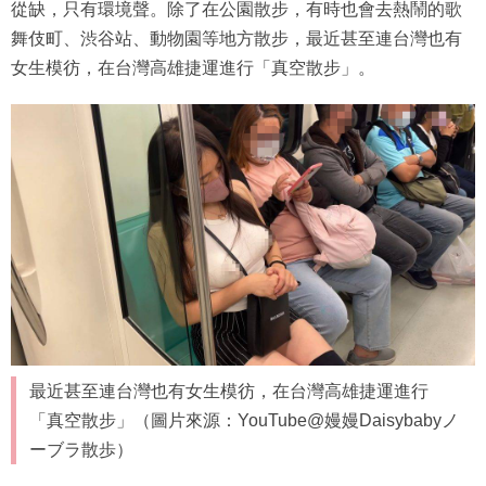
從缺，只有環境聲。除了在公園散步，有時也會去熱鬧的歌
舞伎町、渋谷站、動物園等地方散步，最近甚至連台灣也有
女生模彷，在台灣高雄捷運進行「真空散步」。
最近甚至連台灣也有女生模彷，在台灣高雄捷運進行
「真空散步」（圖片來源：YouTube@嫚嫚Daisybaby️ノ
ーブラ散歩）