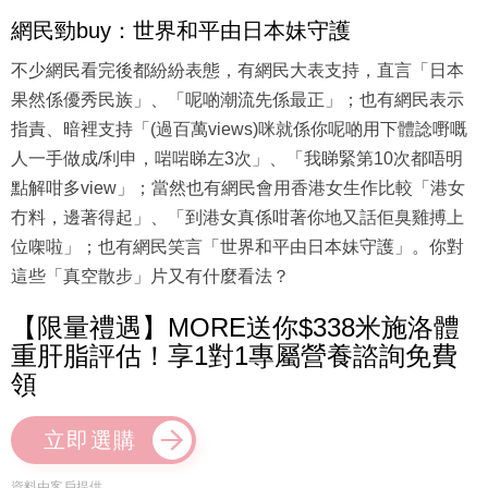
網民勁buy：世界和平由日本妹守護
不少網民看完後都紛紛表態，有網民大表支持，直言「日本
果然係優秀民族」、「呢啲潮流先係最正」；也有網民表示
指責、暗裡支持「(過百萬views)咪就係你呢啲用下體諗嘢嘅
人一手做成/利申，啱啱睇左3次」、「我睇緊第10次都唔明
點解咁多view」；當然也有網民會用香港女生作比較「港女
冇料，邊著得起」、「到港女真係咁著你地又話佢臭雞搏上
位㗎啦」；也有網民笑言「世界和平由日本妹守護」。你對
這些「真空散步」片又有什麼看法？
【限量禮遇】MORE送你$338米施洛體
重肝脂評估！享1對1專屬營養諮詢免費
領
立即選購
資料由客戶提供