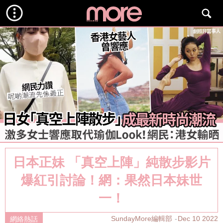
日本正妹 「真空上陣」純散步影片
爆紅引討論！網：果然日本妹世
一！
SundayMore編輯部
Dec 10 2022
網絡熱話