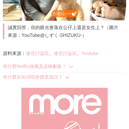
誠實回答，你的眼光會落在公仔上還是女生上？（圖片
來源：YouTube@しずく-SHIZUKU-）
資料來源：
連登討論區
、
連登討論區
、
Youtube
有什麼Netflix推薦及必睇劇集？
有什麼必知演唱會購票資訊？