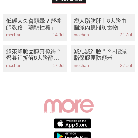
低碳太久會頭暈？營養
瘦人脂肪肝丨8大降血
師教路「聰明控糖」非
脂減內臟脂肪食物
戒碳丨必食8款穩定血
mcchan
14 Jul
mcchan
21 Jul
糖碳水化合物推薦
綠茶降膽固醇真係得？
減肥減到臉凹？8招減
營養師拆解8大降醇神
脂保膠原防顯老
級食物丨附正確飲法與
mcchan
17 Jul
mcchan
27 Jul
禁忌