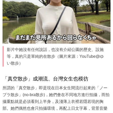
影片中她沒有任何說話，也沒有介紹公園的歷史、設施
等，真的只是單純的在散步（圖片來源：YouTube@ゆ
い散歩）
「真空散步」成潮流、台灣女生也模彷
所謂的「真空散步」即是現在日本女生間流行起來的「ノー
ブラ散歩」(no-bra散步)，她們會在不同地方進行拍攝，而拍
攝重點就是必須看到上半身，及淺薄上衣裡若隱若現的胸
部。她們偶然也會只拍攝環境，再配上日文字幕，背景音樂