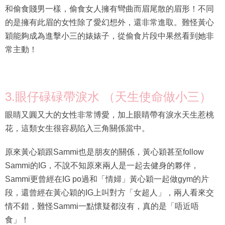
和偷食賤男一樣，偷食女人擁有彎曲而眉尾散的眉形！不同
的是擁有此眉的女性除了愛幻想外，還非常進取。難怪黃心
穎能夠成為進擊小三的婊婊子，從偷食片段中果然看到她非
常主動！
3.眼仔碌碌帶淚水 （天生使命做小三）
眼睛又圓又大的女性非常博愛，加上眼睛帶有淚水天生惹桃
花，這類女生很容易陷入三角關係當中。
原來黃心穎跟Sammi也是朋友的關係，黃心穎甚至follow
Sammi的IG，不說不知原來兩人是一起去健身的夥伴，
Sammi更曾經在IG po過和「情婦」黃心穎一起做gym的片
段，還曾經在黃心穎的IG上叫對方「女超人」，兩人看來交
情不錯，難怪Sammi一點懷疑都沒有，真的是「唔近唔
食」！