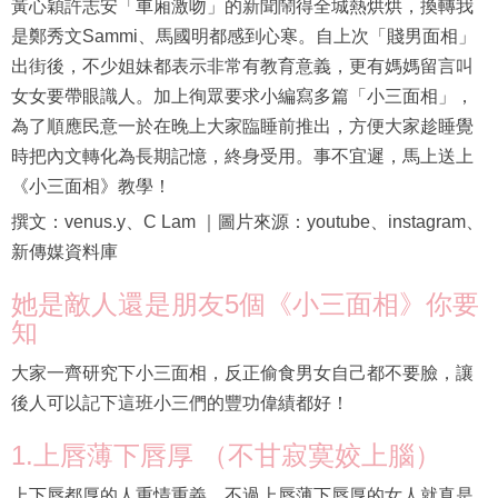
黃心穎許志安「車廂激吻」的新聞鬧得全城熱烘烘，換轉我
是鄭秀文Sammi、馬國明都感到心寒。自上次「賤男面相」
出街後，不少姐妹都表示非常有教育意義，更有媽媽留言叫
女女要帶眼識人。加上徇眾要求小編寫多篇「小三面相」，
為了順應民意一於在晚上大家臨睡前推出，方便大家趁睡覺
時把內文轉化為長期記憶，終身受用。事不宜遲，馬上送上
《小三面相》教學！
撰文：venus.y、C Lam ｜圖片來源：youtube、instagram、
新傳媒資料庫
她是敵人還是朋友5個《小三面相》你要
知
大家一齊研究下小三面相，反正偷食男女自己都不要臉，讓
後人可以記下這班小三們的豐功偉績都好！
1.上唇薄下唇厚 （不甘寂寞姣上腦）
上下唇都厚的人重情重義，不過上唇薄下唇厚的女人就真是