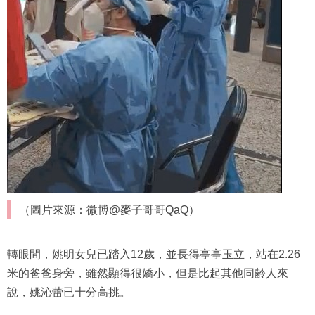
（圖片來源：微博@麥子哥哥QaQ）
轉眼間，姚明女兒已踏入12歲，並長得亭亭玉立，站在2.26
米的爸爸身旁，雖然顯得很嬌小，但是比起其他同齢人來
說，姚沁蕾已十分高挑。