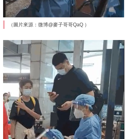
（圖片來源：微博@麥子哥哥QaQ ）