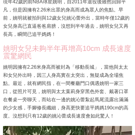
現年42歲的前NBA球星姚明，自2011年退役後雖然回歸平
凡，但是因擁有2.26米出眾的身高而成為眾人的焦點。早
前，姚明就被拍到與12歲女兒姚沁蕾外出，當時年僅12歲的
女兒身高已直逼爸爸肩膀，沒想到半年過去，姚明女兒又再
長高，瞬間已追平媽媽！
姚明女兒未夠半年再增高10cm 成長速度
震驚網民
姚明因擁有2.26米身高而被封為「移動長城」，當他與太太
和女兒外出時，因三人身高實在太突出，無疑成為全場焦
點。最近，就有網民指，在一間餐廳門口偶遇姚明一家三
口，從照片可見，姚明與太太葉莉身穿黑色外套、戴著口罩
在餐桌一旁聊天，而站在一邊的姚沁蕾紮起馬尾流露出滿滿
的少女感，手腳修長纖細，身高更快要追平媽媽190cm的高
度。沒想到只有12歲的姚沁蕾成長速度會如此驚人！