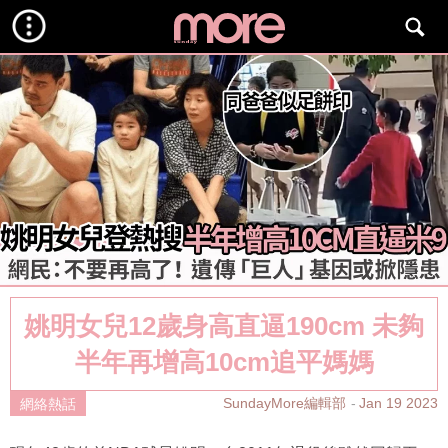
姚明女兒12歲身高直逼190cm 未夠
半年再增高10cm追平媽媽
SundayMore編輯部
Jan 19 2023
網絡熱話