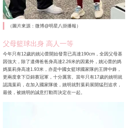
（圖片來源：微博@明星八掛播報）
父母籃球出身 高人一等
今年只有12歲的姚沁蕾開始發育已高達190cm，全因父母基
因強大，除了遺傳爸爸身高達2.26米的因素外，姚沁蕾的媽
媽葉莉身高達1.93米，亦是中國女籃球國家隊的王牌中鋒，
更兩度拿下亞錦賽冠軍，十分厲害。當年只有17歲的姚明就
認識葉莉，在加入國家隊後，姚明就對葉莉展開猛烈追求，
最後，被姚明的誠意打動而決定在一起。