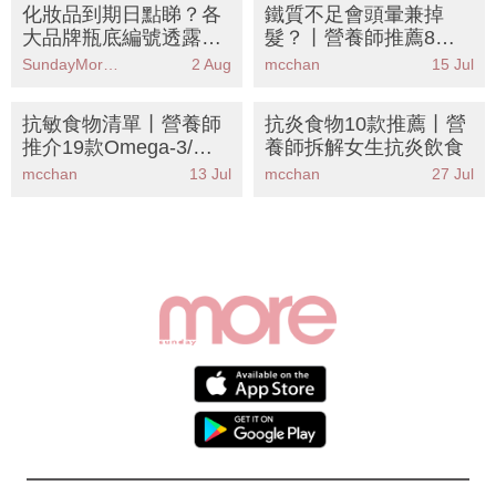
化妝品到期日點睇？各
鐵質不足會頭暈兼掉
大品牌瓶底編號透露生
髮？丨營養師推薦8大
產日期、保存期限和最
補鐵食物清單丨附OL辦
SundayMore編輯部
2 Aug
mcchan
15 Jul
佳使用日期
公室補鐵餐單
抗敏食物清單丨營養師
抗炎食物10款推薦丨營
推介19款Omega-3/鋅/
養師拆解女生抗炎飲食
維他命D食物 擊退濕疹
mcchan
13 Jul
mcchan
27 Jul
痕癢告別類固醇