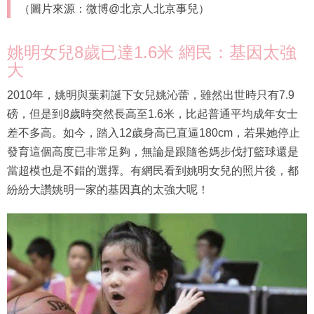
（圖片來源：微博@北京人北京事兒）
姚明女兒8歲已達1.6米 網民：基因太強
大
2010年，姚明與葉莉誕下女兒姚沁蕾，雖然出世時只有7.9
磅，但是到8歲時突然長高至1.6米，比起普通平均成年女士
差不多高。如今，踏入12歲身高已直逼180cm，若果她停止
發育這個高度已非常足夠，無論是跟隨爸媽步伐打籃球還是
當超模也是不錯的選擇。有網民看到姚明女兒的照片後，都
紛紛大讚姚明一家的基因真的太強大呢！