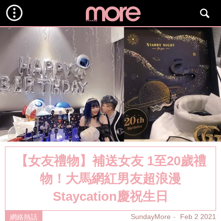
【女友禮物】補送女友 1至20歲禮
物！大馬網紅男友超浪漫
Staycation慶祝生日
SundayMore
Feb 2 2021
網絡熱話