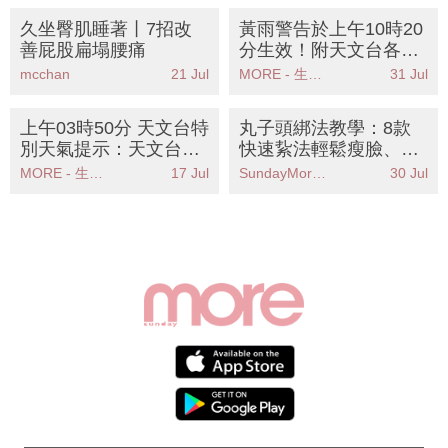
久坐臀肌睡著丨7招改
黃雨警告於上午10時20
善屁股扁塌腰痛
分生效！附天文台各區
雨量分佈圖
mcchan
21 Jul
MORE - 生活品味
31 Jul
上午03時50分 天文台特
丸子頭綁法教學：8款
別天氣提示：天文台發
快速紥法輕鬆瘦臉、減
出特別天氣提示香港廣
齡、增髮量
MORE - 生活品味
17 Jul
SundayMore編輯部
30 Jul
泛地區可能受大雨影響