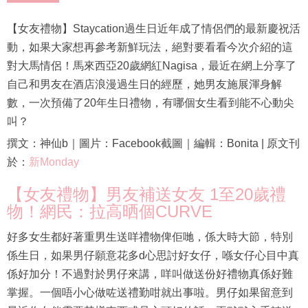
【女友禮物】Staycation過生日近年成了情侶們的最新慶祝活
動，如果大家想再參考新鮮玩法，絕對要看看今次介紹的這
對大馬情侶！馬來西亞20歲網紅Nagisa，最近在網上分享了
自己和男友在酒店浪漫過生日的經歷，她男友施展渾身解
數，一次預備了20年生日禮物，有哪個女生看到能不心動尖
叫？
撰文：神仙b｜圖片：Facebook截圖｜編輯：Bonita | 原文刊
於：
新Monday
【女友禮物】男友補送女友 1至20歲禮
物！網民：拉高晒個CURVE
好多女生都好著重男生送咩禮物俾佢哋，係大時大節，特別
係生日，如果男仔願意花多d心思討好女仔，喺女仔心目中真
係好加分！不過對於男仔來講，咩叫做送份好禮物真係好難
掌握。一個唔小心做咗送禮勤咁就出事啦。男仔如果留意到