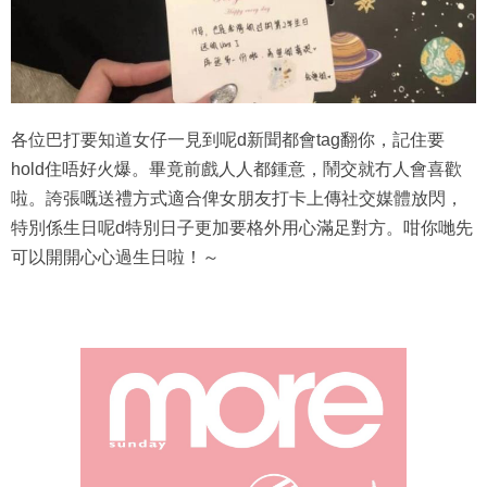
各位巴打要知道女仔一見到呢d新聞都會tag翻你，記住要
hold住唔好火爆。畢竟前戲人人都鍾意，鬧交就冇人會喜歡
啦。誇張嘅送禮方式適合俾女朋友打卡上傳社交媒體放閃，
特別係生日呢d特別日子更加要格外用心滿足對方。咁你哋先
可以開開心心過生日啦！～