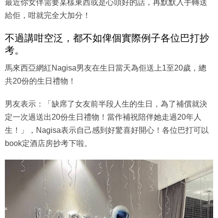
最近你女伴需要某樣東西或是心頭好的話，再默默入手轉送
給佢，咁就完全大加分！
不過講咁空泛，都不如俾個實際例子各位巴打抄
考。
馬來西亞網紅Nagisa男友在生日當天為佢送上1至20歲，總
共20份的生日禮物！
男友表示：「缺席了女友前半段人生的生日，為了補償就決
定一次過送出20份生日禮物！當作補祝陪伴她走過20年人
生！」，Nagisa表示自己感到好驚喜好開心！各位巴打可以
book定酒店房抄考下啦。