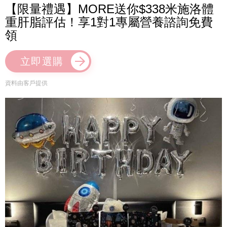
【限量禮遇】MORE送你$338米施洛體
重肝脂評估！享1對1專屬營養諮詢免費
領
立即選購
資料由客戶提供