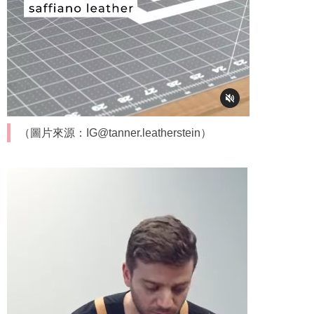
（圖片來源：IG@tanner.leatherstein）