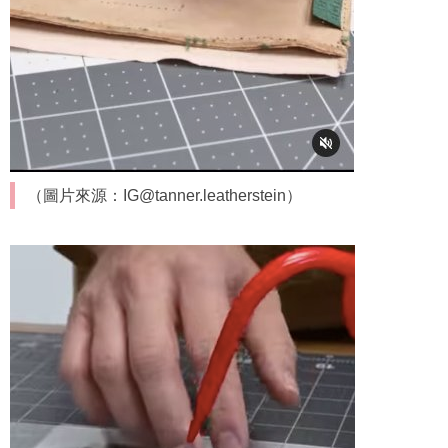
（圖片來源：IG@tanner.leatherstein）