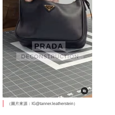
（圖片來源：IG@tanner.leatherstein）