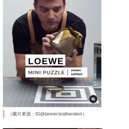
（圖片來源：IG@tanner.leatherstein）