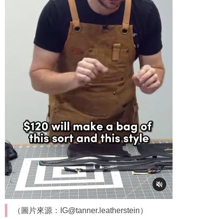
（圖片來源：IG@tanner.leatherstein）