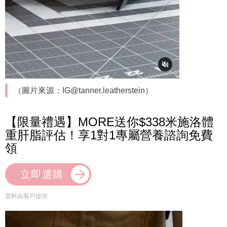
（圖片來源：IG@tanner.leatherstein）
【限量禮遇】MORE送你$338米施洛體
重肝脂評估！享1對1專屬營養諮詢免費
領
立即選購
資料由客戶提供