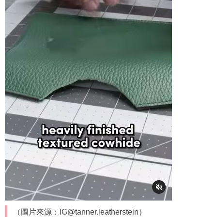
（圖片來源：IG@tanner.leatherstein）