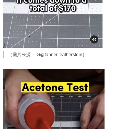
（圖片來源：IG@tanner.leatherstein）