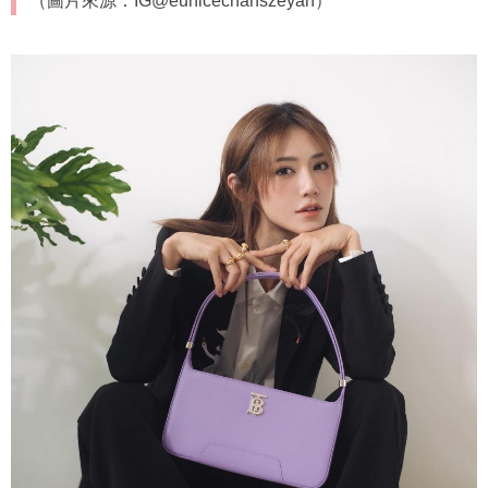
（圖片來源：IG@eunicechanszeyan）