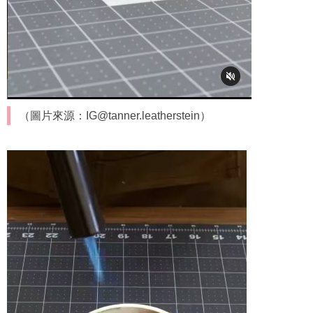
（圖片來源：IG@tanner.leatherstein）