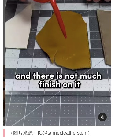
（圖片來源：IG@tanner.leatherstein）