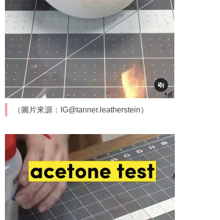
（圖片來源：IG@tanner.leatherstein）