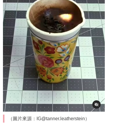
（圖片來源：IG@tanner.leatherstein）