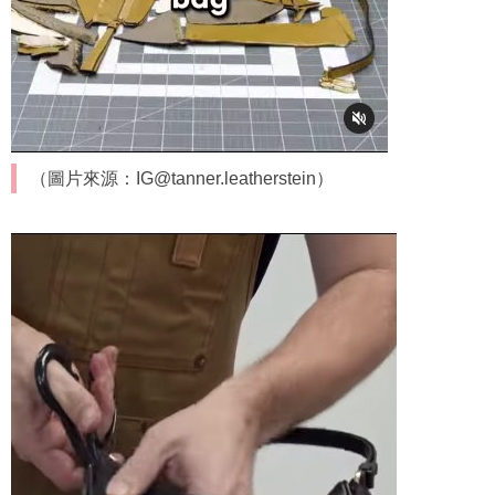
（圖片來源：IG@tanner.leatherstein）