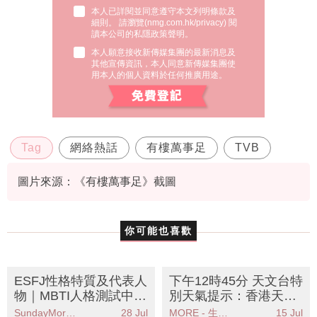
本人已詳閱並同意遵守本文列明條款及
細則。 請瀏覽(
nmg.com.hk/privacy
) 閱
讀本公司的私隱政策聲明。
本人願意接收新傳媒集團的最新消息及
其他宣傳資訊，本人同意新傳媒集團使
用本人的個人資料於任何推廣用途。
Tag
網絡熱話
有樓萬事足
TVB
圖片來源：《有樓萬事足》截圖
你可能也喜歡
ESFJ性格特質及代表人
下午12時45分 天文台特
物｜MBTI人格測試中被
別天氣提示：香港天文
稱為「執政官」人格
台發出強陣風警告市民
SundayMore編輯部
28 Jul
MORE - 生活品味
15 Jul