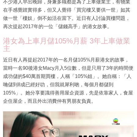
不少港人早出晚歸，身兼多職都是為了上車做業主，有物業
在手感覺踏實得多，但又人覺得「買完樓又要供一世」如其
做一世「樓奴」倒不如活在當下。近日有人討論買樓問題，
再次提起2017年的一位「儲錢高手」的港女故事。
港女為上車月儲105%月薪 3年上車做業
主
近日有人再提起2017年的一名月儲105%月薪港女的故事，
當時一名90後港女Macy月入5位數，但是只用了3年的時間便
成功儲的$40萬首期買樓，人稱「105%姐」。她自稱：「人
哋儲到8成已經好叻，但我就犀利啲，每個月都儲到
105%」。她分享要識得善用屋企資源，先是依靠家人，食屋
企住屋企，而且外出消費仲有男朋友負責。