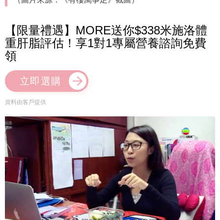
【限量禮遇】MORE送你$338米施洛體
重肝脂評估！享1對1專屬營養諮詢免費
領
立即選購
資料由客戶提供