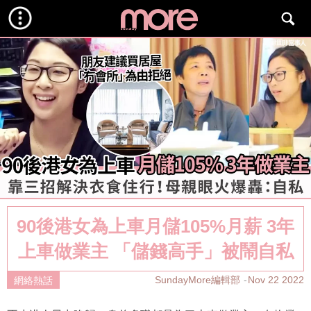
90後港女為上車月儲105%月薪 3年
上車做業主 「儲錢高手」被鬧自私
SundayMore編輯部
Nov 22 2022
網絡熱話