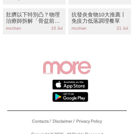
應注意安全
肚臍以下特別凸？物理
抗發炎食物10大推薦丨
治療師拆解「骨盆前
免疫力低落調理餐單
傾」成因丨5招自我檢
mcchan
10 Jul
mcchan
21 Jul
測＋6式運動KO假肚腩
/
/
Contacts
Disclaimer
Privacy Policy