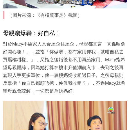
（圖片來源：《有樓萬事足》截圖）
母親嬲爆轟：好自私！
對於Macy不給家人又食屋企住屋企，母親都直言「真係唔係
好開心㗎！」，並指「你做嘢，都冇家用俾我，就咁自私去
買層樓咁樣。」，又指之後婚後都不用再給家用。Macy指希
望母親體諒，因為她打算在樓市升值潮前入市，去到之後再
套現入手更多單位，俾一層樓媽媽收租過日子。之後母親則
反擊指「你自己都顧唔掂，仲俾我收租？」，不過Macy就希
望母親會諒解，一切都是為媽媽好。