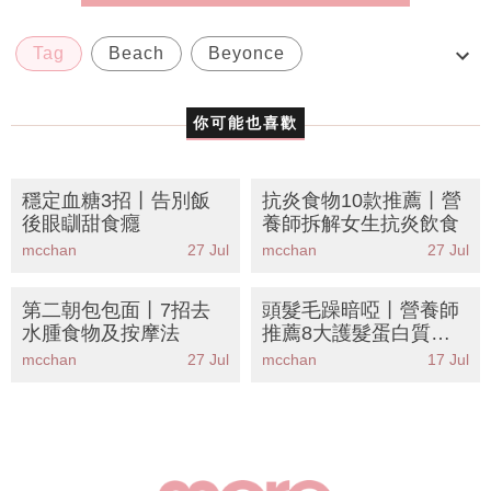
Tag
Beach
Beyonce
Flash Tattoo
rihanna
你可能也喜歡
穩定血糖3招丨告別飯
抗炎食物10款推薦丨營
後眼瞓甜食癮
養師拆解女生抗炎飲食
mcchan
27 Jul
mcchan
27 Jul
第二朝包包面丨7招去
頭髮毛躁暗啞丨營養師
水腫食物及按摩法
推薦8大護髮蛋白質食
物清單丨食對頭髮重現
mcchan
27 Jul
mcchan
17 Jul
光澤！