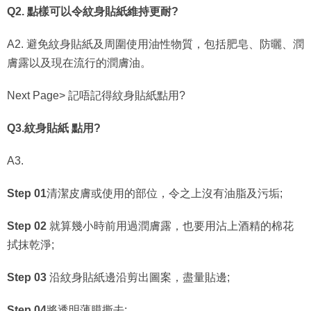
Q2. 點樣可以令紋身貼紙維持更耐?
A2. 避免紋身貼紙及周圍使用油性物質，包括肥皂、防曬、潤
膚露以及現在流行的潤膚油。
Next Page> 記唔記得紋身貼紙點用?
Q3.紋身貼紙 點用?
A3.
Step 01
清潔皮膚或使用的部位，令之上沒有油脂及污垢;
Step 02
就算幾小時前用過潤膚露，也要用沾上酒精的棉花
拭抹乾淨;
Step 03
沿紋身貼紙邊沿剪出圖案，盡量貼邊;
Step 04
將透明薄膜撕去;