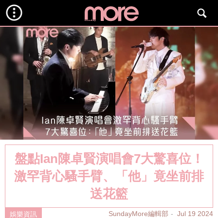
盤點Ian陳卓賢演唱會7大驚喜位！
激罕背心騷手臂、「他」竟坐前排
送花籃
SundayMore編輯部
Jul 19 2024
娛樂資訊