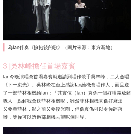
為Ian伴奏《擁抱後的歌》（圖片來源：東方新地）
3 |吳林峰擔任首場嘉賓
Ian今晚演唱會首場嘉賓就邀請到唱作歌手吳林峰，二人合唱
《下一束光》。吳林峰在台上感謝Ian給機會唱作人，而且送
了一部菲林相機給Ian：「其實佢（Ian）真係一個好唔識放鬆
嘅人，點解我會送菲林相機呢，雖然菲林相機真係好麻煩，
又要買菲林，影之前又要較光圈，但係真係可以令你靜落
嚟，等你可以透過部相機去望呢個世界。」