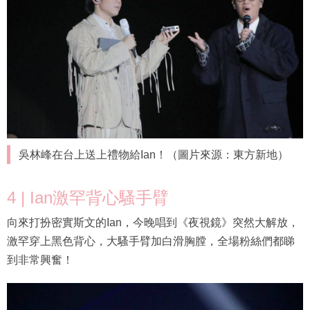
吳林峰在台上送上禮物給Ian！（圖片來源：東方新地）
4 | Ian激罕背心騷手臂
向來打扮密實斯文的Ian，今晚唱到《夜視鏡》突然大解放，
激罕穿上黑色背心，大騷手臂加白滑胸膛，全場粉絲們都睇
到非常興奮！