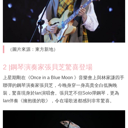
（圖片來源：東方新地）
2 |鋼琴演奏家張貝芝驚喜登場
上星期剛在《Once in a Blue Moon 》音樂會上與林家謙四手
聯彈的鋼琴演奏家張貝芝，今晚身穿一身高貴全白低胸晚
裝，驚喜現身於Ian演唱會。張貝芝不但Solo彈鋼琴，更為
Ian伴奏《擁抱後的歌》，令在場歌迷都感到非常驚喜。