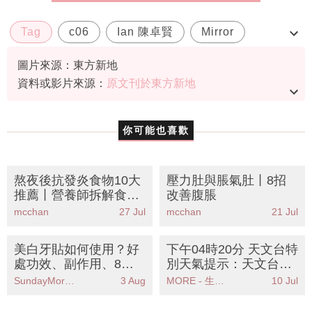
Tag
c06
Ian 陳卓賢
Mirror
演唱會
圖片來源：東方新地
資料或影片來源：
原文刊於東方新地
你可能也喜歡
熬夜後抗發炎食物10大
壓力肚與脹氣肚丨8招
推薦丨營養師拆解食法
改善腹脹
禁忌
mcchan
27 Jul
mcchan
21 Jul
美白牙貼如何使用？好
下午04時20分 天文台特
處功效、副作用、8大
別天氣提示：天文台發
推薦一文看清
出高溫警告提醒市民注
SundayMore編輯部
3 Aug
MORE - 生活品味
10 Jul
意健康安全