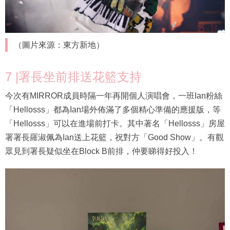
（圖片來源：東方新地）
7 |署長坐前排送花籃支持
今次有MIRROR成員時隔一年再開個人演唱會，一班Ian粉絲
「Hellosss」都為Ian場外佈滿了多個精心準備的應援版，等
「Hellosss」可以在進場前打卡。其中著名「Hellosss」房屋
署署長羅淑佩為Ian送上花籃，祝對方「Good Show」。有觀
眾見到署長疑似坐在Block B前排，仲要睇得好投入！