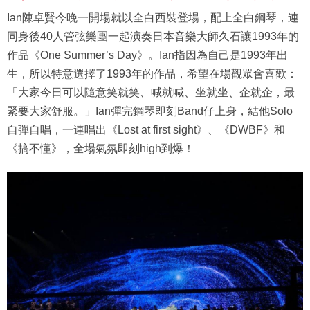
Ian陳卓賢今晚一開場就以全白西裝登場，配上全白鋼琴，連
同身後40人管弦樂團一起演奏日本音樂大師久石讓1993年的
作品《One Summer’s Day》。Ian指因為自己是1993年出
生，所以特意選擇了1993年的作品，希望在場觀眾會喜歡：
「大家今日可以隨意笑就笑、喊就喊、坐就坐、企就企，最
緊要大家舒服。」Ian彈完鋼琴即刻Band仔上身，結他Solo
自彈自唱，一連唱出《Lost at first sight》、《DWBF》和
《搞不懂》，全場氣氛即刻high到爆！