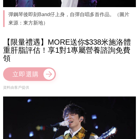
彈鋼琴後即刻Band仔上身，自彈自唱多首作品。（圖片
來源：東方新地）
【限量禮遇】MORE送你$338米施洛體
重肝脂評估！享1對1專屬營養諮詢免費
領
立即選購
資料由客戶提供