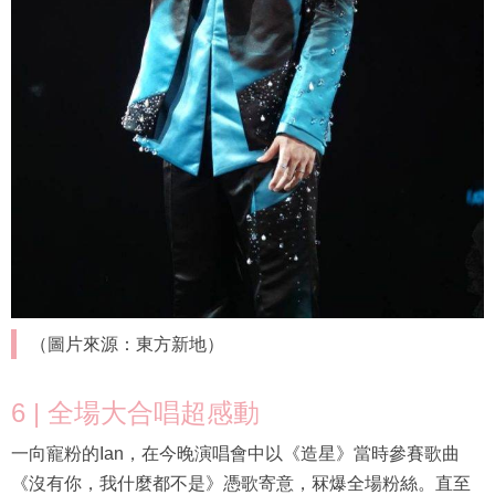
（圖片來源：東方新地）
6 | 全場大合唱超感動
一向寵粉的Ian，在今晚演唱會中以《造星》當時參賽歌曲
《沒有你，我什麼都不是》憑歌寄意，冧爆全場粉絲。直至