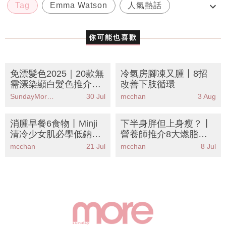
Tag
Emma Watson
人氣熱話
娛樂
價值觀
你可能也喜歡
免漂髮色2025｜20款無
冷氣房腳凍又腫丨8招
需漂染顯白髮色推介！
改善下肢循環
焦糖奶茶色/浪漫紅棕色
SundayMore編輯部
30 Jul
mcchan
3 Aug
消腫早餐6食物丨Minji
下半身胖但上身瘦？丨
清冷少女肌必學低鈉攻
營養師推介8大燃脂食
略
物丨健身教練公開梨形
mcchan
21 Jul
mcchan
8 Jul
身材運動排序KO豪華臀