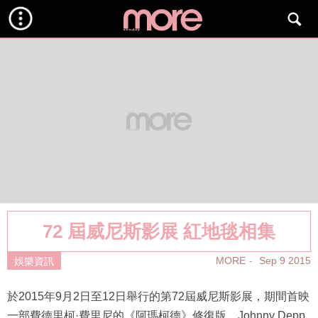
72 屆威尼斯影展 紅地毯相集
MORE
Sep 9 2015
娛樂資訊
於2015年9月2日至12日舉行的第72屆威尼斯影展，期間首映
一部費德里柯·費里尼的《阿瑪柯德》修復版。Johnny Depp