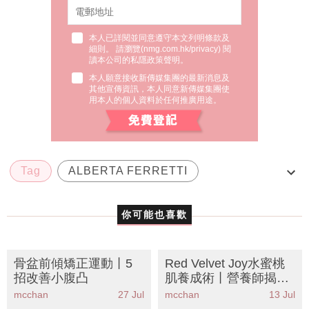
本人已詳閱並同意遵守本文列明條款及
細則。 請瀏覽(
nmg.com.hk/privacy
) 閱
讀本公司的私隱政策聲明。
本人願意接收新傳媒集團的最新消息及
其他宣傳資訊，本人同意新傳媒集團使
用本人的個人資料於任何推廣用途。
Tag
ALBERTA FERRETTI
Dakota Johnson
Fiammetta
你可能也喜歡
Johnny Depp
骨盆前傾矯正運動丨5
Red Velvet Joy水蜜桃
招改善小腹凸
肌養成術丨營養師揭秘
腸道健康影響皮膚！8
mcchan
27 Jul
mcchan
13 Jul
大護腸食物告別暗瘡肚