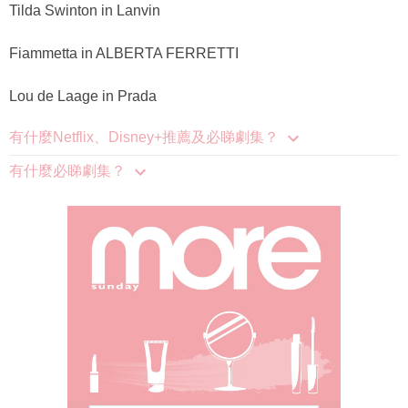
Tilda Swinton in Lanvin
Fiammetta in ALBERTA FERRETTI
Lou de Laage in Prada
有什麼Netflix、Disney+推薦及必睇劇集？
有什麼必睇劇集？