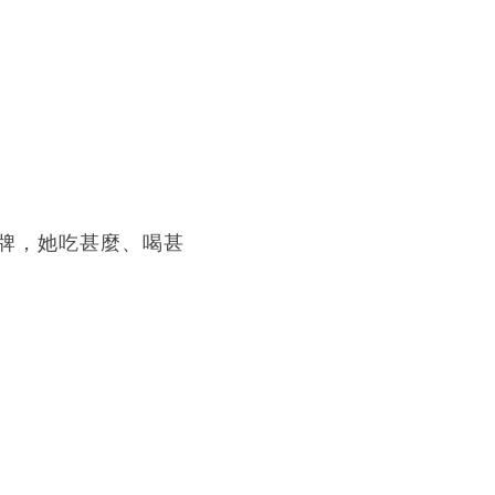
牌，她吃甚麼、喝甚