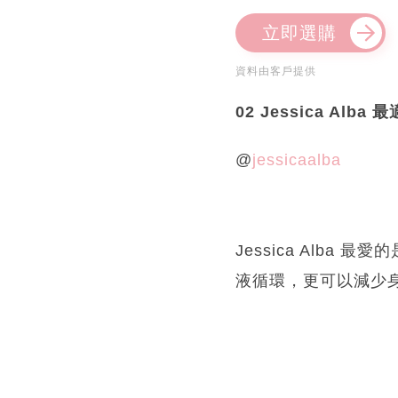
立即選購
資料由客戶提供
02 Jessica Al
@
jessicaalba
Jessica Alb
液循環，更可以減少