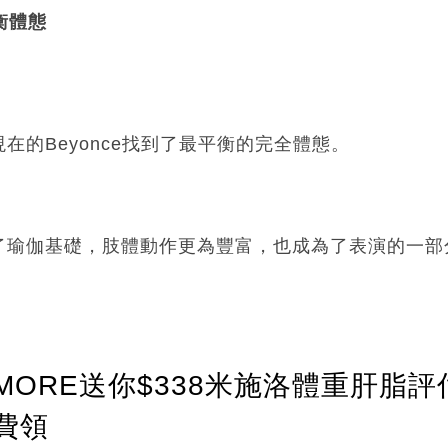
平衡體態
在的Beyonce找到了最平衡的完全體態。
了瑜伽基礎，肢體動作更為豐富，也成為了表演的一部
ORE送你$338米施洛體重肝脂評
費領