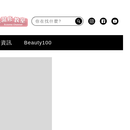
活資訊
Beauty100