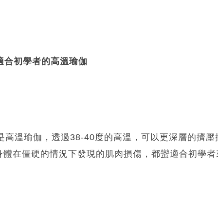
ba 最適合初學者的高溫瑜伽
a 最愛的是高溫瑜伽，透過38-40度的高溫，可以更深層的
身體在僵硬的情況下發現的肌肉損傷，都蠻適合初學者