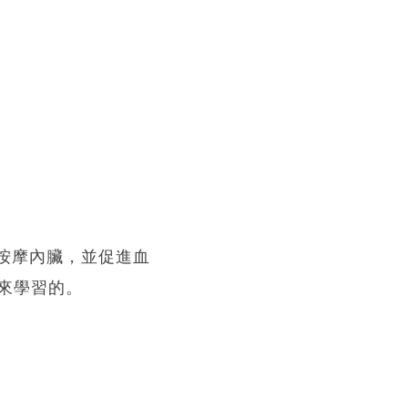
擠壓按摩內臟，並促進血
來學習的。