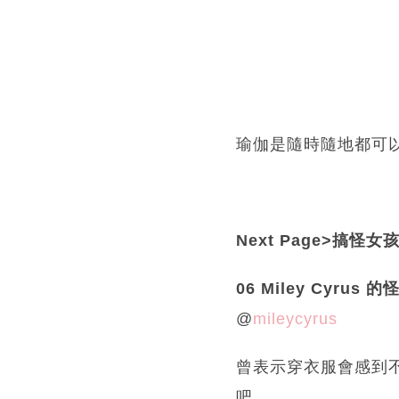
瑜伽是隨時隨地都可
Next Page>搞怪女孩
06 Miley Cyru
@
mileycyrus
曾表示穿衣服會感到不
吧。