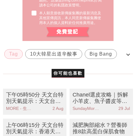
細則。 請瀏覽(
nmg.com.hk/privacy
) 閱
讀本公司的私隱政策聲明。
本人願意接收新傳媒集團的最新消息及
其他宣傳資訊，本人同意新傳媒集團使
用本人的個人資料於任何推廣用途。
Tag
10大韓星出道辛酸事
Big Bang
EXO
Super Junior
你可能也喜歡
下午05時50分 天文台特
Chanel選皮攻略｜拆解
別天氣提示：天文台發
小羊皮、魚子醬皮等5
出特別天氣提示香港廣
大皮革優缺點 哪款最耐
MORE - 生活品味
2 Aug
SundayMore編輯部
29 Jul
泛地區可能受大雨影響
用？
上午06時15分 天文台特
減肥胸部縮水？營養師
別天氣提示：香港天文
推8款高蛋白保肌食物