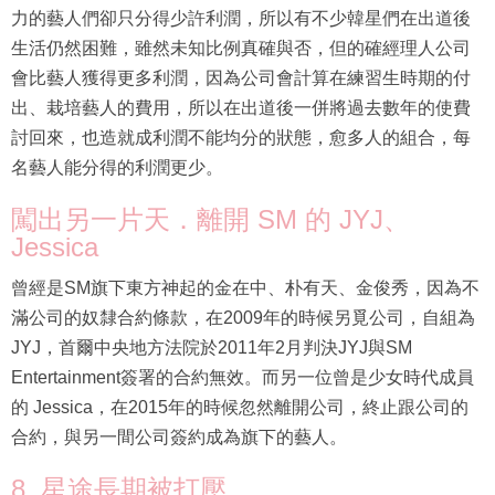
力的藝人們卻只分得少許利潤，所以有不少韓星們在出道後
生活仍然困難，雖然未知比例真確與否，但的確經理人公司
會比藝人獲得更多利潤，因為公司會計算在練習生時期的付
出、栽培藝人的費用，所以在出道後一併將過去數年的使費
討回來，也造就成利潤不能均分的狀態，愈多人的組合，每
名藝人能分得的利潤更少。
闖出另一片天．離開 SM 的 JYJ、
Jessica
曾經是SM旗下東方神起的金在中、朴有天、金俊秀，因為不
滿公司的奴隸合約條款，在2009年的時候另覓公司，自組為
JYJ，首爾中央地方法院於2011年2月判決JYJ與SM
Entertainment簽署的合約無效。而另一位曾是少女時代成員
的 Jessica，在2015年的時候忽然離開公司，終止跟公司的
合約，與另一間公司簽約成為旗下的藝人。
8. 星途長期被打壓