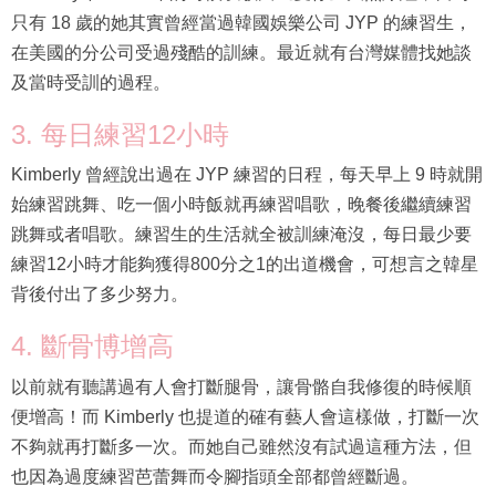
只有 18 歲的她其實曾經當過韓國娛樂公司 JYP 的練習生，
在美國的分公司受過殘酷的訓練。最近就有台灣媒體找她談
及當時受訓的過程。
3. 每日練習12小時
Kimberly 曾經說出過在 JYP 練習的日程，每天早上 9 時就開
始練習跳舞、吃一個小時飯就再練習唱歌，晚餐後繼續練習
跳舞或者唱歌。練習生的生活就全被訓練淹沒，每日最少要
練習12小時才能夠獲得800分之1的出道機會，可想言之韓星
背後付出了多少努力。
4. 斷骨博增高
以前就有聽講過有人會打斷腿骨，讓骨骼自我修復的時候順
便增高！而 Kimberly 也提道的確有藝人會這樣做，打斷一次
不夠就再打斷多一次。而她自己雖然沒有試過這種方法，但
也因為過度練習芭蕾舞而令腳指頭全部都曾經斷過。