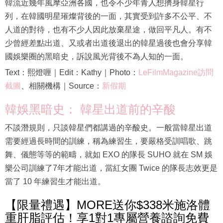
韓流近幾年風摩亞洲各國，也令不少年青人想擠身韓星行
列，在韓國明星璀燦背後的一面，其實受到許多不公平、不
人道的對待，也有不少人因此放棄星途，做回平凡人。有不
少曾經差點出道、又或者出道後退出的韓星過後也會分享韓
國娛樂圈的黑暗史，訴說風光背後不為人知的一面。
Text：熙燈喱｜Edit：Kathy｜Photo：
LeFilmMagazine訪問
截圖
、相關機構｜Source：
新假期
韓娛黑暗史： 韓星出道前的辛酸
不談潛規則，只談韓星們都講過的辛酸史。一般當韓星出道
需要經過長時間的訓練，稱為練習生，要嚴格受訓唱歌、跳
舞、儀態等等的範疇，就如 EXO 的隊長 SUHO 就在 SM 娛
樂公司訓練了7年才能出道，當紅女團 Twice 的隊長志效更是
當了 10 年練習生才能出道。
【限量禮遇】MORE送你$338米施洛體
重肝脂評估！享1對1專屬營養諮詢免費