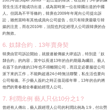
2005年跟Super Junior 一起出道的韓庚，在歷經了3年多的練
習生生活才能成功出道，成為當時第一位在韓國出道的中國
人。但因為不平等條約，韓庚在2009年年尾向公司提出訴
訟，雖然當時有其他成員向公司提告，但只有韓庚最吸引韓
媒的注意，而在2010年，法院也判定經理人公司跟韓庚的合
約無效。
6. 奴隸合約．13年賣身契
韓庚由官司訴訟開始，就接連被傳媒大肆追訪，特別是「奴
隸合約」的內容，當中以長達13年的合約期最為矚目。藝人
在簽下合約後的13年也不得離開公司，而且定必要服從公司
派下來的工作，不能夠超過24小時無法聯繫，私生活也要向
公司報備。不少藝人簽約之時正值花樣年華，13年的合約將
他們的青春都全奉獻給經理人公司。
7. 利潤比例 藝人只佔10分之1？
曾經有人傳出，藝人跟經理人公司的利潤比例為 1:9，付出勞