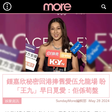
鍾嘉欣秘密回港捧舊愛伍允龍場 盼
「王九」早日覓愛：佢係荀盤
SundayMore編輯部
May 28 2024
娛樂資訊