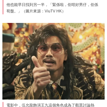
他也能早日找到另一半，「緊係啦，佢咁好男仔，佢係
荀盤。」（圖片來源：ViuTV HK）
電影中，伍允龍飾演王九這個角色成為了觀眾討論熱