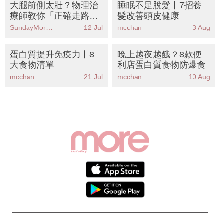
大腿前側太壯？物理治
睡眠不足脫髮丨7招養
療師教你「正確走路」
髮改善頭皮健康
丨6個動作KO假性粗腿
SundayMore編輯部
12 Jul
mcchan
3 Aug
告別大象腿
蛋白質提升免疫力丨8
晚上越夜越餓？8款便
大食物清單
利店蛋白質食物防爆食
mcchan
21 Jul
mcchan
10 Aug