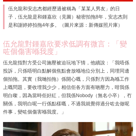
伍允龍和安志杰都經歷過被稱為「某某人男友」的日
子，伍允龍是和鍾嘉欣（見圖）秘密拍拖8年，安志杰則
是和謝婷婷拍拖4年多。（圖片來源：新傳媒照片庫）
伍允龍對鍾嘉欣要求低調有微言：「變
咗個傷害喺我度」
伍允龍指對方受公司施壓被迫玩地下情，他續說：「我唔係
投訴，只係唔明白點解個焦點會放喺地位分別上，同埋同邊
個拍拖。其實（我哋拍拖）係開心嘅，只係對方因為喺工作
上嘅問題，要收埋我少少，相信佢各方面有啲壓力，咁我係
明白㗎，因為當時佢好紅，但我係Nobody（無名小卒），冇
關係，我明白呢一行係點樣嘅，不過我就覺得過分咗去做呢
件事，變咗個傷害喺我度。」