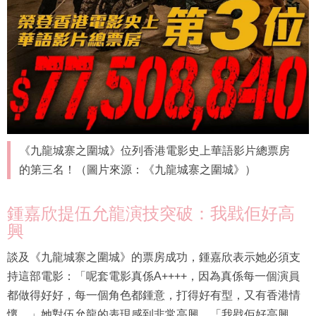
《九龍城寨之圍城》位列香港電影史上華語影片總票房
的第三名！（圖片來源：《九龍城寨之圍城》）
鍾嘉欣提伍允龍演技突破：我戥佢好高
興
談及《九龍城寨之圍城》的票房成功，鍾嘉欣表示她必須支
持這部電影：「呢套電影真係A++++，因為真係每一個演員
都做得好好，每一個角色都鍾意，打得好有型，又有香港情
懷。」她對伍允龍的表現感到非常高興，「我戥佢好高興，