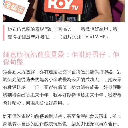
她對伍允龍的表現感到非常高興，「我戥佢好高興，我
覺得呢個造型好啱佢。」（圖片來源：ViuTV HK）
鍾嘉欣祝福前度覓愛：佢咁好男仔，佢
係荀盤
鍾嘉欣大方透露，亦有透過社交平台與伍允龍保持聯絡。對
於伍允龍從過去的無名小卒成長為今天的成功人士，她表示
有種滿足感，「佢一直都有價值，努力總有成果，好似我咁
我期待自己嘅未來十年，我亦好期待佢嘅未來十年，我覺得
會好精彩，同埋我替佢好高興。」
她不僅對電影的前傳感到期待，甚至希望能參與演出，並自
豪地表示自己的動作戲表現出色，樂意與伍允龍再次合作。