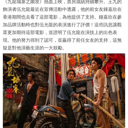
《九龍城寨之圍攻》熱血上映，票房成績持續攀升。王九的
飾演者伍允龍最近在宣傳活動中透露，他的前女友鍾嘉欣在
香港期間也去看了這部電影，為他提供了支持。鐘嘉欣在參
加品牌活動時也對伍允龍的表演進行了評價！這些訊息讓觀
眾更加期待這部電影，並證明了伍允龍在演技上的出色表
現。他的努力得到了認可，並贏得了前任女友的支持，這無
疑是對他演藝生涯的一大鼓勵。