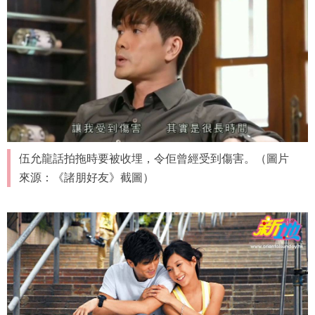
伍允龍話拍拖時要被收埋，令佢曾經受到傷害。（圖片
來源：《諸朋好友》截圖）