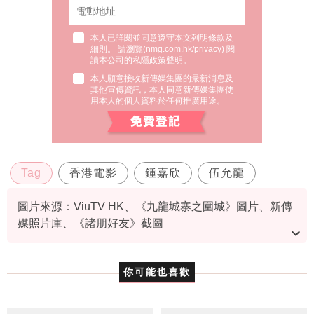
本人已詳閱並同意遵守本文列明條款及
細則。 請瀏覽(
nmg.com.hk/privacy
) 閱
讀本公司的私隱政策聲明。
本人願意接收新傳媒集團的最新消息及
其他宣傳資訊，本人同意新傳媒集團使
用本人的個人資料於任何推廣用途。
Tag
香港電影
鍾嘉欣
伍允龍
圖片來源：ViuTV HK、《九龍城寨之圍城》圖片、新傳
媒照片庫、《諸朋好友》截圖
資料或影片來源：
原文刊於東方新地
你可能也喜歡