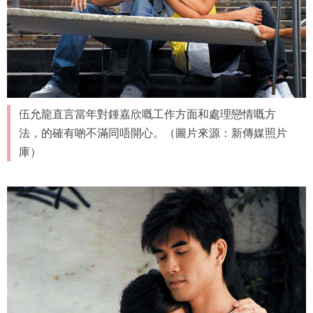
伍允龍直言當年對鍾嘉欣嘅工作方面和處理戀情嘅方
法，的確有啲不滿同唔開心。（圖片來源：新傳媒照片
庫）