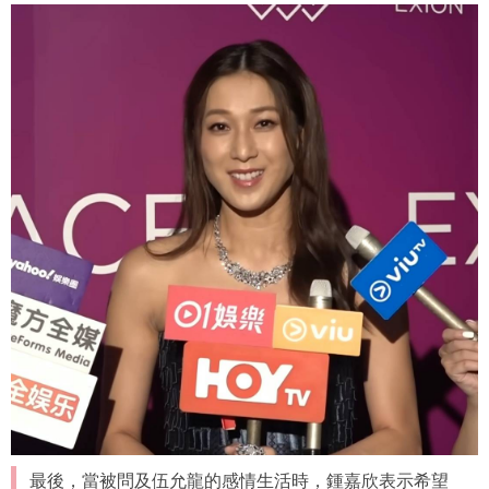
最後，當被問及伍允龍的感情生活時，鍾嘉欣表示希望