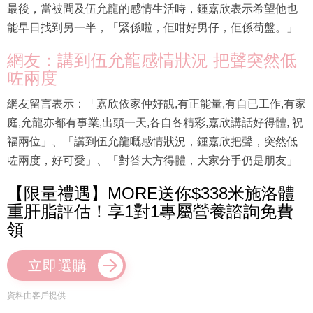
最後，當被問及伍允龍的感情生活時，鍾嘉欣表示希望他也
能早日找到另一半，「緊係啦，佢咁好男仔，佢係荀盤。」
網友：講到伍允龍感情狀況 把聲突然低
咗兩度
網友留言表示：「嘉欣依家仲好靚,有正能量,有自已工作,有家
庭,允龍亦都有事業,出頭一天,各自各精彩,嘉欣講話好得體, 祝
福兩位」、「講到伍允龍嘅感情狀況，鍾嘉欣把聲，突然低
咗兩度，好可愛」、「對答大方得體，大家分手仍是朋友」
【限量禮遇】MORE送你$338米施洛體
重肝脂評估！享1對1專屬營養諮詢免費
領
立即選購
資料由客戶提供