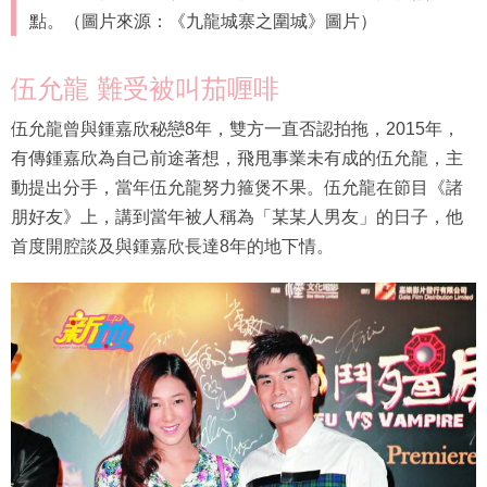
點。（圖片來源：《九龍城寨之圍城》圖片）
伍允龍 難受被叫茄喱啡
伍允龍曾與鍾嘉欣秘戀8年，雙方一直否認拍拖，2015年，
有傳鍾嘉欣為自己前途著想，飛甩事業未有成的伍允龍，主
動提出分手，當年伍允龍努力箍煲不果。伍允龍在節目《諸
朋好友》上，講到當年被人稱為「某某人男友」的日子，他
首度開腔談及與鍾嘉欣長達8年的地下情。