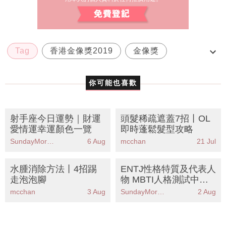
Tag
香港金像獎2019
金像獎
姜皓文
蔡卓妍
你可能也喜歡
射手座今日運勢｜財運
頭髮稀疏遮蓋7招丨OL
愛情運幸運顏色一覽
即時蓬鬆髮型攻略
SundayMore編輯部
6 Aug
mcchan
21 Jul
水腫消除方法丨4招踢
ENTJ性格特質及代表人
走泡泡腳
物 MBTI人格測試中被
稱為「指揮官」人格
mcchan
3 Aug
SundayMore編輯部
2 Aug