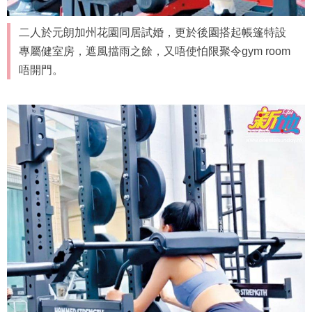
二人於元朗加州花園同居試婚，更於後園搭起帳篷特設
專屬健室房，遮風擋雨之餘，又唔使怕限聚令gym room
唔開門。