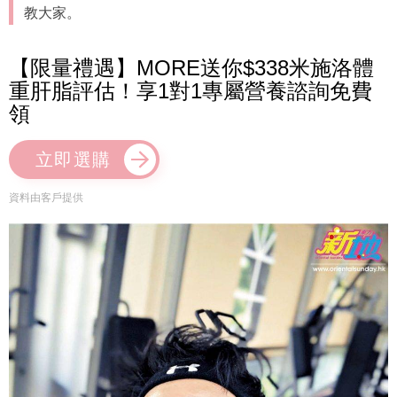
教大家。
【限量禮遇】MORE送你$338米施洛體
重肝脂評估！享1對1專屬營養諮詢免費
領
立即選購
資料由客戶提供