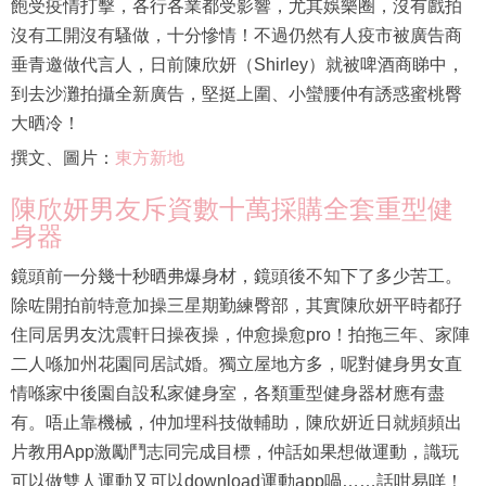
飽受疫情打擊，各行各業都受影響，尤其娛樂圈，沒有戲拍
沒有工開沒有騷做，十分慘情！不過仍然有人疫市被廣告商
垂青邀做代言人，日前陳欣妍（Shirley）就被啤酒商睇中，
到去沙灘拍攝全新廣告，堅挺上圍、小蠻腰仲有誘惑蜜桃臀
大晒冷！
撰文、圖片：
東方新地
陳欣妍男友斥資數十萬採購全套重型健
身器
鏡頭前一分幾十秒晒弗爆身材，鏡頭後不知下了多少苦工。
除咗開拍前特意加操三星期勤練臀部，其實陳欣妍平時都孖
住同居男友沈震軒日操夜操，仲愈操愈pro！拍拖三年、家陣
二人喺加州花園同居試婚。獨立屋地方多，呢對健身男女直
情喺家中後園自設私家健身室，各類重型健身器材應有盡
有。唔止靠機械，仲加埋科技做輔助，陳欣妍近日就頻頻出
片教用App激勵鬥志同完成目標，仲話如果想做運動，識玩
可以做雙人運動又可以download運動app喎……話咁易咩！