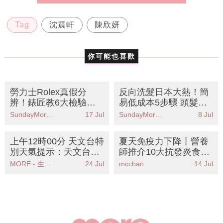
Tag
沈震軒
陳欣妍
你可能也喜歡
勞力士Rolex真假分
反向洗髮日本大熱！簡
辨！錶匠教6大檢驗方
易低成本5步驟 頭髮即
法：內刻度色差、皇冠
變柔順！解決毛躁脫髮
SundayMore編輯部
17 Jul
SundayMore編輯部
8 Jul
刻度
問題
上午12時00分 天文台特
夏天免疫力下降丨營養
別天氣提示：天文台預
師推介10大抗發炎食物
計稍後發出一號戒備信
告別冷氣病+夜瞓後遺
MORE - 生活品味
24 Jul
mcchan
14 Jul
號熱帶氣旋逼近本港
症