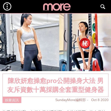
陳欣妍愈操愈pro公開操身大法 男
友斥資數十萬採購全套重型健身器
SundayMore編輯部
Oct 8 2020
娛樂資訊