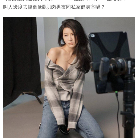
叫人邊度去搵個fit爆肌肉男友同私家健身室喎？