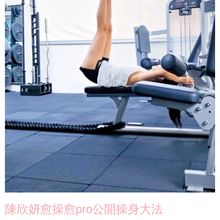
陳欣妍愈操愈pro公開操身大法