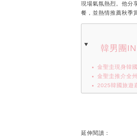
現場氣氛熱烈。他分
餐，並熱情推薦秋季
韓男團I
金聖圭現身韓
金聖圭推介全
2025韓國旅遊
延伸閱讀：
韓國Olive You
面膜多久敷一次？敷面