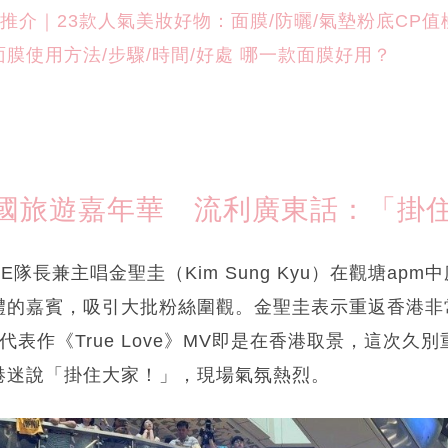
國旅遊嘉年華 流利廣東話：「掛
TE隊長兼主唱金聖圭（Kim Sung Kyu）在觀塘apm
禮的嘉賓，吸引大批粉絲圍觀。金聖圭表示重返香港非
代表作《True Love》MV即是在香港取景，這次久
港迷說「掛住大家！」，現場氣氛熱烈。