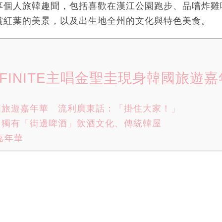
享個人旅韓趣聞，包括喜歡在漢江公園跑步、品嚐炸雞
賞紅葉的美景，以及出生地全州的文化與特色美食。
NFINITE主唱金聖圭現身韓國旅遊
國旅遊嘉年華 流利廣東話：「掛住大家！」
州獨有「街邊啤酒」飲酒文化、傳統韓屋
嘉年華
ng必買推介｜23款人氣美妝好物：面膜/防曬/氣墊粉底CP
膜使用方法/步驟/時間/好處 哪一款面膜好用？