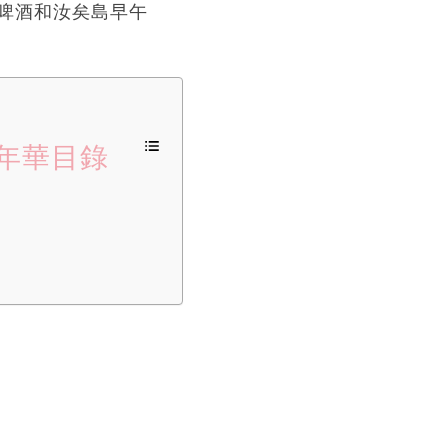
啤酒和汝矣島早午
嘉年華目錄
值極高！