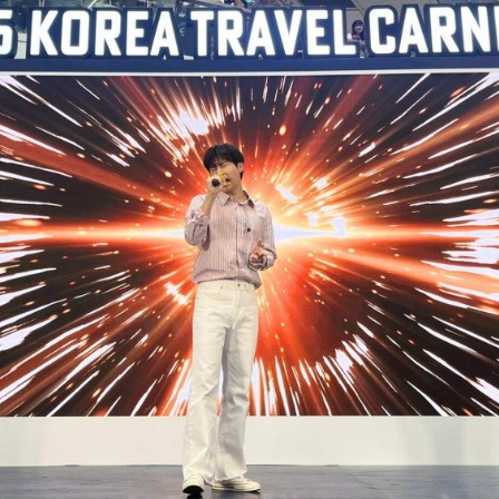
heung攝）