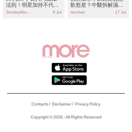
法則！明星加持不代表
飲愈差？中醫拆解濕熱/
值得？輕鬆選出長青經
虛寒食療＋10大抗炎食
SundayMore編輯部
8 Jul
mcchan
17 Jul
典保值款
物推薦
/
/
Contacts
Disclaimer
Privacy Policy
Copyright © 2026 - All Rights Reserved