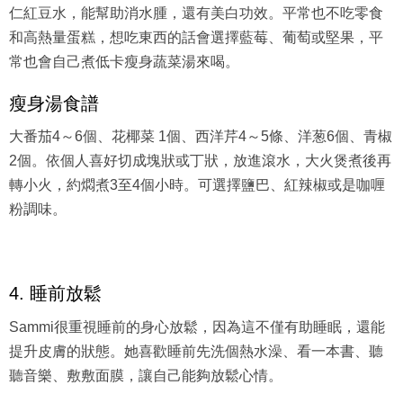
和高熱量蛋糕，想吃東西的話會選擇藍莓、葡萄或堅果，平
常也會自己煮低卡瘦身蔬菜湯來喝。
瘦身湯食譜
大番茄4～6個、花椰菜 1個、西洋芹4～5條、洋葱6個、青椒
2個。依個人喜好切成塊狀或丁狀，放進滾水，大火煲煮後再
轉小火，約燜煮3至4個小時。可選擇鹽巴、紅辣椒或是咖喱
粉調味。
4. 睡前放鬆
Sammi很重視睡前的身心放鬆，因為這不僅有助睡眠，還能
提升皮膚的狀態。她喜歡睡前先洗個熱水澡、看一本書、聽
聽音樂、敷敷面膜，讓自己能夠放鬆心情。
有什麼Netflix、Disney+推薦及必睇劇集？