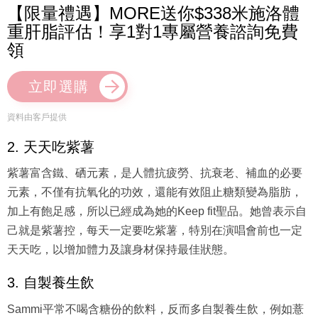
【限量禮遇】MORE送你$338米施洛體
重肝脂評估！享1對1專屬營養諮詢免費
領
立即選購
資料由客戶提供
2. 天天吃紫薯
紫薯富含鐵、硒元素，是人體抗疲勞、抗衰老、補血的必要
元素，不僅有抗氧化的功效，還能有效阻止糖類變為脂肪，
加上有飽足感，所以已經成為她的Keep fit聖品。她曾表示自
己就是紫薯控，每天一定要吃紫薯，特別在演唱會前也一定
天天吃，以增加體力及讓身材保持最佳狀態。
3. 自製養生飲
Sammi平常不喝含糖份的飲料，反而多自製養生飲，例如薏
仁紅豆水，能幫助消水腫，還有美白功效。平常也不吃零食