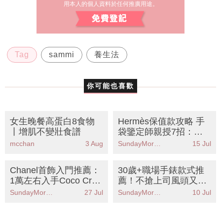
Tag
sammi
養生法
你可能也喜歡
女生晚餐高蛋白8食物
Hermès保值款攻略 手
丨增肌不變壯食譜
袋鑒定師親授7招：款
式、顏色、皮質哪款才
mcchan
3 Aug
SundayMore編輯部
15 Jul
保值？
Chanel首飾入門推薦：
30歲+職場手錶款式推
1萬左右入手Coco Crus
薦！不搶上司風頭又突
h等經典耳環、戒指
顯品味的8款名牌手錶
SundayMore編輯部
27 Jul
SundayMore編輯部
10 Jul