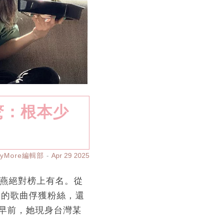
驚：根本少
ayMore編輯部
Apr 29 2025
金燕絕對榜上有名。從
口的歌曲俘獲粉絲，還
早前，她現身台灣某