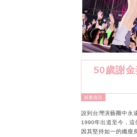
50歲謝
娛樂資訊
說到台灣演藝圈中永
1990年出道至今，
因其堅持如一的纖瘦