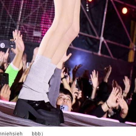
iehsieh___bbb）