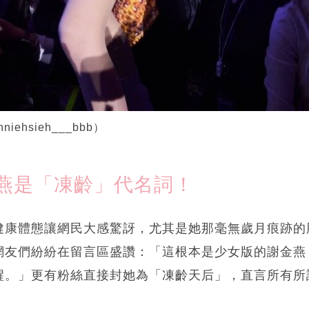
iehsieh___bbb）
燕是「凍齡」代名詞！
健康體態讓網民大感驚訝，尤其是她那毫無歲月痕跡的
網友們紛紛在留言區盛讚：「這根本是少女版的謝金燕
醒。」更有粉絲直接封她為「凍齡天后」，直言所有所