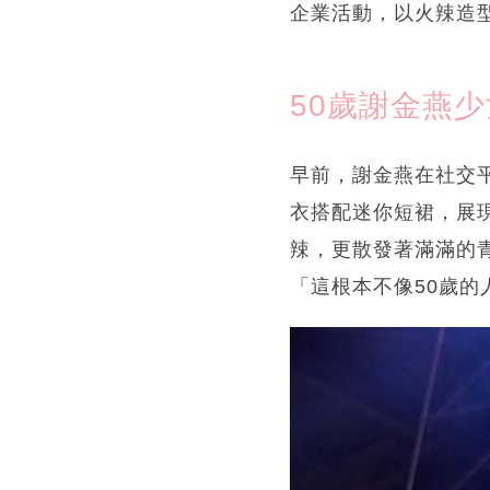
企業活動，以火辣造
50歲謝金燕
早前，謝金燕在社交
衣搭配迷你短裙，展
辣，更散發著滿滿的
「這根本不像50歲的