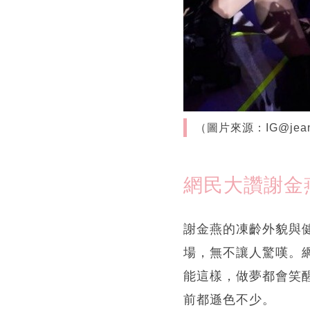
（圖片來源：IG@jeann
網民大讚謝金
謝金燕的凍齡外貌與
場，無不讓人驚嘆。
能這樣，做夢都會笑
前都遜色不少。