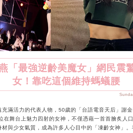
金燕「最強逆齡美魔女」網民震
女！靠吃這個維持螞蟻腰
Sund
遠充滿活力的代表人物，50歲的「台語電音天后」謝
這位在舞台上魅力四射的女神，不僅憑藉一首首膾炙人
身材與少女氣質，成為許多人心目中的「凍齡女神」。