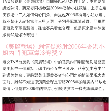
TVB台慶劇《美麗戰場》自開播以來話題性十足，本周劇情
講述陳瀅、蔣家旻同樣參選2006年香港小姐競選，上演在選
美戰場中二人如何勾心鬥角。而提起2006年香港小姐競選，
就不禁令人記起當年三甲人選，分別是冠軍陳茵媺、亞軍周
家蔚及季軍呂慧儀，雖然賽果看似合理，但是原來當年陳茵
媺竟然是爆冷奪冠！
《美麗戰場》劇情疑影射2006年香港小
姐內鬥 冠軍爆冷奪獎？
這次TVB台慶劇《美麗戰場》中的選美內鬥劇情絕對是整套
劇集其中一個看點，講述兩位女主角陳瀅、蔣家旻由家中鬥
到選美舞台，更將選美佳麗參賽者勾心鬥角的情節呈現大家
面前。雖然不知道導演葉念琛是否將2006年的選美內鬥放進
劇情，但是在2006年的香港小姐競選賽果一樣充滿戲劇性。