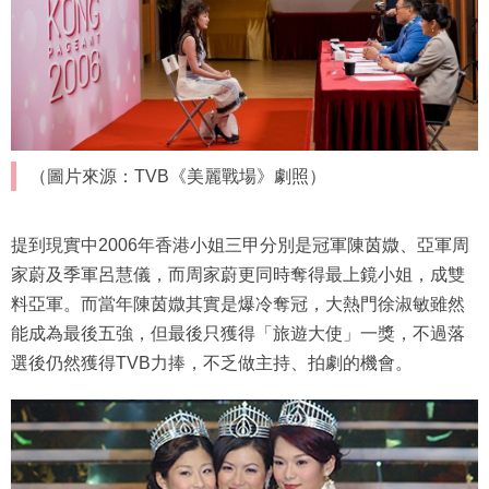
（圖片來源：TVB《美麗戰場》劇照）
提到現實中2006年香港小姐三甲分別是冠軍陳茵媺、亞軍周
家蔚及季軍呂慧儀，而周家蔚更同時奪得最上鏡小姐，成雙
料亞軍。而當年陳茵媺其實是爆冷奪冠，大熱門徐淑敏雖然
能成為最後五強，但最後只獲得「旅遊大使」一獎，不過落
選後仍然獲得TVB力捧，不乏做主持、拍劇的機會。