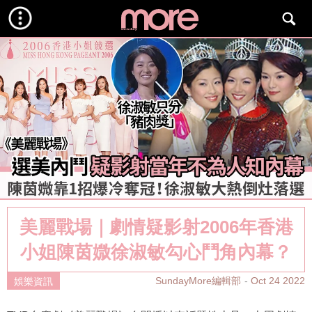
美麗戰場｜劇情疑影射2006年香港
小姐陳茵媺徐淑敏勾心鬥角內幕？
SundayMore編輯部
Oct 24 2022
娛樂資訊