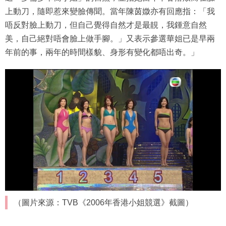
上動刀，隨即惹來變臉傳聞。當年陳茵媺亦有回應指：「我
唔反對臉上動刀，但自己覺得自然才是最靚，我鍾意自然
美，自己絕對唔會臉上做手腳。」又表示參選華姐已是早兩
年前的事，兩年的時間樣貌、身形有變化都唔出奇。」
（圖片來源：TVB《2006年香港小姐競選》截圖）