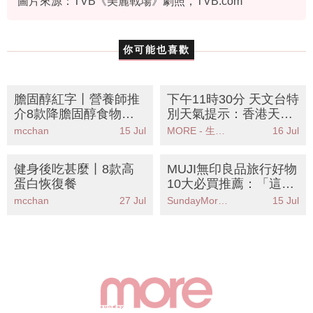
圖片來源：TVB《美麗戰場》劇照，TVB.com
你可能也喜歡
膽固醇紅字丨營養師推
下午11時30分 天文台特
介8款降膽固醇食物！
別天氣提示：香港天文
附一週低脂高蛋白餐單
台發出特別天氣提示雷
mcchan
15 Jul
MORE - 生活品味
16 Jul
踢走壞膽固醇兼減脂
雨可能影響廣泛地區
健身後吃甚麼丨8款高
MUJI無印良品旅行好物
蛋白恢復餐
10大必買推薦：「這神
器」讓行李秒增50%空
mcchan
27 Jul
SundayMore編輯部
15 Jul
間！