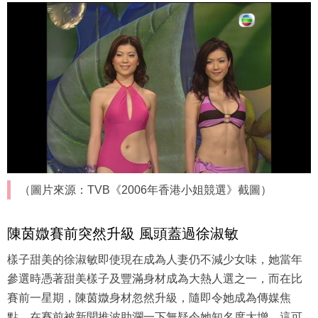
（圖片來源：TVB《2006年香港小姐競選》截圖）
陳茵媺賽前突然升級 風頭蓋過徐淑敏
樣子甜美的徐淑敏即使現在成為人妻仍不減少女味，她當年
參選時憑著甜美樣子及豐滿身材成為大熱人選之一，而在比
賽前一星期，陳茵媺身材忽然升級，隨即令她成為傳媒焦
點，在賽前被新聞推波助瀾一下無疑令她知名度大增，這可