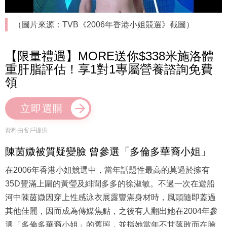
（圖片來源：TVB《2006年香港小姐競選》截圖）
【限量禮遇】MORE送你$338米施洛體
重肝脂評估！享1對1專屬營養諮詢免費
領
立即選購
資料由客戶提供
陳茵媺被質疑變臉 曾參選「多倫多華裔小姐」
在2006年香港小姐競選中，當年話題性最高的莫過於擁有
35D豐滿上圍的黃瑩及緋聞多多的徐淑敏。不過一次在遊船
河中陳茵媺因穿上性感泳衣展露豐滿身材時，風頭隨即蓋過
其他佳麗，因而成為傳媒焦點，之後有人翻出她在2004年參
選「多倫多華裔小姐」的舊照，並指她當年不甘落敗而在臉