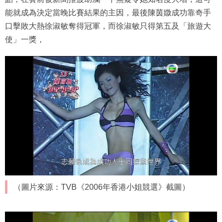
能就成為決定當晚比賽結果的主因，最後陳茵媺成功靠奇手
口擊敗大熱徐淑敏奪得冠軍，而徐淑敏只得第五及「旅遊大
使」一獎，
（圖片來源：TVB《2006年香港小姐競選》截圖）