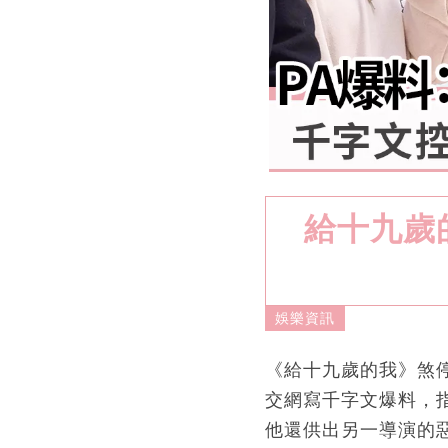
給十九歲
娛樂資訊
《給十九歲的我》煞停
交網寫千字文爆料，
他還供出另一導演的