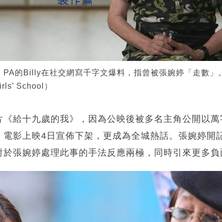
》PA的Billy在社交網寫千字文爆料，指曾被張婉婷「走數
rls’ School）
片《給十九歲的我》，因為公映後被多名主角公開以萬
，電影上映4日宣佈下架，更成為全城熱話。張婉婷開
對於張婉婷處理此事的手法反應兩極，同時引來更多負