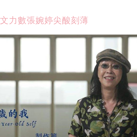
字文力數張婉婷尖酸刻薄