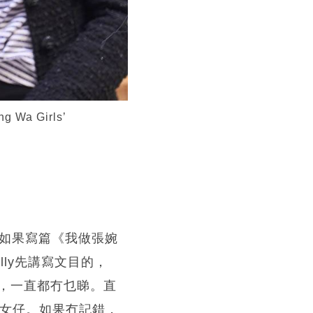
 Girls’
，問如果寫篇《我做張婉
ly先講寫文目的，
，一直都冇乜睇。直
班女仔。如果冇記錯，