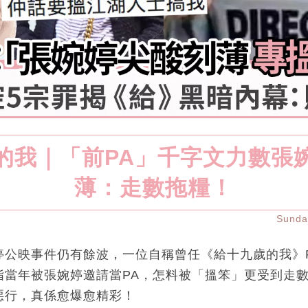
的我｜「前PA」千字文力數張
薄：走數拖糧！
Sund
公映事件仍有餘波，一位自稱曾任《給十九歲的我》PA的B
指當年被張婉婷邀請當PA，怎料被「搵笨」更受到走
惡行，真係愈爆愈精彩！