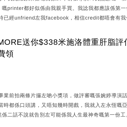
printer都好似係由我親手買。我諗我都應該係第一個跟
經unfriend左我facebook，相信credit都唔會
ORE送你$338米施洛體重肝脂評
費領
大畢業前拍兩條片攞左啲小獎項，做評審嘅張婉婷導演
。當時都係口頭講，又唔知幾時開戲，我就入左永恆嘅亞
然係二話不說就告別左可能係我人生最神奇嘅第一份工