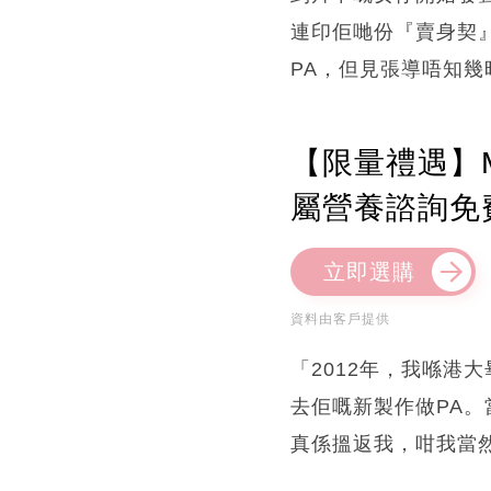
連印佢哋份『賣身契』嘅
PA，但見張導唔知幾時已
【限量禮遇】M
屬營養諮詢免
立即選購
資料由客戶提供
「2012年，我喺港
去佢嘅新製作做PA
真係搵返我，咁我當