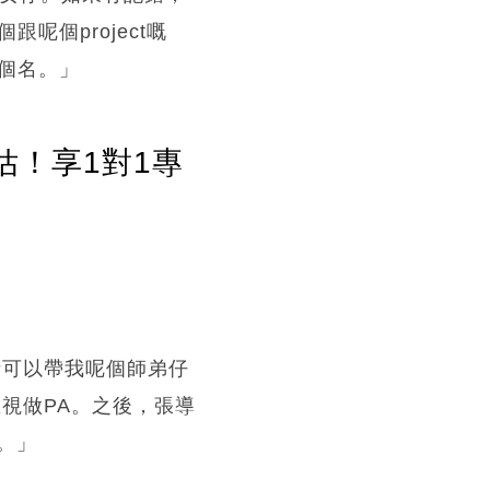
呢個project嘅
有我個名。」
估！享1對1專
話可以帶我呢個師弟仔
視做PA。之後，張導
。」