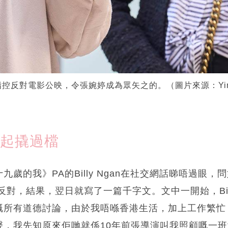
反對電影公映，令張婉婷成為眾矢之的。（圖片來源：Ying Wa
睇起撬過檔
九歲的我》PA的Billy Ngan在社交網話睇唔過眼
反對，結果，翌日就寫了一篇千字文。文中一開始，Bil
嘅所有道德討論，由於我唔喺香港生活，加上工作繁忙
聲，我先知原來佢哋就係10年前張導演叫我照顧嘅一