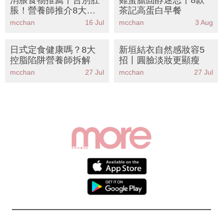
消脹食物推薦丨告別肚
雞蛋膽固醇迷思丨8款
脹！營養師推介8大天
茶記高蛋白早餐
然食物 附一日消脹餐單
mcchan
16 Jul
mcchan
3 Aug
KO胃氣
日式定食健康嗎？8大
新垣結衣自然感妝容5
控脂陷阱營養師拆解
招丨圓臉淡妝更顯瘦
mcchan
27 Jul
mcchan
27 Jul