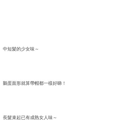
中短髮的少女味～
鵝蛋面形就算帶帽都一樣好睇！
長髮束起已有成熟女人味～