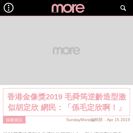
香港金像獎2019 毛舜筠逆齡造型激
似胡定欣 網民：「係毛定欣啊！」
SundayMore編輯部
Apr 15 2019
娛樂資訊