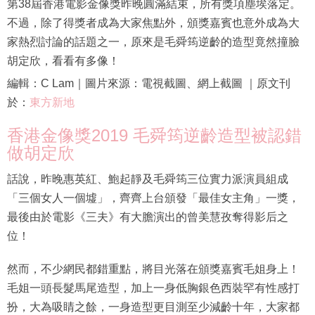
第38屆香港電影金像獎昨晚圓滿結束，所有獎項塵埃落定。
不過，除了得獎者成為大家焦點外，頒獎嘉賓也意外成為大
家熱烈討論的話題之一，原來是毛舜筠逆齡的造型竟然撞臉
胡定欣，看看有多像！
編輯：C Lam｜圖片來源：電視截圖、網上截圖 ｜原文刊
於：
東方新地
香港金像獎2019 毛舜筠逆齡造型被認錯
做胡定欣
話說，昨晚惠英紅、鮑起靜及毛舜筠三位實力派演員組成
「三個女人一個墟」，齊齊上台頒發「最佳女主角」一獎，
最後由於電影《三夫》有大膽演出的曾美慧孜奪得影后之
位！
然而，不少網民都錯重點，將目光落在頒獎嘉賓毛姐身上！
毛姐一頭長髮馬尾造型，加上一身低胸銀色西裝罕有性感打
扮，大為吸睛之餘，一身造型更目測至少減齡十年，大家都