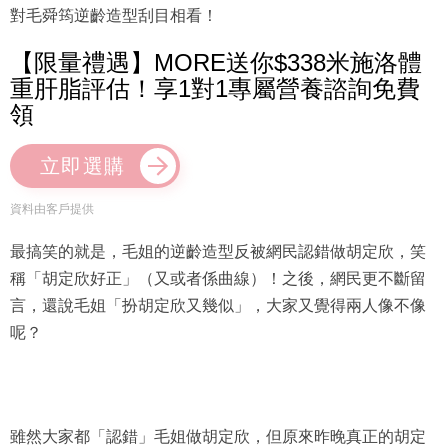
對毛舜筠逆齡造型刮目相看！
【限量禮遇】MORE送你$338米施洛體
重肝脂評估！享1對1專屬營養諮詢免費
領
立即選購
資料由客戶提供
最搞笑的就是，毛姐的逆齡造型反被網民認錯做胡定欣，笑
稱「胡定欣好正」（又或者係曲線）！之後，網民更不斷留
言，還說毛姐「扮胡定欣又幾似」，大家又覺得兩人像不像
呢？
雖然大家都「認錯」毛姐做胡定欣，但原來昨晚真正的胡定