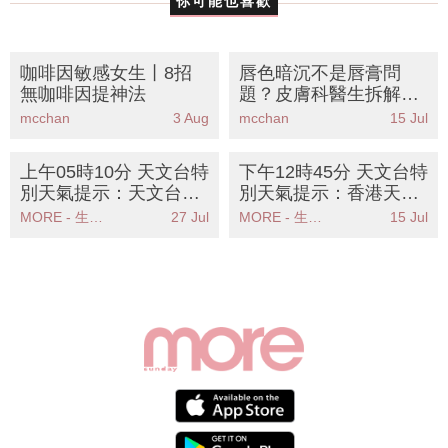
咖啡因敏感女生丨8招
唇色暗沉不是唇膏問
無咖啡因提神法
題？皮膚科醫生拆解8
大天然方法告別「中毒
mcchan
3 Aug
mcchan
15 Jul
唇」丨附循環差女生必
學護理步驟
上午05時10分 天文台特
下午12時45分 天文台特
別天氣提示：天文台發
別天氣提示：香港天文
出特別天氣提示香港廣
台發出強陣風警告市民
MORE - 生活品味
27 Jul
MORE - 生活品味
15 Jul
泛地區可能受大雨影響
應注意安全