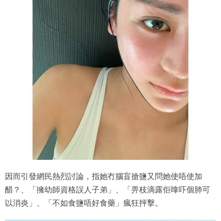
因而引發網民熱烈討論，指她冇腦盲搶鹽又問她使唔使加
醋？、「擁幼師資格誤人子弟」、「畀枝滴露佢嗱吓個肺可
以消炎」、「不如食鹽唔好食藥」瘋狂抨擊。