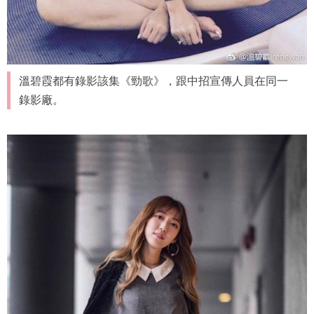
溫碧霞都有錄影該集《勁歌》，跟中招宣傳人員在同一
錄影廠。