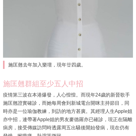
施匡翹去年加入樂壇，現年廿四歲。
施匡翹群組至少五人中招
疫情第三波在本港爆發，人心惶惶。而現年24歲的新晉歌手
施匡翹證實確診，而她每周會到新城電台開咪主持節目，同
時亦是一位瑜伽教練，到訪的地方甚廣。其經理人生Apple姐
亦中招，連帶著Apple姐的男友麥德羅亦已確診，現正在隔離
病房，接受傳媒訪問時透露周五出騷後開始發病，現在仍有
發燒、喉嚨痛、肚瀉等徵狀。