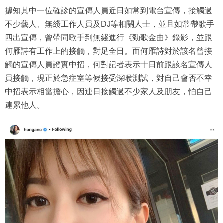
據知其中一位確診的宣傳人員近日如常到電台宣傳，接觸過
不少藝人、無綫工作人員及DJ等相關人士，並且如常帶歌手
四出宣傳，曾帶同歌手到無綫進行《勁歌金曲》錄影，並跟
何雁詩有工作上的接觸，對足全日。而何雁詩對於該名曾接
觸的宣傳人員證實中招，何對記者表示十日前跟該名宣傳人
員接觸，現正於急症室等候接受深喉測試，對自己會否不幸
中招表示相當擔心，因連日接觸過不少家人及朋友，怕自己
連累他人。