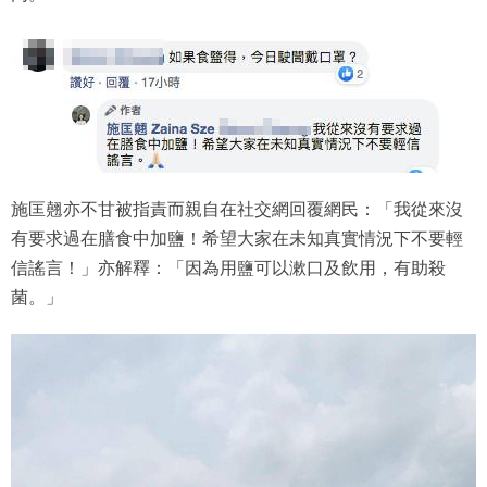
施匡翹亦不甘被指責而親自在社交網回覆網民：「我從來沒
有要求過在膳食中加鹽！希望大家在未知真實情況下不要輕
信謠言！」亦解釋：「因為用鹽可以漱口及飲用，有助殺
菌。」