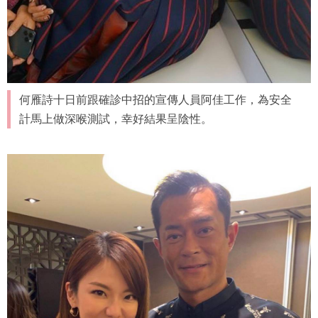
何雁詩十日前跟確診中招的宣傳人員阿佳工作，為安全
計馬上做深喉測試，幸好結果呈陰性。