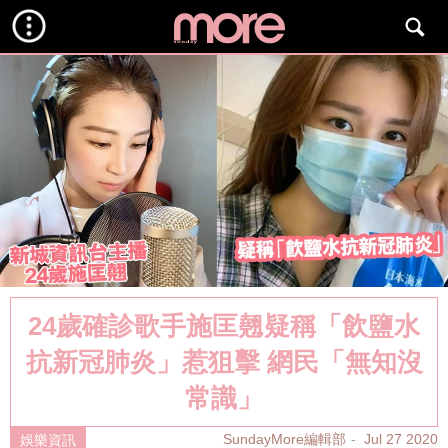
24歲確診歌手施匡翹疑稱「飲鹽水
抗新冠肺炎」惹狙擊 網民「無知沒
常識」
SundayMore編輯部
Jul 27 2020
娛樂資訊