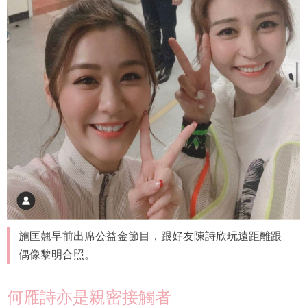
施匡翹早前出席公益金節目，跟好友陳詩欣玩遠距離跟
偶像黎明合照。
何雁詩亦是親密接觸者