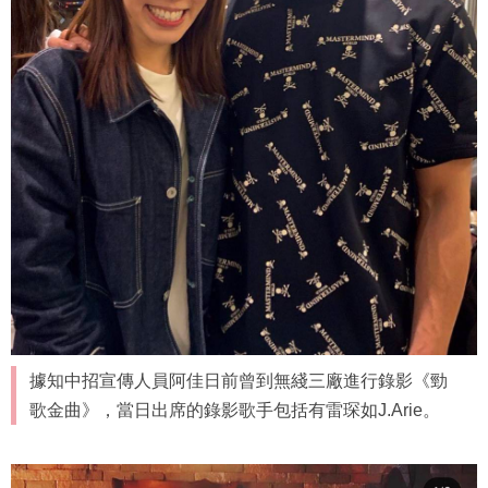
據知中招宣傳人員阿佳日前曾到無綫三廠進行錄影《勁
歌金曲》，當日出席的錄影歌手包括有雷琛如J.Arie。