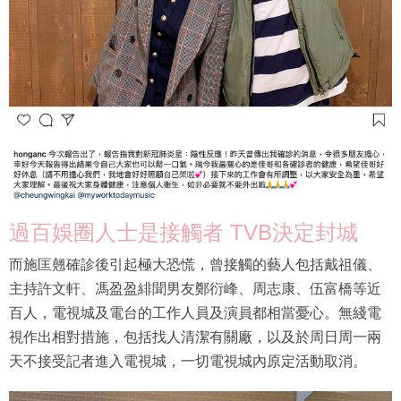
過百娛圈人士是接觸者 TVB決定封城
而施匡翹確診後引起極大恐慌，曾接觸的藝人包括戴祖儀、
主持許文軒、馮盈盈緋聞男友鄭衍峰、周志康、伍富橋等近
百人，電視城及電台的工作人員及演員都相當憂心。無綫電
視作出相對措施，包括找人清潔有關廠，以及於周日周一兩
天不接受記者進入電視城，一切電視城內原定活動取消。