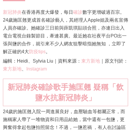
新冠肺炎
在香港再度大爆發，每日
確診
數字更增破過百宗。
24歲施匡翹更成首名確診藝人，其經理人Apple姐及兩名宣傳
人員亦確診。她確診三日前與薛凱琪貼頭合照，亦連日出入
電台電視台錄製節目，牽連甚廣。最近她在社夜平台PO出一
張與鹽的合作，就引來不少人網友狙擊暗指她無知 ，立即了
解正確的4大
防疫tips
。
編輯：Heidi、Sylvia Liu｜資料來源：
東方新地
｜原文刊於：
東方新地
、
Instagram
新冠肺炎確診歌手施匡翹 疑稱「飲
鹽水抗新冠肺炎」
24歲的施匡翹入院一周進展良好，血壓驗血等都屬正常，而
施稱家人帶了一堆物資和日用品給她，當中還有一包鹽，更
興奮得拿起包鹽拍照留念！不過，一鹽惹禍 ，有人在討論區