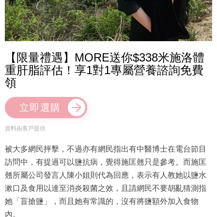
【限量禮遇】MORE送你$338米施洛體
重肝脂評估！享1對1專屬營養諮詢免費
領
立即選購
資料由客戶提供
被大多網民抨擊，不過亦有網民指出有中醫博士在電台節目
訪問中，有提過可以鹽抗病，覺得施匡翹只是參考。而施匡
翹所屬公司發言人陳小姐則代為回應，表示有人教她以鹽水
漱口及食用以達至消炎殺菌之效，且請網民不要胡亂猜測指
她「盲搶鹽」，而且她有常識的，沒有將鹽額外加入食物
內。