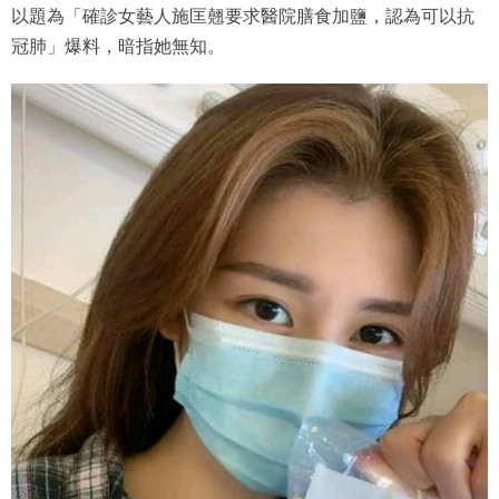
以題為「確診女藝人施匡翹要求醫院膳食加鹽，認為可以抗
冠肺」爆料，暗指她無知。