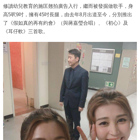
修讀幼兒教育的施匡翹拍廣告入行，繼而被發掘做歌手，身
高5呎9吋，擁有45吋長腿，由去年8月出道至今，分別推出
了《假如真的再有約會》（與蔣嘉瑩合唱）、《初心》及
《耳仔軟》三首歌。