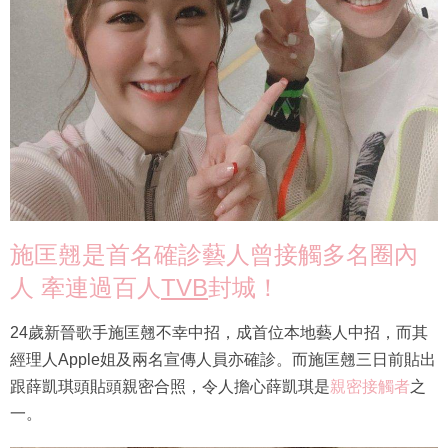
施匡翹是首名確診藝人曾接觸多名圈內
人 牽連過百人
TVB
封城！
24歲新晉歌手施匡翹不幸中招，成首位本地藝人中招，而其
經理人Apple姐及兩名宣傳人員亦確診。而施匡翹三日前貼出
跟薛凱琪頭貼頭親密合照，令人擔心薛凱琪是
親密接觸者
之
一。