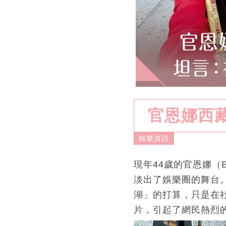
官恩娜西
娛樂資訊
現年44歲的官恩娜（Ell
淡出了娛樂圈的舞台
湖」的打算，只是在
片，引起了網民熱烈