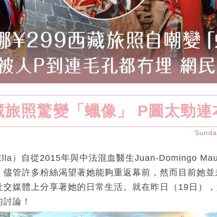
藏旅照驚變「蠟像」 P圖太勁連
Sund
a）自從2015年與中法混血醫生Juan-Domingo Mau
。儘管許多粉絲渴望著她能夠重返幕前，然而目前她並
社交媒體上分享著她的日常生活。就在昨日（19日）
的討論！