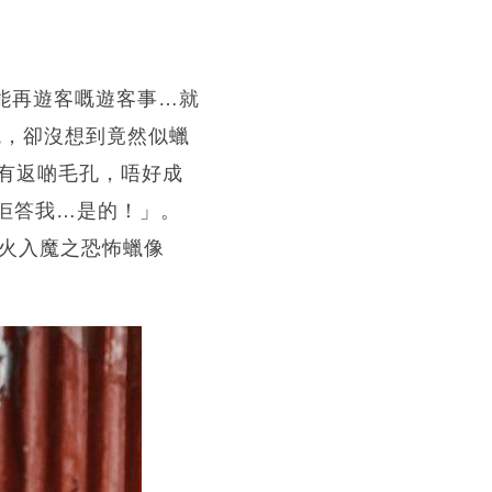
不能再遊客嘅遊客事…就
鏡，卻沒想到竟然似蠟
有返啲毛孔，唔好成
佢答我…是的！」。
咪走火入魔之恐怖蠟像