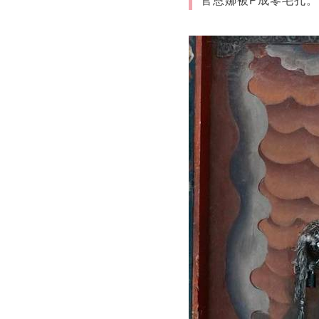
官恩娜被P成零毛孔。（圖