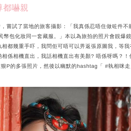
尊都嚇親
旅行，嘗試了當地的旅客攝影：「我真係忍唔住做咗件
人民幣包化妝同一套藏服。」本以為旅拍的照片會靚爆
執相都幾重手吓，我問佢可唔可以畀返張原圖我，等我
啲相係相機直出，我話相機直出有美顏? 唔係呀嗎？！
被狠P的多張照片，然後以幽默的hashtag「 #執相