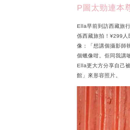
P圖太勁連本
Ella早前到訪西藏
係西藏旅拍！¥299
像：「想講個攝影師
個蠟像咁。佢同我講
Ella更大方分享自己
館」來形容照片。