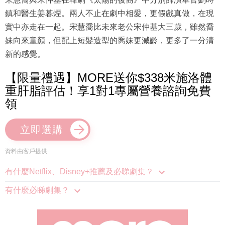
鎮和醫生姜暮煙。兩人不止在劇中相愛，更假戲真做，在現
實中亦走在一起。宋慧喬比未來老公宋仲基大三歲，雖然喬
妹向來童顏，但配上短髮造型的喬妹更減齡，更多了一分清
新的感覺。
【限量禮遇】MORE送你$338米施洛體
重肝脂評估！享1對1專屬營養諮詢免費
領
立即選購
資料由客戶提供
有什麼Netflix、Disney+推薦及必睇劇集？
有什麼必睇劇集？