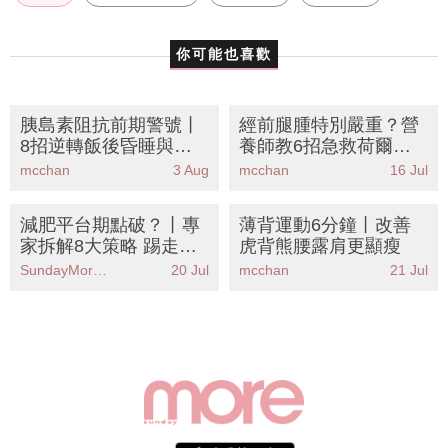
雙宋CP
你可能也喜歡
胰島素阻抗前期警號丨
經前腿腫特別嚴重？營
8招逆轉飯後昏睡與肚
養師教6招急救荷爾蒙
腩
水腫丨附去濕飲食清單
mcchan
3 Aug
mcchan
16 Jul
＋穴位按摩教學
減肥平台期點破？丨專
薄背運動6分鐘丨改善
家拆解8大策略 踢走壓
虎背熊腰露肩更顯瘦
力肥改善睡眠質素是關
SundayMore編輯部
20 Jul
mcchan
21 Jul
鍵！附減壓餐單