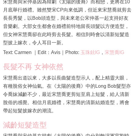
宋慧喬與宋仲基因為韓劇《太陽的後裔》而相戀，更將在10
月底舉行婚禮。雖然雙宋CP向來低調，但近來宋慧喬就剪去
長長秀髮，以Bob頭造型，與未來老公宋仲基一起支持好友
音樂劇。大部女生都會在婚禮前特地留長頭髮以方便造型，
但女神宋慧喬卻在此時剪去長髮。相信到時會以清新短髮造
型披上嫁衣，令人耳目一新。
Text: Carmen ｜Edit：Avis｜Photo:
玉珠鉉IG
，
宋慧喬IG
長髮不再 女神依然
宋慧喬出道以來，大多以長曲髮造型示人，配上精靈大眼，
有種脫俗女神仙氣。在《太陽的後裔》中的Long Bob髮型亦
令喬妹減齡不少，最近宋慧喬更剪短至肩上短髮，給人清新
脫俗的感覺。相信月底婚禮，宋慧喬的清新結婚造型，將會
帶起短髮披嫁衣的潮流。
減齡短髮造型
宋慧喬與宋仲基在韓劇《太陽的後裔》中分別飾演軍官劉時