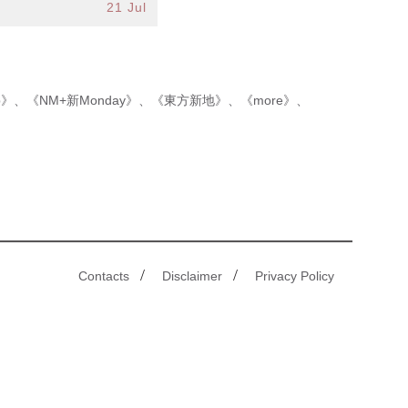
21 Jul
p》
、
《NM+新Monday》
、
《東方新地》
、
《more》
、
/
/
Contacts
Disclaimer
Privacy Policy