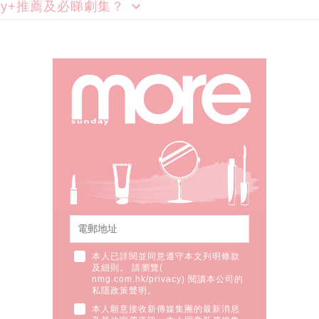
sney+推薦及必睇劇集？
本人已詳閱並同意遵守本文列明條款
及細則。 請瀏覽(
nmg.com.hk/privacy
) 閱讀本公司的
私隱政策聲明。
本人願意接收新傳媒集團的最新消息