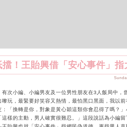
抵擋！王貽興借「安心事件」指
Sund
，有次小編、小編男友及一位男性朋友在3人飯局中，
出嚟玩，最緊要好笑容又熱情，最怕黑口黑面，我以前
友：「換轉是你，對象是黃心穎這類你會忍得了嗎？」
「這樣的主動，男人確實很難忍。」這段說話為小編留
—王貽興也就「安心事件」指網民偽道德，更指男人喜