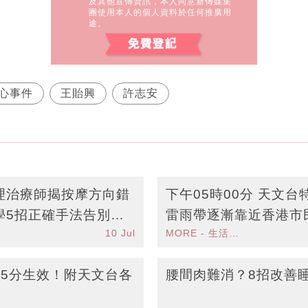
及其他宣傳資訊，本人同意新傳媒集
團使用本人的個人資料於任何推廣用
途。
心事件
王貽興
許志安
理治療師揭按摩方向錯
下午05時00分 天文
學5招正確手法告別象
雷雨帶逐漸靠近香港市
10 Jul
MORE - 生活品味
時5分生效！附天文台各
腰間肉難消？8招改善