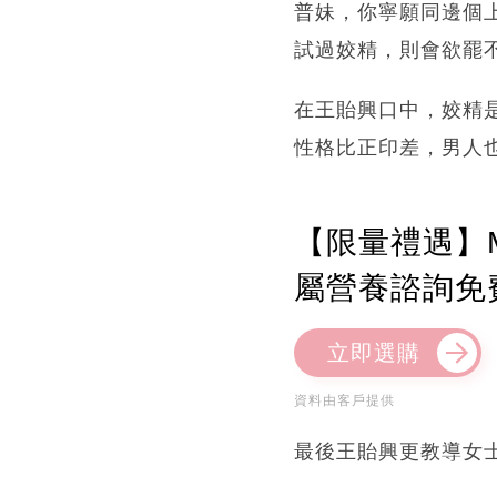
普妹，你寧願同邊個
試過姣精，則會欲罷
在王貽興口中，姣精
性格比正印差，男人
【限量禮遇】M
屬營養諮詢免
立即選購
資料由客戶提供
最後王貽興更教導女