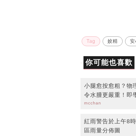
Tag
姣精
安
你可能也喜歡
小腿愈按愈粗？物
令水腫更嚴重！即
mcchan
腿
紅雨警告於上午8
區雨量分佈圖