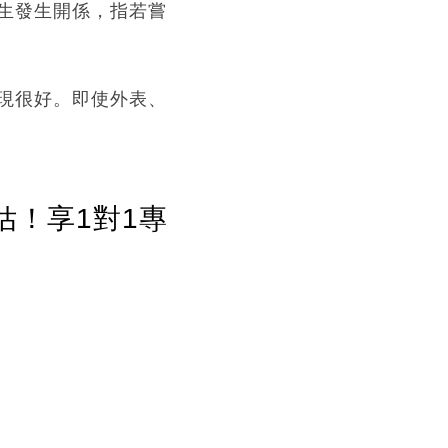
生發生開係，指若嘗
現很好。即使外表、
估！享1對1專