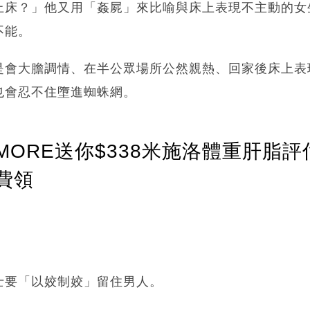
上床？」他又用「姦屍」來比喻與床上表現不主動的女
不能。
是會大膽調情、在半公眾場所公然親熱、回家後床上表
也會忍不住墮進蜘蛛網。
ORE送你$338米施洛體重肝脂評
費領
士要「以姣制姣」留住男人。