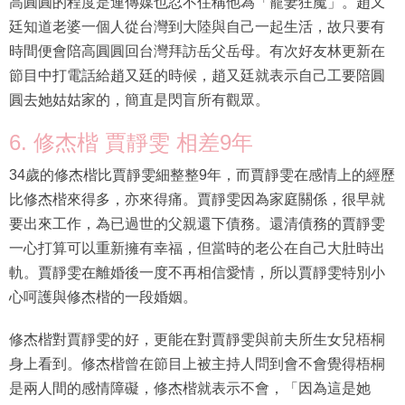
高圓圓的程度是連傳媒也忍不住稱他為「寵妻狂魔」。趙又
廷知道老婆一個人從台灣到大陸與自己一起生活，故只要有
時間便會陪高圓圓回台灣拜訪岳父岳母。有次好友林更新在
節目中打電話給趙又廷的時候，趙又廷就表示自己工要陪圓
圓去她姑姑家的，簡直是閃盲所有觀眾。
6. 修杰楷 賈靜雯 相差9年
34歲的修杰楷比賈靜雯細整整9年，而賈靜雯在感情上的經歷
比修杰楷來得多，亦來得痛。賈靜雯因為家庭關係，很早就
要出來工作，為已過世的父親還下債務。還清債務的賈靜雯
一心打算可以重新擁有幸福，但當時的老公在自己大肚時出
軌。賈靜雯在離婚後一度不再相信愛情，所以賈靜雯特別小
心呵護與修杰楷的一段婚姻。
修杰楷對賈靜雯的好，更能在對賈靜雯與前夫所生女兒梧桐
身上看到。修杰楷曾在節目上被主持人問到會不會覺得梧桐
是兩人間的感情障礙，修杰楷就表示不會，「因為這是她