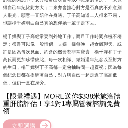
得自己年紀比對方大；二來亦會擔心對方是否真的不介意別
人眼光，願意一直陪伴在身邊。丁子高知道二人得來不易，
也讓楊千嬅明白自己真的想伴她一輩子走下去。
楊千嬅與丁子高經常要到外地工作，而且工作時間亦極不穩
定；很難可以像一般情侶、夫婦一樣每晚一起食飯聊天。或
許是因為每次見面、約會的機會都非常寶貴，楊千嬅和丁子
高反而更加珍惜彼此。每一次相識、結婚週年紀念以至對方
的生日，楊千嬅與丁子高都一定會抽時間一起慶祝；因為每
個紀念日都在提醒著自己，對方與自己一起走過了高高低
低，但仍一直在身旁。
【限量禮遇】MORE送你$338米施洛體
重肝脂評估！享1對1專屬營養諮詢免費
領
立即選購