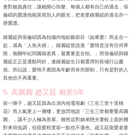
會對她負責任，讓她開心快樂。每個人都有自己的過去，張
倫碩的愛讓他能莫視別人的眼光，把老婆鍾麗緹的過去亦一
拼愛護。
鍾麗緹與張倫碩因為拍攝內地綜藝節目《如果愛》而走在一
起，成為「人魚夫婦」。鍾麗緹曾說過「愛情是沒有任何界
限，無關年紀同國籍差異，最重要是合拍。」而張倫碩與鍾
麗緹正正是運動同好，連鍾麗緹生日都選擇到長城行山慶
祝。所以說，愛情不應因為年齡而有所限制，只有是對的人
其他也不再重要。
5. 高圓圓 趙又廷 相差5年
前一陣子，趙又廷因為出演內地電視劇《三生三世十里桃
花》而人氣更上一層樓，更放閃地說「三生三世都要娶高圓
圓」，讓不少人極為羨慕。雖然這對姊弟戀夫妻較上面的幾
對來得低調，但甜蜜程度卻一點也不遜色。趙又廷寵愛老婆