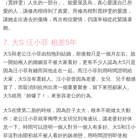
（賈靜雯）人生的一部分」。能愛屋及烏，真心愛護自己所
愛的人，讓修杰楷得到了真愛。而修杰楷對賈靜雯的愛護，
讓她走出過去的傷痛，再次相信愛情，仍讓幸福從此緊隨著
她。
7. 大S 汪小菲 相差5年
大S與老公汪小菲由拍拖到結婚，前後都只是一個月左右。故
一開始兩人的婚姻並不被大家看好，更有不少人認為大S只是
因為汪小菲有錢而與他走在一起。而汪小菲則用時間證明給
大家，大S沒有選錯人。汪小菲曾因為老婆、女兒、兒子都感
冒了，而取消到杭州出席一個重要聚會，留下來照顧家人。
大S就用「帥爆了！」來形容老公的行為。
大S在懷第二胎的時候，因為肚子太大，根本不能做太大動
作；老公汪小菲就單獨帶大女玥兒到海邊玩，讓老婆好好休
息一下。時間可以證明一個人對另一個人有多好。大S和汪小
菲這對由開初就不被人看好的姊弟戀，用時間證明即使相