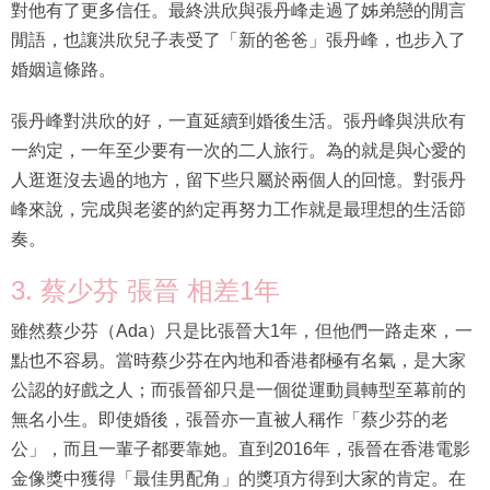
對他有了更多信任。最終洪欣與張丹峰走過了姊弟戀的閒言
閒語，也讓洪欣兒子表受了「新的爸爸」張丹峰，也步入了
婚姻這條路。
張丹峰對洪欣的好，一直延續到婚後生活。張丹峰與洪欣有
一約定，一年至少要有一次的二人旅行。為的就是與心愛的
人逛逛沒去過的地方，留下些只屬於兩個人的回憶。對張丹
峰來說，完成與老婆的約定再努力工作就是最理想的生活節
奏。
3. 蔡少芬 張晉 相差1年
雖然蔡少芬（Ada）只是比張晉大1年，但他們一路走來，一
點也不容易。當時蔡少芬在內地和香港都極有名氣，是大家
公認的好戲之人；而張晉卻只是一個從運動員轉型至幕前的
無名小生。即使婚後，張晉亦一直被人稱作「蔡少芬的老
公」，而且一輩子都要靠她。直到2016年，張晉在香港電影
金像獎中獲得「最佳男配角」的獎項方得到大家的肯定。在