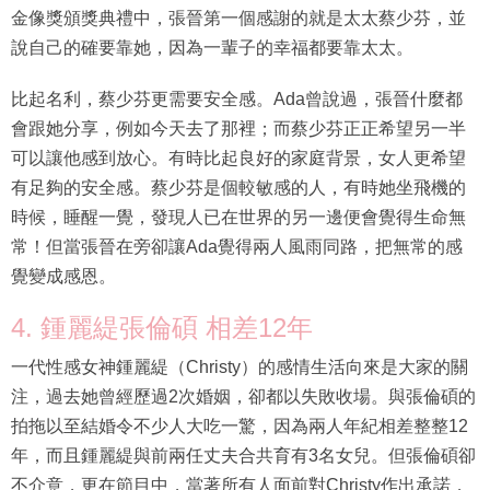
金像獎頒獎典禮中，張晉第一個感謝的就是太太蔡少芬，並
說自己的確要靠她，因為一輩子的幸福都要靠太太。
比起名利，蔡少芬更需要安全感。Ada曾說過，張晉什麼都
會跟她分享，例如今天去了那裡；而蔡少芬正正希望另一半
可以讓他感到放心。有時比起良好的家庭背景，女人更希望
有足夠的安全感。蔡少芬是個較敏感的人，有時她坐飛機的
時候，睡醒一覺，發現人已在世界的另一邊便會覺得生命無
常！但當張晉在旁卻讓Ada覺得兩人風雨同路，把無常的感
覺變成感恩。
4. 鍾麗緹張倫碩 相差12年
一代性感女神鍾麗緹（Christy）的感情生活向來是大家的關
注，過去她曾經歷過2次婚姻，卻都以失敗收場。與張倫碩的
拍拖以至結婚令不少人大吃一驚，因為兩人年紀相差整整12
年，而且鍾麗緹與前兩任丈夫合共育有3名女兒。但張倫碩卻
不介意，更在節目中，當著所有人面前對Christy作出承諾，