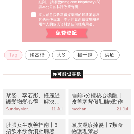
細則。 請瀏覽(
nmg.com.hk/privacy
) 閱
讀本公司的私隱政策聲明。
本人願意接收新傳媒集團的最新消息及
其他宣傳資訊，本人同意新傳媒集團使
用本人的個人資料於任何推廣用途。
Tag
修杰楷
大S
楊千嬅
洪欣
你可能也喜歡
黎姿、李若彤、鍾麗緹
睡前5分鐘核心喚醒丨
護髮增髮心得：解決毛
改善寒背假肚腩5動作
燥開叉、脫髮、扁塌、
SundayMore編輯部
11 Jul
mcchan
21 Jul
白髮
肚脹女生改善指南丨8
頭皮濕疹掉髮丨7類食
招飲水飲食消肚腩感
物護理禁忌