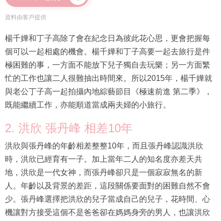
資料由客戶提供
楊千嬅和丁子高除了會在紀念日為彼此花心思，更會把握每
個可以一起相處的機會。楊千嬅和丁子高要一起去旅行是件
極困難的事，一方面不能放下兒子獨自去玩樂；另一方面繁
忙的工作也讓二人很難抽出時間來。所以2015年，楊千嬅就
與老公丁子高一起拍攝內地綜藝節目《極速前進 第二季》，
既能繼續工作，亦能順道當成兩夫婦的小旅行。
2. 洪欣 張丹峰 相差10年
洪欣與張丹峰的年齡相差整整10年，而且張丹峰認識洪欣
時，洪欣已經育有一子。加上當年二人的知名度亦差天共
地，洪欣是一代女神，而張丹峰卻只是一個寂寂無名的新
人。年齡以及背景的差距，這段關係要面對的困難自然不會
少。張丹峰選擇把洪欣的兒子當成自己的兒子，花時間、心
機讓對方接受這個不是爸爸卻在媽媽身旁的男人，也讓洪欣