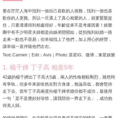
要在茫茫人海中找到一個自己喜歡的人很難，找到一個也喜
歡你的人更難。所以一旦遇上了真心相愛的人，就要緊緊捉
住，只要溝通得到相處得好，年齡從來不是考慮因素！娛樂
圈中有不少明星夫婦都是由姊弟戀開始，從拍拖到結婚一路
走來一點也不容易；但幸福找上了他們，加上用心的經營，
讓幸福一直伴隨他們左右。
Text: Carmen｜Edit：Avis｜Photo: 眾星IG、微博，東星娛樂
1. 楊千嬅 丁子高 相差5年
42歲的楊千嬅比丁子高大5歲，兩人的性格都較剛烈，雖然時
有爭執，但多年來卻依然在對方身邊，無論高低，都會堅持
走下去。當年丁子高兩度向楊千嬅求婚但都不成功，最後用
一句「是不是應好好珍惜，讓我陪你一齊走下去」，成功抱
得美人歸。
的確姊弟戀中，女方較常出現自卑或不確定的情況，一來覺