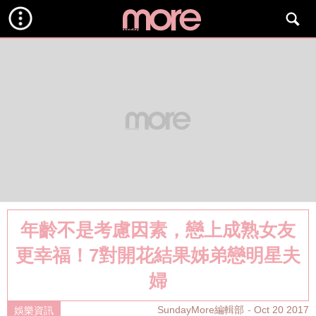
年齡不是考慮因素，戀上成熟女友
更幸福！7對開花結果姊弟戀明星夫
婦
SundayMore編輯部
Oct 20 2017
娛樂資訊