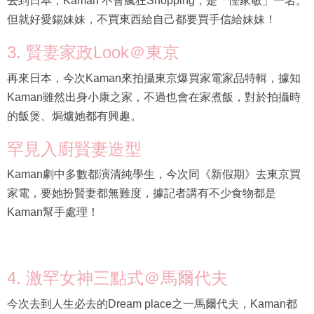
去到日本，Kaman 不會瘋狂Shopping，是「慳家敏」一名。
但就好愛錫妹妹，不買東西給自己都要買手信給妹妹！
3. 賢妻家政Look＠東京
再來日本，今次Kaman來拍攝東京爆買家電家品特輯，據知
Kaman雖然出身小康之家，不過也會在家煮飯，對於拍攝時
的飯煲、焗爐她都有興趣。
罕見入廚賢妻造型
Kaman劇中多數都演清純學生，今次同《新假期》去東京買
家電，要她扮賢妻都無難度，據記者講有不少食物都是
Kaman幫手處理！
4. 激罕女神三點式＠馬爾代夫
今次去到人生必去的Dream place之一馬爾代夫，Kaman都