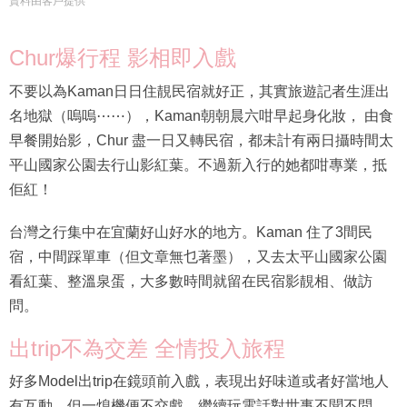
資料由客戶提供
Chur爆行程 影相即入戲
不要以為Kaman日日住靚民宿就好正，其實旅遊記者生涯出
名地獄（嗚嗚⋯⋯），Kaman朝朝晨六咁早起身化妝， 由食
早餐開始影，Chur 盡一日又轉民宿，都未計有兩日攝時間太
平山國家公園去行山影紅葉。不過新入行的她都咁專業，抵
佢紅！
台灣之行集中在宜蘭好山好水的地方。Kaman 住了3間民
宿，中間踩單車（但文章無乜著墨），又去太平山國家公園
看紅葉、整溫泉蛋，大多數時間就留在民宿影靚相、做訪
問。
出trip不為交差 全情投入旅程
好多Model出trip在鏡頭前入戲，表現出好味道或者好當地人
有互動，但一熄機便不交戲，繼續玩電話對世事不聞不問，