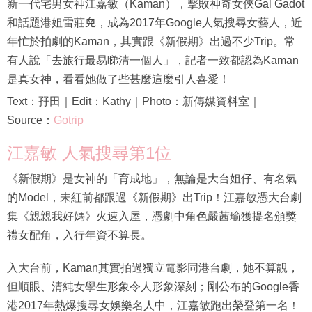
新一代宅男女神江嘉敏（Kaman），擊敗神奇女俠Gal Gadot
和話題港姐雷莊𠒇，成為2017年Google人氣搜尋女藝人，近
年忙於拍劇的Kaman，其實跟《新假期》出過不少Trip。常
有人說「去旅行最易睇清一個人」，記者一致都認為Kaman
是真女神，看看她做了些甚麼這麼引人喜愛！
Text：孖田｜Edit：Kathy｜Photo：新傳媒資料室｜
Source：
Gotrip
江嘉敏 人氣搜尋第1位
《新假期》是女神的「育成地」，無論是大台姐仔、有名氣
的Model，未紅前都跟過《新假期》出Trip！江嘉敏憑大台劇
集《親親我好媽》火速入屋，憑劇中角色嚴茜瑜獲提名頒獎
禮女配角，入行年資不算長。
入大台前，Kaman其實拍過獨立電影同港台劇，她不算靚，
但順眼、清純女學生形象令人形象深刻；剛公布的Google香
港2017年熱爆搜尋女娛樂名人中，江嘉敏跑出榮登第一名！