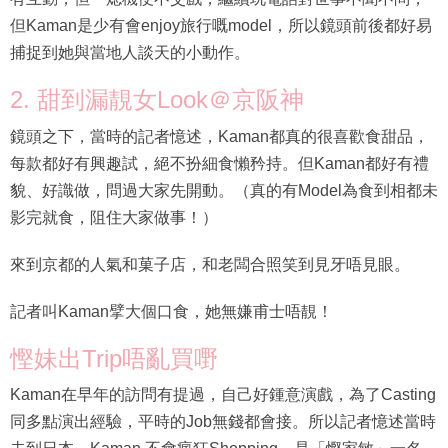
但Kaman是少有會enjoy旅行嘅model，所以鏡頭前後都好易
捕捉到她與當地人談天的小動作。
2. 甜到漏靚女Look＠京阪神
鏡頭之下，當時的記者憶述，Kaman都真的很喜歡食甜品，
每款都好有興趣試，絕不扮細食懶矜持。但Kaman都好有禮
貌、好識做，問過大家先開動。（真的有Model為食到相都未
影完就食，阻住大家做事！）
來到京都的人氣和菓子店，和老闆合照笑到見牙唔見眼。
記者叫Kaman擘大個口食，她無嫌甫士唔靚！
慳妹出Trip唔亂買嘢
Kaman在早年的訪問有提過，自己好鍾意演戲，為了Casting
同多點演出經驗，平時的Job無錢都會接。所以記者憶述當時