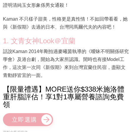
證明清純玉女形象係男女通殺！
Kaman 不只樣子甜美，性格更是真性情！不如回帶看看，她
與《新假期》去過的日本、台灣同馬爾代夫的內容吧！
1. 文青女神Look＠宜蘭
話說Kaman 2014年剛拍過麥曦茵執導的《曖昧不明關係研究
學會》及港台劇，開始為大家所認識。閒時也有接Model工
作，這次第一次同《新假期》來到台灣宜蘭住民宿，盡顯文
青動靜皆宜的一面。
【限量禮遇】MORE送你$338米施洛體
重肝脂評估！享1對1專屬營養諮詢免費
領
立即選購