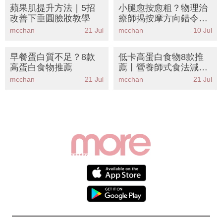
蘋果肌提升方法｜5招
小腿愈按愈粗？物理治
改善下垂圓臉妝教學
療師揭按摩方向錯令水
腫更嚴重！即學5招正
mcchan
21 Jul
mcchan
10 Jul
確手法告別象腿
早餐蛋白質不足？8款
低卡高蛋白食物8款推
高蛋白食物推薦
薦丨營養師式食法減肚
腩
mcchan
21 Jul
mcchan
21 Jul