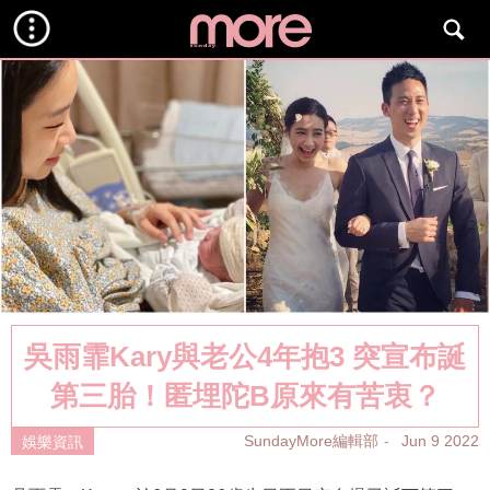
吳雨霏Kary與老公4年抱3 突宣布誕
第三胎！匿埋陀B原來有苦衷？
SundayMore編輯部
Jun 9 2022
娛樂資訊