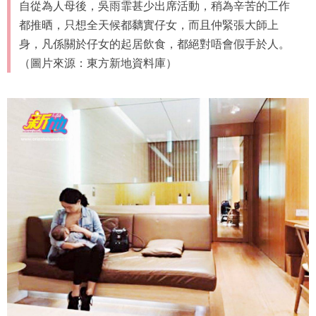
自從為人母後，吳雨霏甚少出席活動，稍為辛苦的工作
都推晒，只想全天候都黐實仔女，而且仲緊張大師上
身，凡係關於仔女的起居飲食，都絕對唔會假手於人。
（圖片來源：東方新地資料庫）