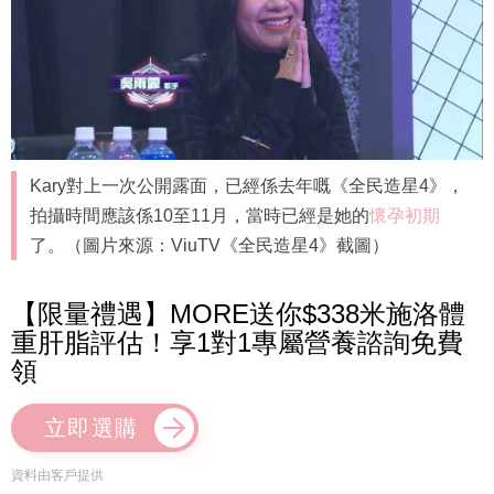
Kary對上一次公開露面，已經係去年嘅《全民造星4》，
拍攝時間應該係10至11月，當時已經是她的
懷孕初期
了。（圖片來源：ViuTV《全民造星4》截圖）
【限量禮遇】MORE送你$338米施洛體
重肝脂評估！享1對1專屬營養諮詢免費
領
立即選購
資料由客戶提供