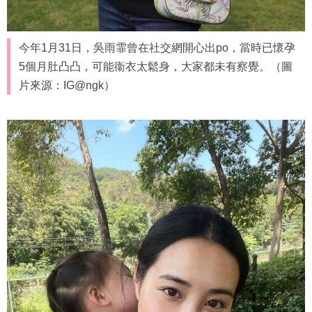
今年1月31日，吳雨霏曾在社交網開心出po，當時已懷孕
5個月肚凸凸，可能衞衣太鬆身，大家都未有察覺。（圖
片來源：IG@ngk）