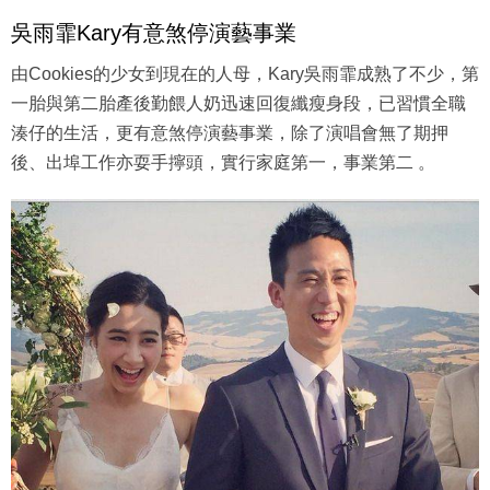
吳雨霏Kary有意煞停演藝事業
由Cookies的少女到現在的人母，Kary吳雨霏成熟了不少，第
一胎與第二胎產後勤餵人奶迅速回復纖瘦身段，已習慣全職
湊仔的生活，更有意煞停演藝事業，除了演唱會無了期押
後、出埠工作亦耍手擰頭，實行家庭第一，事業第二 。