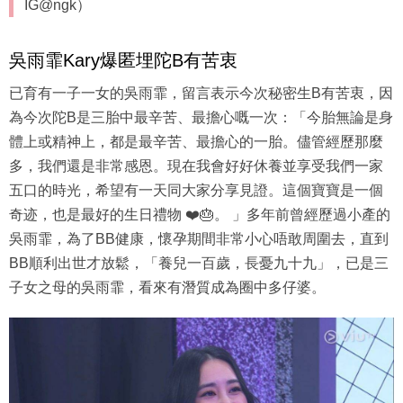
IG@ngk）
吳雨霏Kary爆匿埋陀B有苦衷
已育有一子一女的吳雨霏，留言表示今次秘密生B有苦衷，因
為今次陀B是三胎中最辛苦、最擔心嘅一次：「今胎無論是身
體上或精神上，都是最辛苦、最擔心的一胎。儘管經歷那麼
多，我們還是非常感恩。現在我會好好休養並享受我們一家
五口的時光，希望有一天同大家分享見證。這個寶寶是一個
奇迹，也是最好的生日禮物 ❤️🎂。 」多年前曾經歷過小產的
吳雨霏，為了BB健康，懷孕期間非常小心唔敢周圍去，直到
BB順利出世才放鬆，「養兒一百歲，長憂九十九」，已是三
子女之母的吳雨霏，看來有潛質成為圈中多仔婆。