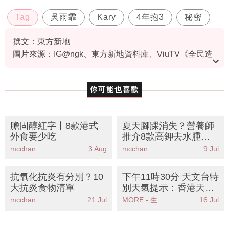
Tag
吳雨霏
Kary
4年抱3
秘密
撰文：東方新地
圖片來源：IG@ngk、東方新地資料庫、ViuTV《全民造
星4》截圖
你可能也喜歡
膽固醇紅字丨8款港式
夏天腳踝消失？營養師
外食要少吃
推介8款高鉀去水腫食
物丨附一日三餐食譜KO
mcchan
3 Aug
mcchan
9 Jul
水腫腳
抗氧化抗炎有分別？10
下午11時30分 天文台特
大抗炎食物清單
別天氣提示：香港天文
台發出特別天氣提示雷
mcchan
21 Jul
MORE - 生活品味
16 Jul
雨可能影響廣泛地區