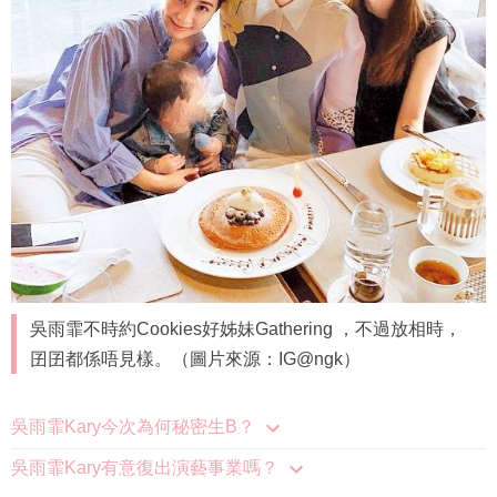
吳雨霏不時約Cookies好姊妹Gathering ，不過放相時，
囝囝都係唔見樣。（圖片來源：IG@ngk）
吳雨霏Kary今次為何秘密生B？
吳雨霏Kary有意復出演藝事業嗎？