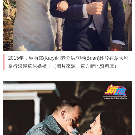
2015年，吳雨霏(Kary)同老公洪立熙(Brian)終於在意大利
舉行浪漫草原婚禮！（圖片來源：東方新地資料庫）