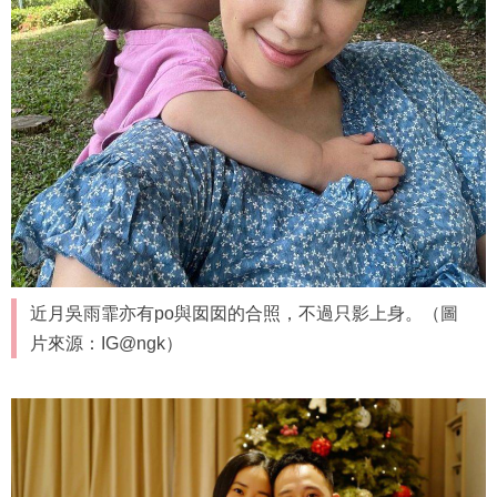
近月吳雨霏亦有po與囡囡的合照，不過只影上身。（圖
片來源：IG@ngk）