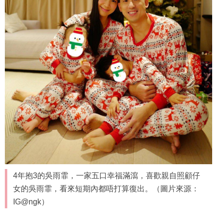
4年抱3的吳雨霏，一家五口幸福滿瀉，喜歡親自照顧仔
女的吳雨霏，看來短期內都唔打算復出。（圖片來源：
IG@ngk）