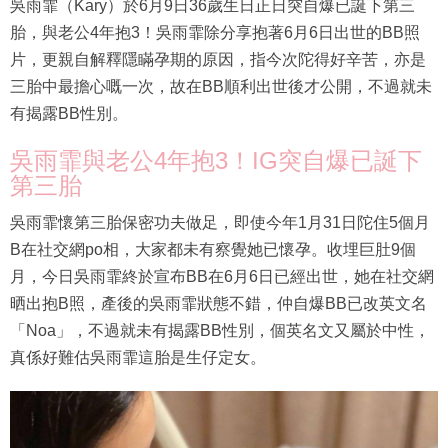
吳雨霏（Kary）於6月9日36歲生日正日突自爆已誕下第三
胎，與老公4年抱3！吳雨霏除分享抱著6月6日出世的BB照
片，更親自解釋隱瞞孕期的原因，指今次陀得好辛苦，亦是
三胎中最擔心嘅一次，故在BB順利出世後才公開，不過就未
有揭露BB性別。
吳雨霏與老公4年抱3！IG突自爆已誕下
第三胎
吳雨霏懷第三胎保密功夫做足，即使今年1月31日陀住5個月
B在社交網po相，大家都未有察覺她已懷孕。收埋巨肚9個
月，今日吳雨霏終於宣布BB在6月6日已經出世，她在社交網
晒出抱B照，產後的吳雨霏狀態不錯，仲自爆BB已改英文名
「Noa」，不過就未有揭露BB性別，個英名文又屬於中性，
真係好難估吳雨霏這胎是生仔定女。