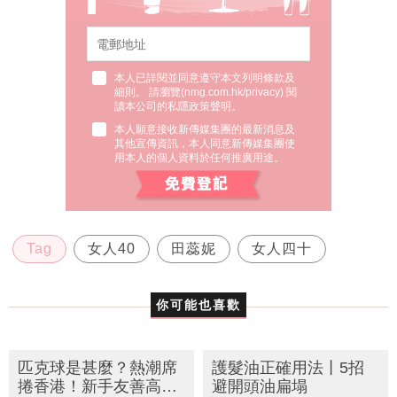
本人已詳閱並同意遵守本文列明條款及
細則。 請瀏覽(
nmg.com.hk/privacy
) 閱
讀本公司的私隱政策聲明。
本人願意接收新傳媒集團的最新消息及
其他宣傳資訊，本人同意新傳媒集團使
用本人的個人資料於任何推廣用途。
Tag
女人40
田蕊妮
女人四十
你可能也喜歡
匹克球是甚麼？熱潮席
護髮油正確用法丨5招
捲香港！新手友善高效
避開頭油扁塌
燃脂 附最潮冰感運動服
Echo Cheung（SundayMore編輯部）
22 Jul
mcchan
21 Jul