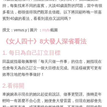
持，每集找來不同的嘉賓，大談40歲面對的問題，當中有很
多看法，都很值得我們觀眾去借鑑。以下將回顧昨晚一班嘉
賓對40歲的看法，看看到底你又認同嗎？
撰文：venus.y | 圖片 ：
mytv
截圖
《女人四十》8大發人深省看法
1. 每日為自己訂立目標
田蕊妮指最敬佩黎明「每天只做一件事」的信念，她指現在
也會每天為自己訂立一個大目標去完成。而這樣確實可更有
效專注地把每件事做好！
2.看得開
車婉婉表示現在的她比起從前說話、做事更堅謹。換轉是年
輕時一有甚麼不合心意，她便會大發雷霆，但現在她卻會先
想一想再表達，或讓事情自然地發展，不再強求。阿田也對