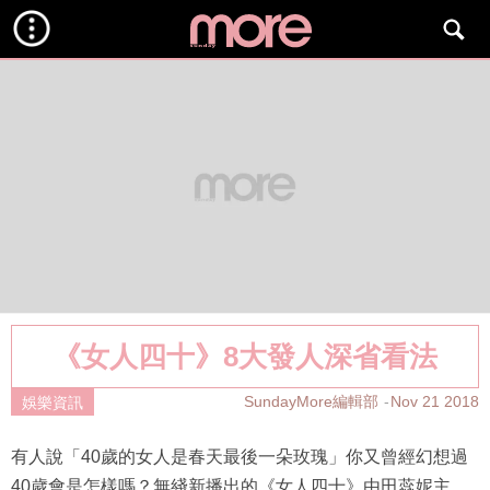
《女人四十》8大發人深省看法
SundayMore編輯部
Nov 21 2018
娛樂資訊
有人說「40歲的女人是春天最後一朵玫瑰」你又曾經幻想過
40歲會是怎樣嗎？無綫新播出的《女人四十》由田蕊妮主