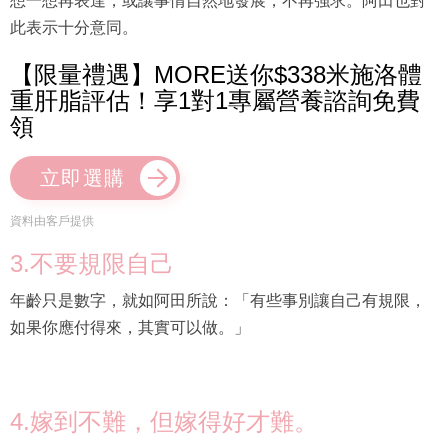
此表示十分意同。
【限量禮遇】MORE送你$338米施洛體
重肝脂評估！享1對1專屬營養諮詢免費
領
立即選購
資料由客戶提供
3.不要規限自己
年齡只是數字，就如阿田所說：「有些事別讓自己有規限，
如果你應付得來，其實可以做。」
4.嫁到不難，但嫁得好才難。
節目中請來了39歲嫁出的卓韻芝做嘉賓，被問到她對婚姻及