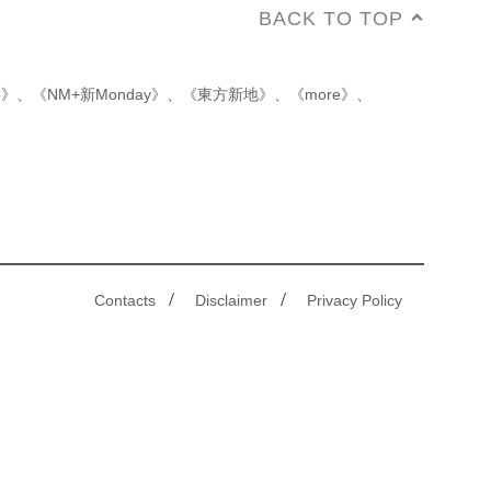
BACK TO TOP
p》
、
《NM+新Monday》
、
《東方新地》
、
《more》
、
/
/
Contacts
Disclaimer
Privacy Policy