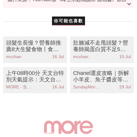
截圖、PhotoAC
資料或影片來源：YouTube@《峰生水起精讀班-面相
你可能也喜歡
篇》
頭髮生長慢？營養師推
肚腩減不走甩頭髮？營
薦8大生髮食物丨食啱
養師揭蛋白質不足5大
蛋白質鋅維D告別稀疏
警號丨附8大高蛋白食
mcchan
16 Jul
mcchan
10 Jul
髮量
物清單＋懶人食譜
上午08時00分 天文台特
Chanel選皮攻略｜拆解
別天氣提示：天文台發
小羊皮、魚子醬皮等5
出強風警告市民應立即
大皮革優缺點 哪款最耐
MORE - 生活品味
16 Jul
SundayMore編輯部
29 Jul
採取安全措施
用？