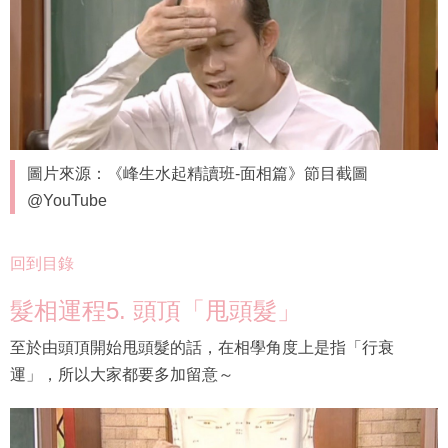
圖片來源：《峰生水起精讀班-面相篇》節目截圖
@YouTube
回到目錄
髮相運程5. 頭頂「甩頭髮」
至於由頭頂開始甩頭髮的話，在相學角度上是指「行衰
運」，所以大家都要多加留意～