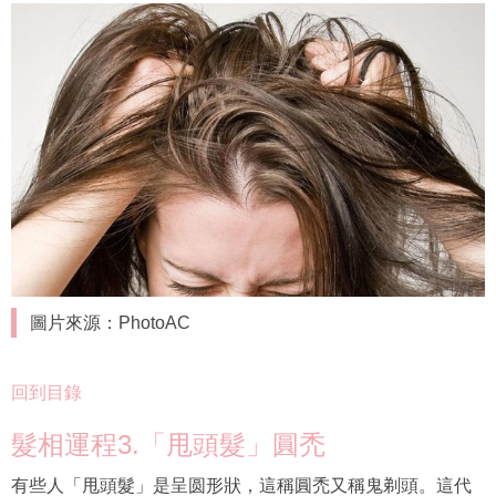
圖片來源：PhotoAC
回到目錄
髮相運程3.「甩頭髮」圓禿
有些人「甩頭髮」是呈圆形狀，這稱圓禿又稱鬼剃頭。這代