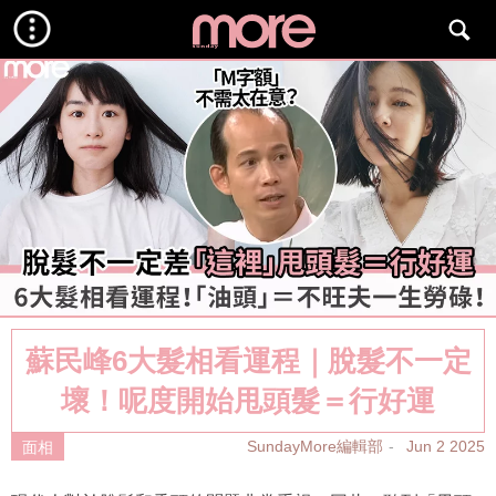
蘇民峰6大髮相看運程｜脫髮不一定
壞！呢度開始甩頭髮＝行好運
SundayMore編輯部
Jun 2 2025
面相