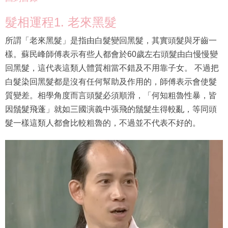
髮相運程1. 老來黑髮
所謂「老來黑髮」是指由白髮變回黑髮，其實頭髮與牙齒一
樣。蘇民峰師傅表示有些人都會於60歲左右頭髮由白慢慢變
回黑髮，這代表這類人體質相當不錯及不用靠子女。 不過把
白髮染回黑髮都是沒有任何幫助及作用的，師傅表示會使髮
質變差。相學角度而言頭髮必須順滑，「何知粗魯性暴，皆
因鬚髮飛蓬」就如三國演義中張飛的鬚髮生得較亂，等同頭
髮一樣這類人都會比較粗魯的，不過並不代表不好的。