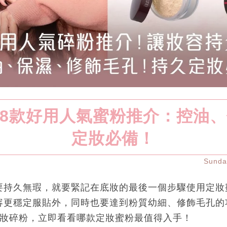
8款好用人氣蜜粉推介：控油
定妝必備！
Sund
要持久無瑕，就要緊記在底妝的最後一個步驟使用定妝
容更穩定服貼外，同時也要達到粉質幼細、修飾毛孔的
定妝碎粉，立即看看哪款定妝蜜粉最值得入手！