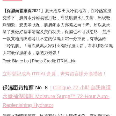
【保濕面霜推薦2021
】夏天經常出入冷氣地方，在冷熱室溫
交替下，肌膚水分容易被抽乾，導致肌膚水油失衡，出現乾
燥繃緊、脫皮等狀況，肌膚鎖水力亦隨之而下降。所以夏天
除了要做好基本清潔及美白功夫，保濕也不可以忽略，選擇
一款質地清爽透薄且不笠的保濕面霜十分重要，有助拯救
「冷氣肌」！這次就為大家對比8款保濕面霜，看看哪款保濕
面霜最保濕鎖水，滲透力最強！
Text: Blaire Lo | Photo Credit: iTRIAL.hk
立即登記成為 ITRIAL會員，齊齊留言賺分換禮物！
保濕面霜推薦 No. 8：
Clinique 72 小時自我修護
水嫩補濕啫喱 Moisture Surge™ 72-Hour Auto-
Replenishing Hydrator
清爽水凝啫喱質感，比原有配方注入雙倍水份，有效撫平幼