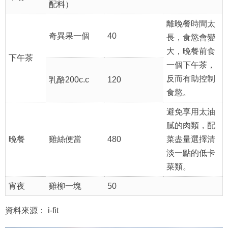
配料）
離晚餐時間太
奇異果一個
40
長，食慾會變
大，晚餐前食
下午茶
一個下午茶，
反而有助控制
乳酪200c.c
120
食慾。
避免享用太油
膩的肉類，配
晚餐
雞絲便當
480
菜盡量選擇清
淡一點的低卡
菜類。
宵夜
雞柳一塊
50
資料來源： i-fit