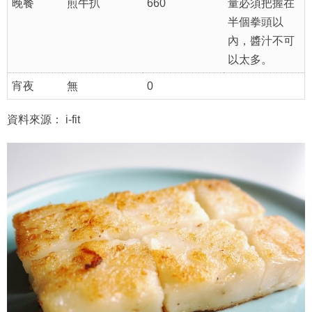
晚餐
煎牛扒
660
量必須把握在
半個拳頭以
內，醬汁不可
以太多。
宵夜
無
0
資料來源： i-fit