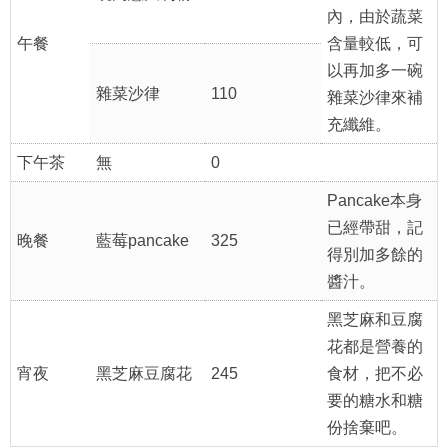
內，由於蔬菜
午餐
含量較低，可
以再加多一碗
雜菜沙律
110
雜菜沙律來補
充纖維。
下午茶
無
0
Pancake本身
已經帶甜，記
晚餐
藍莓pancake
325
得別加多餘的
醬汁。
黑芝麻和豆腐
花都是營養的
宵夜
黑芝麻豆腐花
245
食材，把不必
要的糖水和糖
份捨棄吧。