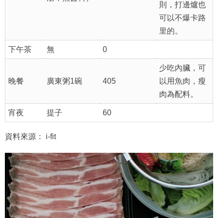
則，打邊爐也
可以不爆卡路
里的。
下午茶
無
0
少吃內臟，可
晚餐
廣東粥1碗
405
以用魚肉，瘦
肉為配料。
宵夜
提子
60
資料來源： i-fit