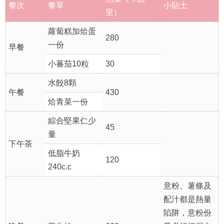
餐次
餐單
小貼士
里）
蘿蔔糕加烚蛋
280
一份
早餐
小蕃茄10粒
30
水餃8顆
午餐
430
烚青菜一份
綜合堅果仁少
45
量
下午茶
低脂牛奶
120
240c.c
意粉、薯條及
配汁都是熱量
陷阱，意粉份