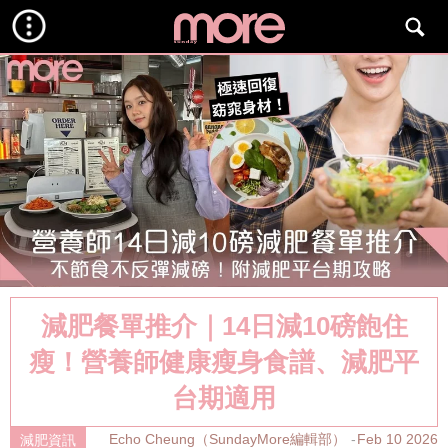
減肥餐單推介｜14日減10磅飽住
瘦！營養師健康瘦身食譜、減肥平
台期適用
Echo Cheung（SundayMore編輯部）
Feb 10 2026
減肥資訊