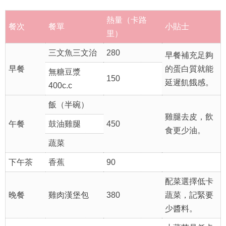
熱量（卡路
餐次
餐單
小貼士
里）
三文魚三文治
280
早餐補充足夠
早餐
的蛋白質就能
無糖豆漿
150
延遲飢餓感。
400c.c
飯（半碗）
雞腿去皮，飲
午餐
鼓油雞腿
450
食更少油。
蔬菜
下午茶
香蕉
90
配菜選擇低卡
晚餐
雞肉漢堡包
380
蔬菜，記緊要
少醬料。