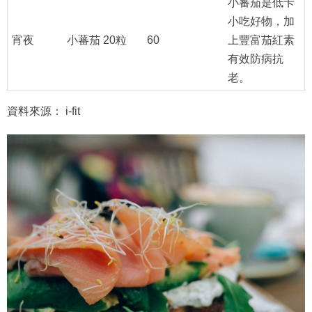
小蕃茄是低卡
小吃好物，加
宵夜
小蕃茄 20粒
60
上豐富茄紅素
有效防病抗
老。
資料來源： i-fit