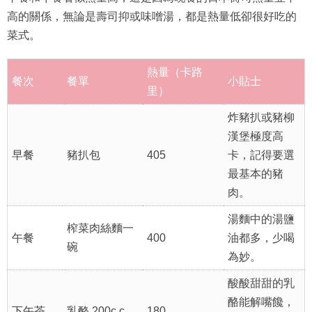
高的關係，無論是壽司抑或味噌湯，都是熱量低卻很好吃的
菜式。
熱量（卡路
餐次
餐單
小貼士
里）
炸豬扒或豬柳
漢堡極度高
早餐
豬扒包
405
卡，記得要選
最基本的豬
肉。
湯麵中的湯鹽
榨菜肉絲麵一
午餐
400
油都多，少喝
碗
為妙。
酸酸甜甜的乳
酪能解嘴饞，
下午茶
乳酪 200c.c
180