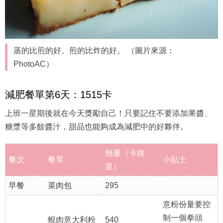
蒸的比煎的好、煎的比炸的好。 （圖片來源：
PhotoAC）
減肥餐單第6天：1515卡
上班一星期後就在今天獎勵自己！只要記住不要添加果醬、
糖漿等多餘醬汁，甜品也能夠成為減肥中的好夥伴。
熱量（卡路
餐次
餐單
小貼士
里）
早餐
菜肉包
295
意粉份量要控
制一個拳頭
蜆肉意大利粉
540