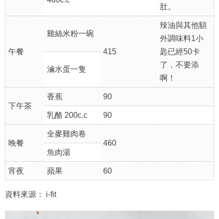
肚。
辣油與其他額
雞絲米粉一碗
外調味料1小
午餐
415
匙已經50卡
了，不要添
滷水蛋一隻
啊！
香蕉
90
下午茶
乳酪 200c.c
90
全麥雞肉卷
晚餐
460
魚肉湯
宵夜
蘋果
60
資料來源： i-fit