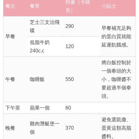
熱量（卡路
餐次
餐單
小貼士
里）
芝士三文治飛
290
早餐補充足夠
碟
早餐
的蛋白質就能
低脂牛奶
延遲飢餓感。
120
240c.c
將白飯控制於
一個拳頭的大
午餐
咖喱飯
550
小，咖喱醬不
要超過半個拳
頭。
下午茶
蘋果一個
60
避免選凱撒、
雞肉潛艇堡一
晚餐
370
蛋黃這類高脂
個
醬料。