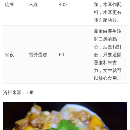
晚餐
米線
405
類，木耳作配
料，木耳更有
降血壓功效。
靠蛋白產生澎
湃口感的點
心，油量相對
宵夜
雪芳蛋糕
60
低，只要避開
忌廉和朱古
力，女生就可
以放心食用。
資料來源： i-fit