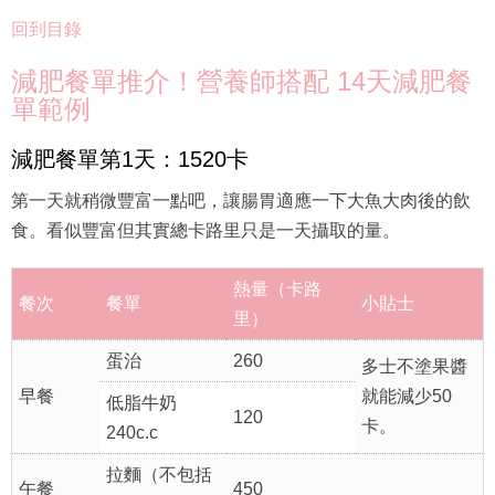
回到目錄
減肥餐單推介！營養師搭配 14天減肥餐
單範例
減肥餐單第1天：1520卡
第一天就稍微豐富一點吧，讓腸胃適應一下大魚大肉後的飲
食。看似豐富但其實總卡路里只是一天攝取的量。
熱量（卡路
餐次
餐單
小貼士
里）
蛋治
260
多士不塗果醬
早餐
就能減少50
低脂牛奶
120
卡。
240c.c
拉麵（不包括
午餐
450