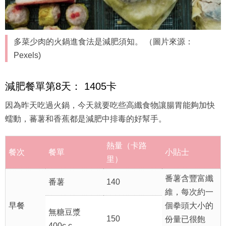
多菜少肉的火鍋進食法是減肥須知。 （圖片來源：
Pexels)
減肥餐單第8天： 1405卡
因為昨天吃過火鍋，今天就要吃些高纖食物讓腸胃能夠加快
蠕動，蕃薯和香蕉都是減肥中排毒的好幫手。
熱量（卡路
餐次
餐單
小貼士
里）
番薯含豐富纖
番薯
140
維，每次約一
早餐
個拳頭大小的
無糖豆漿
150
份量已很飽
400c.c