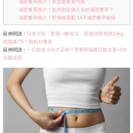
減肥餐單推介｜前題要飲食均衡
減肥餐單推介！如何制定個人化的減肥餐單？
減肥餐單推介！營養師搭配 14天減肥餐單範例
延伸閱讀：
日本大熱「星期一斷食法」實測10星期甩10kg、
體脂降7%！附執行餐單
延伸閱讀：
一日飲多少水才足夠？營養師揭每日飲水量+5大
水腫成因