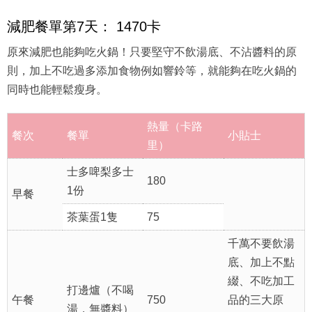
減肥餐單第7天： 1470卡
原來減肥也能夠吃火鍋！只要堅守不飲湯底、不沾醬料的原
則，加上不吃過多添加食物例如響鈴等，就能夠在吃火鍋的
同時也能輕鬆瘦身。
熱量（卡路
餐次
餐單
小貼士
里）
士多啤梨多士
180
1份
早餐
茶葉蛋1隻
75
千萬不要飲湯
底、加上不點
綴、不吃加工
打邊爐（不喝
午餐
750
品的三大原
湯，無醬料）