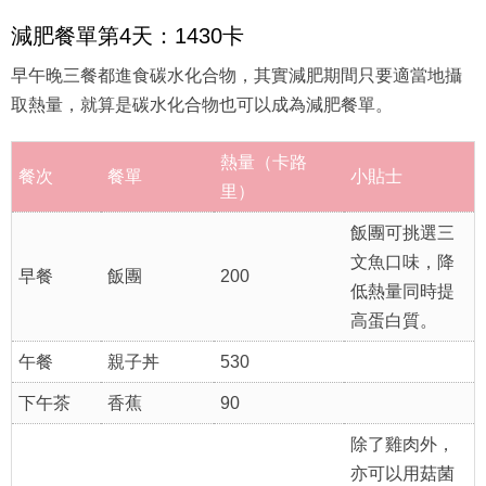
減肥餐單第4天：1430卡
早午晚三餐都進食碳水化合物，其實減肥期間只要適當地攝
取熱量，就算是碳水化合物也可以成為減肥餐單。
熱量（卡路
餐次
餐單
小貼士
里）
飯團可挑選三
文魚口味，降
早餐
飯團
200
低熱量同時提
高蛋白質。
午餐
親子丼
530
下午茶
香蕉
90
除了雞肉外，
亦可以用菇菌