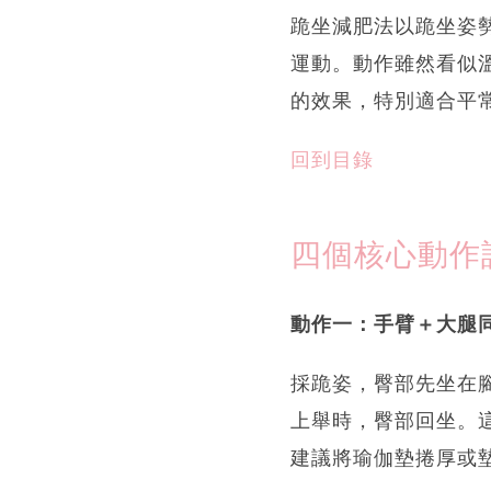
跪坐減肥法以跪坐姿
運動。動作雖然看似
的效果，特別適合平
回到目錄
四個核心動作
動作一：手臂＋大腿
採跪姿，臀部先坐在
上舉時，臀部回坐。
建議將瑜伽墊捲厚或