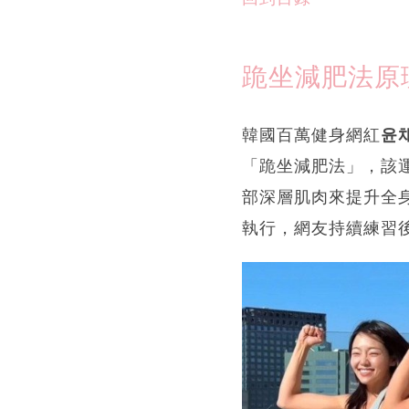
跪坐減肥法原
韓國百萬健身網紅
윤채
「跪坐減肥法」，該
部深層肌肉來提升全
執行，網友持續練習