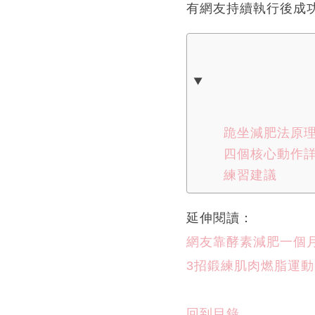
有網友持續執行後成
跪坐減肥法原
四個核心動作
練習建議
延伸閱讀：
網友靠酵素減肥一個月
3招鍛練肌肉燃脂運動
回到目錄