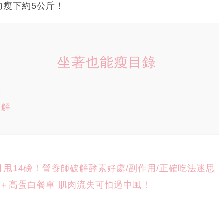
功瘦下約5公斤！
坐著也能瘦目錄
理
詳解
甩14磅！營養師破解酵素好處/副作用/正確吃法迷思
＋高蛋白餐單 肌肉流失可怕過中風！