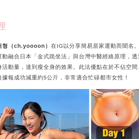
理
형（ch.yoooon）
在IG以分享簡易居家運動而聞名
運動融合日本「金式跪坐法」與台灣中醫經絡原理，透
身活動量，達到瘦全身的效果。此法優點在於不佔空間
後據報成功減重約5公斤，非常適合忙碌都市女性！