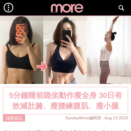
5分鐘睡前跪坐動作瘦全身 30日有
效減肚腩、瘦腰練腹肌、瘦小腿
SundayMore編輯部
Aug 13 2020
減肥資訊