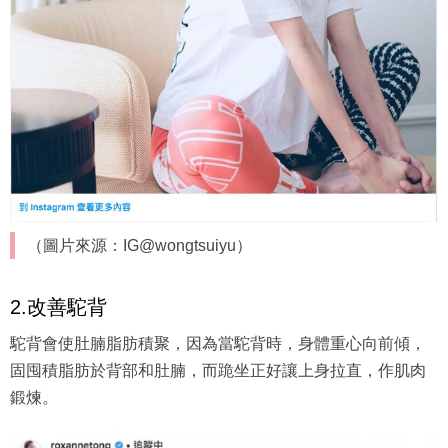
（圖片來源：IG@wongtsuiyu）
2.改善駝背
駝背會使肚腩脂肪積聚，因為當駝背時，身體重心向前傾，
固囤積脂肪於背部和肚腩，而跪坐正好讓上身拉直，作肌肉
鍛煉。