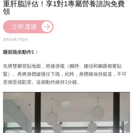
重肝脂評估！享1對1專屬營養諮詢免費
領
立即選購
資料由客戶提供
睡前跪坐動作1：
先將雙腳背貼地面，然後併攏（腳踭、膝頭和腳踝都要貼
緊）。再將身體緩慢往下跪，此時，身體雖保持挺直，不可
歪側歪或駝背。這個動作維持1分鐘。