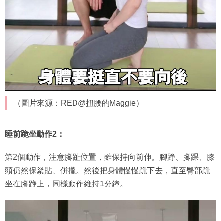
（圖片來源：RED@扭腰的Maggie）
睡前跪坐動作2：
第2個動作，注意腳趾位置，雖保持向前伸。腳踭、腳踝、膝
頭仍然保緊貼、併攏。然後把身體慢慢跪下去，直至臀部跪
坐在腳踭上，同樣動作維持1分鐘。