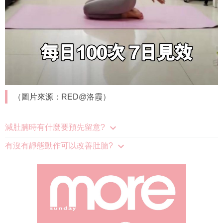
（圖片來源：RED@洛霞）
減肚腩時有什麼要預先留意?
有沒有靜態動作可以改善肚腩?