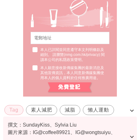
本人已詳閱並同意遵守本文列明條款及
細則。 請瀏覽(
nmg.com.hk/privacy
) 閱
讀本公司的私隱政策聲明。
本人願意接收新傳媒集團的最新消息及
其他宣傳資訊，本人同意新傳媒集團使
用本人的個人資料於任何推廣用途。
Tag
素人減肥
減脂
懶人運動
減肚腩
撰文：SundayKiss、Sylvia Liu
圖片來源：IG@coffee89921、IG@wongtsuiyu、
IG@roxannetong、RED@扭腰的Maggie、RED@洛霞