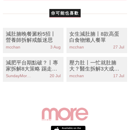
資料或影片來源：SundayKiss
你可能也喜歡
減肚腩晚餐澱粉5招丨
女生減肚腩丨8款高蛋
營養師拆解戒飯迷思
白食物懶人餐單
mcchan
3 Aug
mcchan
27 Jul
減肥平台期點破？丨專
壓力肚丨一忙就肚腩
家拆解8大策略 踢走壓
大？醫生拆解3大成因
力肥改善睡眠質素是關
＋8個高效減肚腩運動
SundayMore編輯部
20 Jul
mcchan
17 Jul
鍵！附減壓餐單
告別假肚腩