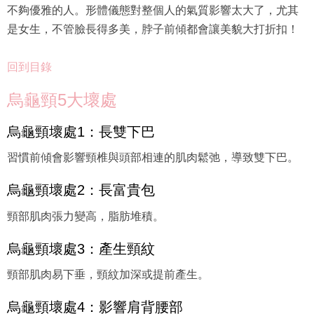
不夠優雅的人。形體儀態對整個人的氣質影響太大了，尤其
是女生，不管臉長得多美，脖子前傾都會讓美貌大打折扣！
回到目錄
烏龜頸5大壞處
烏龜頸壞處1：長雙下巴
習慣前傾會影響頸椎與頭部相連的肌肉鬆弛，導致雙下巴。
烏龜頸壞處2：長富貴包
頸部肌肉張力變高，脂肪堆積。
烏龜頸壞處3：產生頸紋
頸部肌肉易下垂，頸紋加深或提前產生。
烏龜頸壞處4：影響肩背腰部