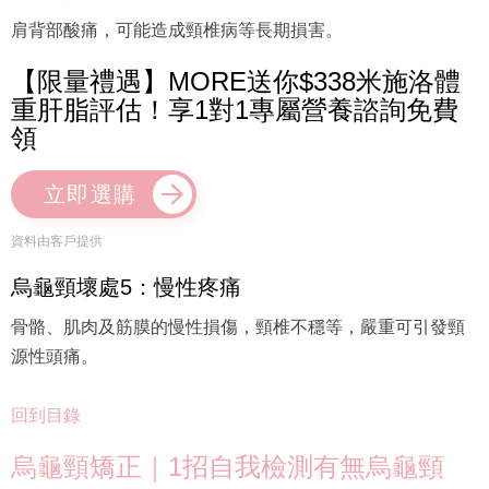
肩背部酸痛，可能造成頸椎病等長期損害。
【限量禮遇】MORE送你$338米施洛體
重肝脂評估！享1對1專屬營養諮詢免費
領
立即選購
資料由客戶提供
烏龜頸壞處5：慢性疼痛
骨骼、肌肉及筋膜的慢性損傷，頸椎不穩等，嚴重可引發頸
源性頭痛。
回到目錄
烏龜頸矯正｜1招自我檢測有無烏龜頸