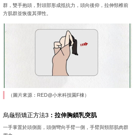
群，雙手抱頭，對頭部形成抵抗力，頭向後仰，拉伸頸椎前
方肌群並恢復其彈性。
（圖片來源：RED@小米科技園F棟）
烏龜頸矯正方法3
：
拉伸胸鎖乳突肌
一手掌置於頭側面，頭側彎向手臂一側，手臂與頸部肌肉群