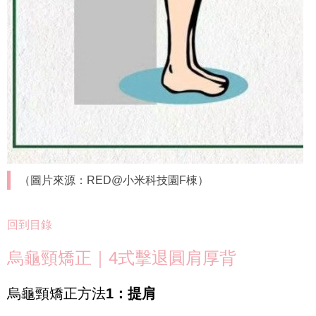
（圖片來源：RED@小米科技園F棟）
回到目錄
烏龜頸矯正｜4式擊退圓肩厚背
烏龜頸矯正方法
1：提肩