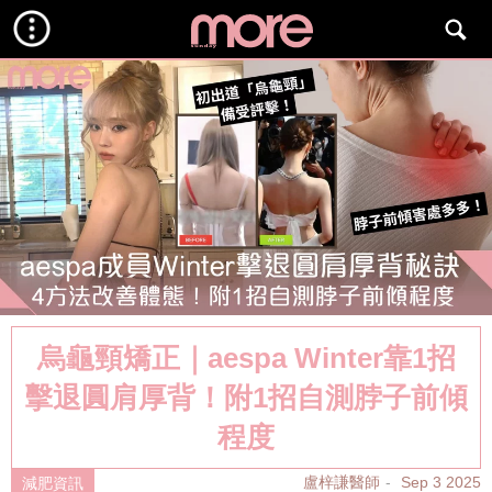
烏龜頸矯正｜aespa Winter靠1招
擊退圓肩厚背！附1招自測脖子前傾
程度
盧梓謙醫師
Sep 3 2025
減肥資訊