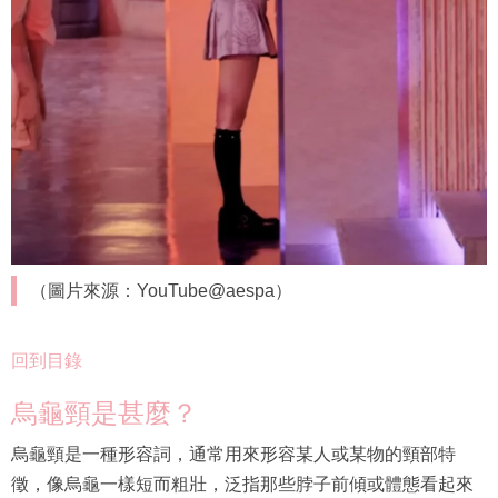
（圖片來源：YouTube@aespa）
回到目錄
烏龜頸是甚麼？
烏龜頸是一種形容詞，通常用來形容某人或某物的頸部特
徵，像烏龜一樣短而粗壯，泛指那些脖子前傾或體態看起來