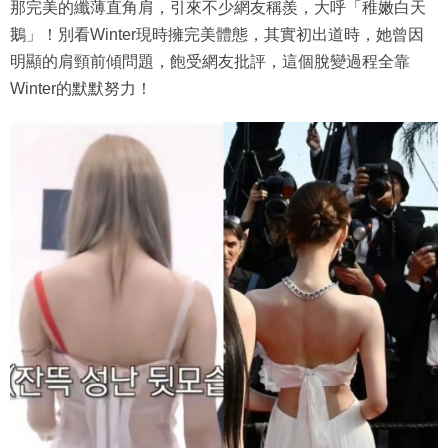
那完美的纖薄直角肩，引來不少網友稱羨，大呼「稚嫩白天
鵝」！別看Winter現時擁完美體態，其實初出道時，她曾因
明顯的肩頸前傾問題，飽受網友批評，這個脫變過程全靠
Winter的默默努力！