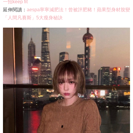
一招keep fit
延伸閱讀：
aespa寧寧減肥法！曾被評肥豬！蘋果型身材脫變
「人間凡賽斯」5大瘦身秘訣