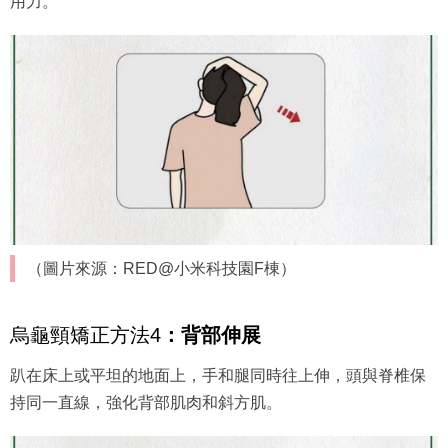
用力。
（圖片來源：RED@小米科技園F棟）
烏龜頸矯正方法4
：
背部伸展
趴在床上或平坦的地面上，手和腿同時往上伸，頭與脊椎保
持同一直線，強化背部肌肉和斜方肌。