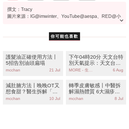
撰文：Tracy
圖片來源：IG@imwinter、YouTube@aespa、RED@小
米科技園F棟
你可能也喜歡
護髮油正確使用方法丨
下午04時20分 天文台特
5招告別油頭扁塌
別天氣提示：天文台提
醒高溫天氣持續市民需
mcchan
21 Jul
MORE - 生活品味
6 Aug
注意健康
減肚腩方法丨晚晚OT又
轉季皮膚敏感丨中醫拆
想食甜？醫生拆解「壓
解濕熱體質 6大濕疹戒
力型小腹」5大無痛減
口食物清單+潤燥糖水
mcchan
10 Jul
mcchan
8 Jul
肥攻略
食譜