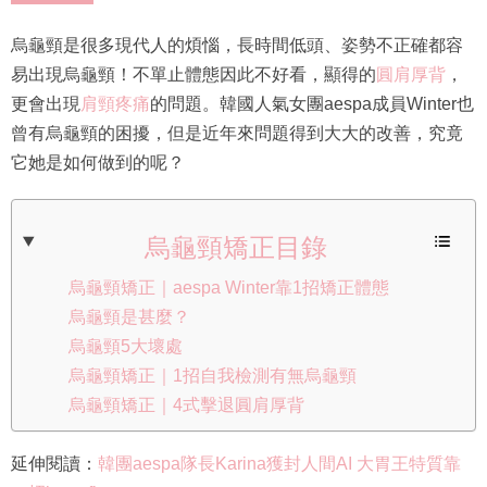
烏龜頸是很多現代人的煩惱，長時間低頭、姿勢不正確都容
易出現烏龜頸！不單止體態因此不好看，顯得的
圓肩厚背
，
更會出現
肩頸疼痛
的問題。韓國人氣女團aespa成員Winter也
曾有烏龜頸的困擾，但是近年來問題得到大大的改善，究竟
它她是如何做到的呢？
烏龜頸矯正目錄
烏龜頸矯正｜aespa Winter靠1招矯正體態
烏龜頸是甚麼？
烏龜頸5大壞處
烏龜頸矯正｜1招自我檢測有無烏龜頸
烏龜頸矯正｜4式擊退圓肩厚背
延伸閱讀：
韓團aespa隊長Karina獲封人間AI 大胃王特質靠