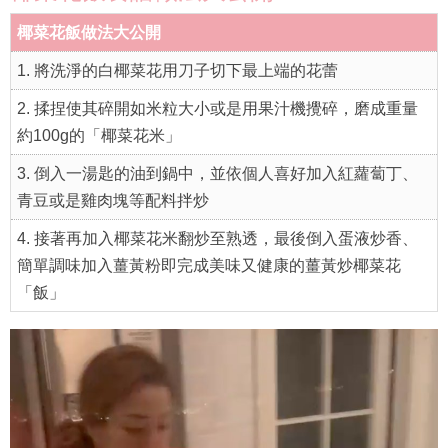
（圖片來源：PhotoAC）
椰菜花飯食譜做法大公開
椰菜花飯做法大公開
1. 將洗淨的白椰菜花用刀子切下最上端的花蕾
2. 揉捏使其碎開如米粒大小或是用果汁機攪碎，磨成重量
約100g的「椰菜花米」