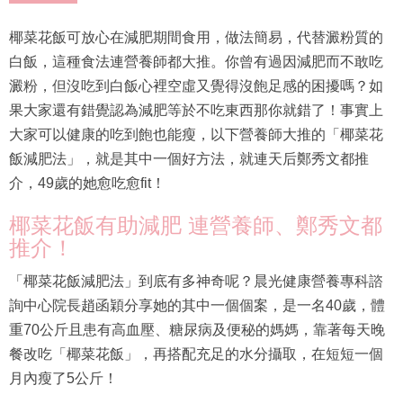
椰菜花飯可放心在減肥期間食用，做法簡易，代替澱粉質的
白飯，這種食法連營養師都大推。你曾有過因減肥而不敢吃
澱粉，但沒吃到白飯心裡空虛又覺得沒飽足感的困擾嗎？如
果大家還有錯覺認為減肥等於不吃東西那你就錯了！事實上
大家可以健康的吃到飽也能瘦，以下營養師大推的「椰菜花
飯減肥法」，就是其中一個好方法，就連天后鄭秀文都推
介，49歲的她愈吃愈fit！
椰菜花飯有助減肥 連營養師、鄭秀文都
推介！
「椰菜花飯減肥法」到底有多神奇呢？晨光健康營養專科諮
詢中心院長趙函穎分享她的其中一個個案，是一名40歲，體
重70公斤且患有高血壓、糖尿病及便秘的媽媽，靠著每天晚
餐改吃「椰菜花飯」，再搭配充足的水分攝取，在短短一個
月內瘦了5公斤！