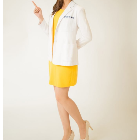
本身腸胃不適的民眾，椰菜花務必切碎再拌炒，可搭配
其他蛋白質如魚肉、雞肉等食材，因有一些油脂較不易
傷胃。
由於椰菜花裡膳食纖維含量高，因此飲水量也相當重
要，若水份不夠還是會造成便秘喔。