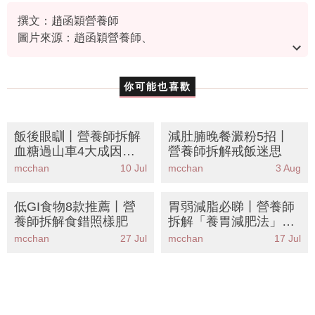
本人已詳閱並同意遵守本文列明條款及
細則。 請瀏覽(
nmg.com.hk/privacy
) 閱
讀本公司的私隱政策聲明。
本人願意接收新傳媒集團的最新消息及
其他宣傳資訊，本人同意新傳媒集團使
用本人的個人資料於任何推廣用途。
Tag
明星減肥
減肥餐單
營養師
撰文：趙函穎營養師
圖片來源：趙函穎營養師、
sammi_chengsauman@Instagram、新傳媒照片庫、
PhotoAC
你可能也喜歡