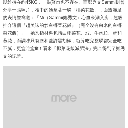
期維持在約45KG，一點贅肉也不存在。而鄭秀文Sammi則曾
分享一張照片，相中的她拿著一碟「椰菜花飯」，面露滿足
的表情並寫道：「Mi（Sammi鄭秀文）心血來潮入廚，超級
推介這個『超美味的炒白椰菜花飯』（完全沒有白米的白椰
菜花飯）」，她又指材料包括白椰菜花、蝦、牛肉粒、蛋和
蔥花，而調味只有鹽和些許黑胡椒，就算吃完整碟都完全吃
不膩，更愈吃愈fit！看來「椰菜花飯減肥法」完全得到了鄭秀
文的認證。