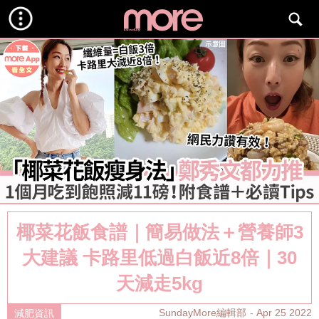
椰菜花飯食譜｜簡易做法＋營養師3
大建議 卡路里低過白飯近8倍｜30
天減走5kg
SundayMore編輯部
Apr 25 2022
減肥資訊