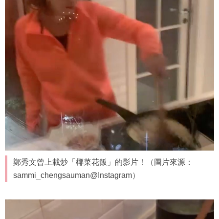
3. 倒入一湯匙的油到鍋中，並依個人喜好加入紅蘿蔔丁、
青豆或是雞肉塊等配料拌炒
4. 接著再加入椰菜花米翻炒至熟透，最後倒入蛋液炒香、
簡單調味加入薑黃粉即完成美味又健康的薑黃炒椰菜花
「飯」