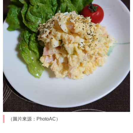
傳統觀念認為三餐都要吃白飯才有飽足感，因為不習慣將白
飯換成番薯、南瓜、栗米等較好的澱粉。在趙函穎營養師的
建議下，午餐維持正常飲食，但每天晚上換成「椰菜花
飯」，再搭配充足的水分攝取，沒想到一個月就瘦了5公斤，
就連便秘的問題也解決了。