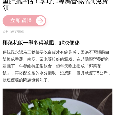
（圖片來源：sammi_chengsauman@Instagram）
【限量禮遇】MORE送你$338米施洛體
重肝脂評估！享1對1專屬營養諮詢免費
領
立即選購
資料由客戶提供
椰菜花飯一舉多得減肥、解決便秘