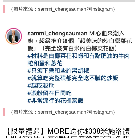
（圖片來源：sammi_chengsauman@Instagram）