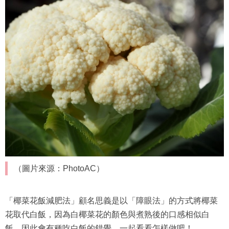
（圖片來源：PhotoAC）
白椰菜花營養價值極高 有效防癌！
椰菜花含有礦物質「硒」能增加免疫力，多種抗氧化功效有
助抑制癌細胞生長，能有效防癌，它的多種維生素、β－胡蘿
蔔素含量豐富，也有助於養顏美容。