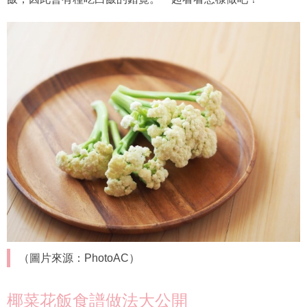
（圖片來源：PhotoAC）
「椰菜花飯減肥法」顧名思義是以「障眼法」的方式將椰菜
花取代白飯，因為白椰菜花的顏色與煮熟後的口感相似白
飯，因此會有種吃白飯的錯覺。一起看看怎樣做吧！