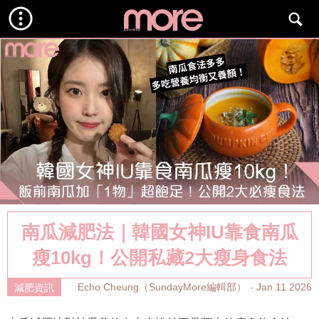
南瓜減肥法｜韓國女神IU靠食南瓜
瘦10kg！公開私藏2大瘦身食法
Echo Cheung（SundayMore編輯部）
Jan 11 2026
減肥資訊