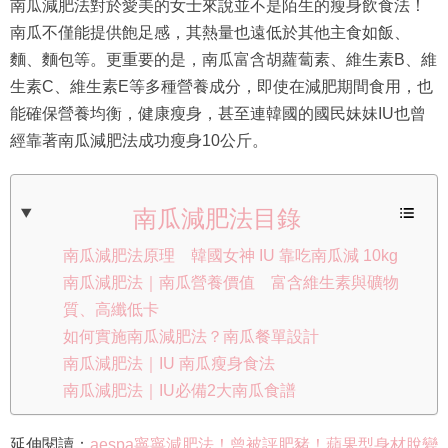
南瓜減肥法對於愛美的女士來說並不是陌生的瘦身飲食法！
南瓜不僅能提供飽足感，其熱量也遠低於其他主食如飯、
麵、麵包等。更重要的是，南瓜富含胡蘿蔔素、維生素B、維
生素C、維生素E等多種營養成分，即使在減肥期間食用，也
能確保營養均衡，健康瘦身，甚至連韓國的國民妹妹IU也曾
經靠著南瓜減肥法成功瘦身10公斤。
南瓜減肥法目錄
南瓜減肥法原理 韓國女神 IU 靠吃南瓜減 10kg
南瓜減肥法｜南瓜營養價值 富含維生素與礦物
質、高纖低卡
如何實施南瓜減肥法？南瓜餐單設計
南瓜減肥法｜IU 南瓜瘦身食法
南瓜減肥法｜IU必備2大南瓜食譜
延伸閱讀：
aespa寧寧減肥法！曾被評肥豬！蘋果型身材脫變