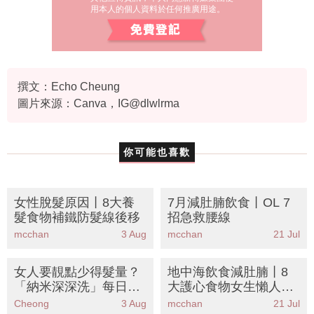
用本人的個人資料於任何推廣用途。
撰文：Echo Cheung
圖片來源：Canva，IG@dlwlrma
你可能也喜歡
女性脫髮原因丨8大養
7月減肚腩飲食丨OL 7
髮食物補鐵防髮線後移
招急救腰線
mcchan
3 Aug
mcchan
21 Jul
女人要靚點少得髮量？
地中海飲食減肚腩丨8
「納米深深洗」每日還
大護心食物女生懶人餐
原豐盈蓬鬆感！
單
Cheong
3 Aug
mcchan
21 Jul