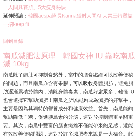
「人間凡賽斯」5大瘦身秘訣
延伸閱讀：
韓團aespa隊長Karina獲封人間AI 大胃王特質靠
一招keep fit
回到目錄
南瓜減肥法原理 韓國女神 IU 靠吃南瓜
減 10kg
南瓜除了飽肚可抑制食慾外，當中的膳食纖維可以改善便秘
的問題，而且南瓜亦含有果膠，可以吸收身體脂肪，避免脂
肪逐漸累積於體內，清除身體毒素，南瓜好處眾多，難怪 IU
也會選擇它幫助減肥！南瓜之所以能夠成為減肥的好幫手，
主要是因為其獨特的營養成分和健康效益。首先，南瓜能夠
幫助降低血糖，促進胰島素的分泌，這對於控制體重至關重
要。其次，南瓜中豐富的膳食纖維不僅能帶來飽足感，還能
有效改善便秘問題，這對於許多減肥者來說是一大福音。此